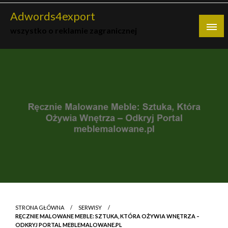
Skip
Adwords4export
to
wszystko o reklamie zagranicznej
content
STRONA GŁÓWNA
SERWISY
RĘCZNIE MALOWANE MEBLE: SZTUKA, KTÓRA OŻYWIA WNĘTRZA –
ODKRYJ PORTAL MEBLEMALOWANE.PL