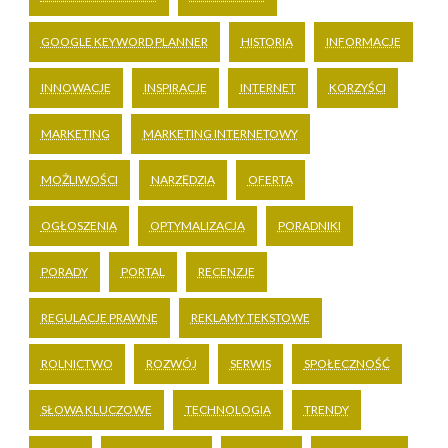
GOOGLE KEYWORD PLANNER
HISTORIA
INFORMACJE
INNOWACJE
INSPIRACJE
INTERNET
KORZYŚCI
MARKETING
MARKETING INTERNETOWY
MOŻLIWOŚCI
NARZĘDZIA
OFERTA
OGŁOSZENIA
OPTYMALIZACJA
PORADNIKI
PORADY
PORTAL
RECENZJE
REGULACJE PRAWNE
REKLAMY TEKSTOWE
ROLNICTWO
ROZWÓJ
SERWIS
SPOŁECZNOŚĆ
SŁOWA KLUCZOWE
TECHNOLOGIA
TRENDY