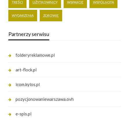
TREŚCI
UŻYTKOWNICY
WSPARCIE
WSPÓLNOTA
WYDARZENIA
ZDROWIE
Partnerzy serwisu
folderyreklamowe.pl
art-flock.pl
icom.kylos.pl
pozycjonowaniewarszawa.ovh
e-spis.pl