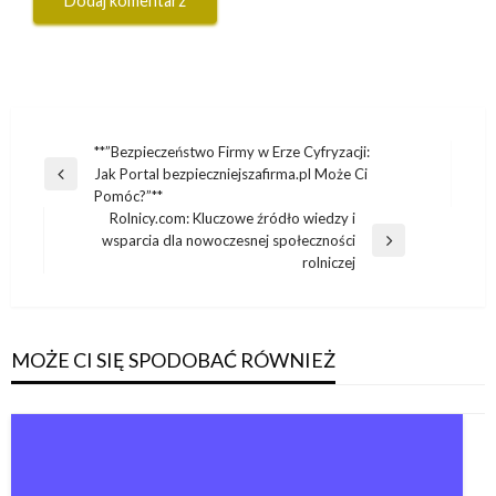
Nawigacja
**”Bezpieczeństwo Firmy w Erze Cyfryzacji:
Jak Portal bezpieczniejszafirma.pl Może Ci
wpisu
Poprzedni
Pomóc?”**
wpis
Rolnicy.com: Kluczowe źródło wiedzy i
wsparcia dla nowoczesnej społeczności
Następny
rolniczej
wpis
MOŻE CI SIĘ SPODOBAĆ RÓWNIEŻ