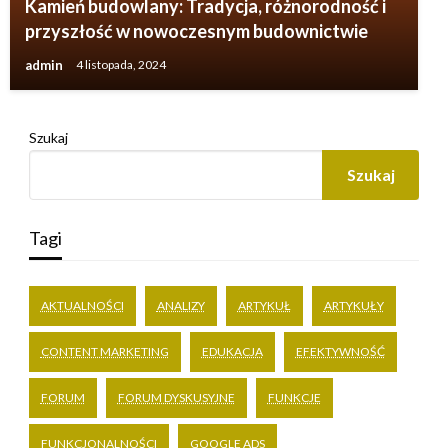
Kamień budowlany: Tradycja, różnorodność i
przyszłość w nowoczesnym budownictwie
admin
4 listopada, 2024
Szukaj
Szukaj
Tagi
AKTUALNOŚCI
ANALIZY
ARTYKUŁ
ARTYKUŁY
CONTENT MARKETING
EDUKACJA
EFEKTYWNOŚĆ
FORUM
FORUM DYSKUSYJNE
FUNKCJE
FUNKCJONALNOŚCI
GOOGLE ADS