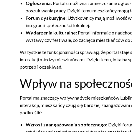
Ogłoszenia:
Portal umożliwia zamieszczanie ogłosz
poszukiwania pracy. Dzięki temu mieszkańcy mogą łat
Forum dyskusyjne:
Użytkownicy mają możliwość wy
integracji społeczności lokalnej.
Wydarzenia kulturalne:
Portal informuje o nadchod
wystawy czy festiwale, co zachęca mieszkańców do 
Wszystkie te funkcjonalności sprawiają, że portal staje 
interakcji między mieszkańcami. Dzięki temu, lokalna 
potrzeb i oczekiwań.
Wpływ na społeczność
Portal ma znaczący wpływ na życie mieszkańców Lublina
interakcji, mieszkańcy czują się bardziej zaangażowani
podkreślić:
Wzrost zaangażowania społecznego:
Dzięki foru
artykułów, mieszkańcy mogą aktywnie uczestniczyć 