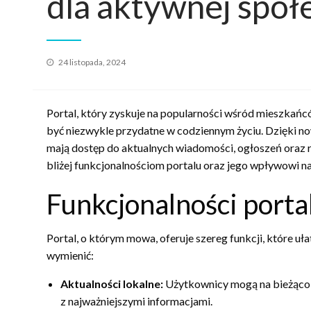
dla aktywnej społe
Opublikowane
24 listopada, 2024
w
Portal, który zyskuje na popularności wśród mieszkańców
być niezwykle przydatne w codziennym życiu. Dzięki 
mają dostęp do aktualnych wiadomości, ogłoszeń oraz 
bliżej funkcjonalnościom portalu oraz jego wpływowi na
Funkcjonalności porta
Portal, o którym mowa, oferuje szereg funkcji, które u
wymienić:
Aktualności lokalne:
Użytkownicy mogą na bieżąco ś
z najważniejszymi informacjami.