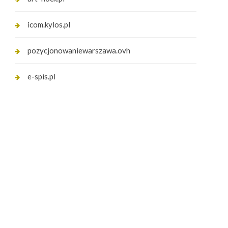
icom.kylos.pl
pozycjonowaniewarszawa.ovh
e-spis.pl