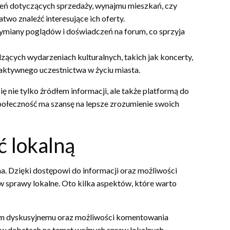
eń dotyczących sprzedaży, wynajmu mieszkań, czy
wo znaleźć interesujące ich oferty.
miany poglądów i doświadczeń na forum, co sprzyja
zących wydarzeniach kulturalnych, takich jak koncerty,
aktywnego uczestnictwa w życiu miasta.
się nie tylko źródłem informacji, ale także platformą do
społeczność ma szansę na lepsze zrozumienie swoich
 lokalną
. Dzięki dostępowi do informacji oraz możliwości
 w sprawy lokalne. Oto kilka aspektów, które warto
m dyskusyjnemu oraz możliwości komentowania
w debatach na temat ważnych spraw lokalnych.