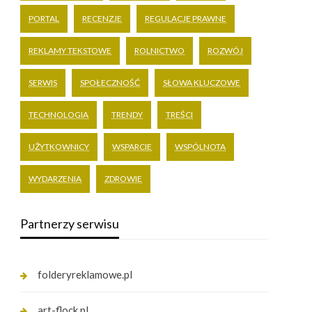
PORTAL
RECENZJE
REGULACJE PRAWNE
REKLAMY TEKSTOWE
ROLNICTWO
ROZWÓJ
SERWIS
SPOŁECZNOŚĆ
SŁOWA KLUCZOWE
TECHNOLOGIA
TRENDY
TREŚCI
UŻYTKOWNICY
WSPARCIE
WSPÓLNOTA
WYDARZENIA
ZDROWIE
Partnerzy serwisu
folderyreklamowe.pl
art-flock.pl