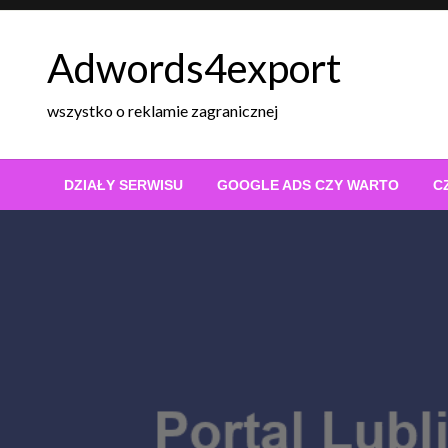
Skip
to
Adwords4export
content
wszystko o reklamie zagranicznej
DZIAŁY SERWISU
GOOGLE ADS CZY WARTO
C