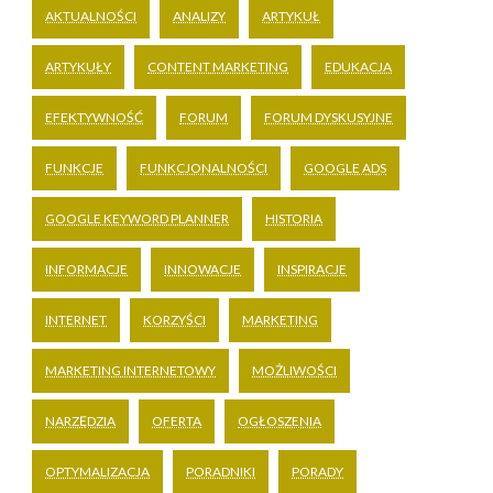
AKTUALNOŚCI
ANALIZY
ARTYKUŁ
ARTYKUŁY
CONTENT MARKETING
EDUKACJA
EFEKTYWNOŚĆ
FORUM
FORUM DYSKUSYJNE
FUNKCJE
FUNKCJONALNOŚCI
GOOGLE ADS
GOOGLE KEYWORD PLANNER
HISTORIA
INFORMACJE
INNOWACJE
INSPIRACJE
INTERNET
KORZYŚCI
MARKETING
MARKETING INTERNETOWY
MOŻLIWOŚCI
NARZĘDZIA
OFERTA
OGŁOSZENIA
OPTYMALIZACJA
PORADNIKI
PORADY