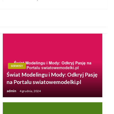
wpis
SERWISY
Świat Modelingu i Mody: Odkryj Pasję
na Portalu swiatowemodelki.pl
admin
4 grudnia, 2024