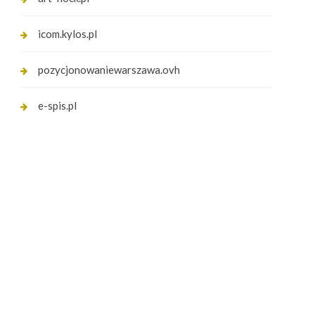
icom.kylos.pl
pozycjonowaniewarszawa.ovh
e-spis.pl