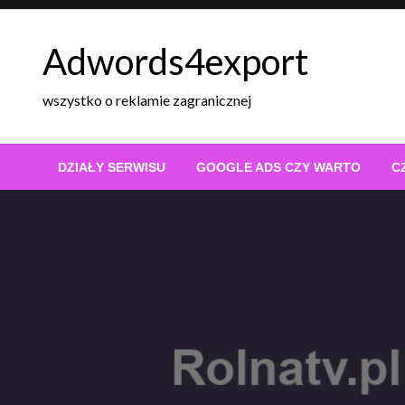
Skip
to
Adwords4export
content
wszystko o reklamie zagranicznej
DZIAŁY SERWISU
GOOGLE ADS CZY WARTO
C