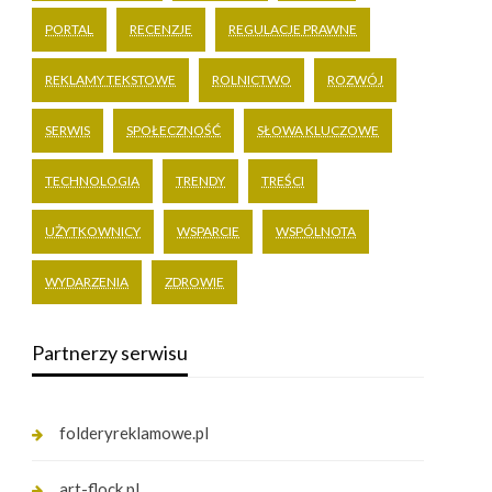
PORTAL
RECENZJE
REGULACJE PRAWNE
REKLAMY TEKSTOWE
ROLNICTWO
ROZWÓJ
SERWIS
SPOŁECZNOŚĆ
SŁOWA KLUCZOWE
TECHNOLOGIA
TRENDY
TREŚCI
UŻYTKOWNICY
WSPARCIE
WSPÓLNOTA
WYDARZENIA
ZDROWIE
Partnerzy serwisu
folderyreklamowe.pl
art-flock.pl