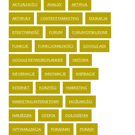
AKTUALNOŚCI
ANALIZY
ARTYKUŁ
ARTYKUŁY
CONTENT MARKETING
EDUKACJA
EFEKTYWNOŚĆ
FORUM
FORUM DYSKUSYJNE
FUNKCJE
FUNKCJONALNOŚCI
GOOGLE ADS
GOOGLE KEYWORD PLANNER
HISTORIA
INFORMACJE
INNOWACJE
INSPIRACJE
INTERNET
KORZYŚCI
MARKETING
MARKETING INTERNETOWY
MOŻLIWOŚCI
NARZĘDZIA
OFERTA
OGŁOSZENIA
OPTYMALIZACJA
PORADNIKI
PORADY