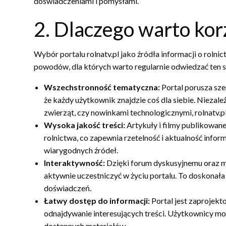
doświadczeniami i pomysłami.
2. Dlaczego warto korz
Wybór portalu rolnatv.pl jako źródła informacji o rolnict
powodów, dla których warto regularnie odwiedzać ten s
Wszechstronność tematyczna:
Portal porusza sze
że każdy użytkownik znajdzie coś dla siebie. Niezależ
zwierząt, czy nowinkami technologicznymi, rolnatv.p
Wysoka jakość treści:
Artykuły i filmy publikowane
rolnictwa, co zapewnia rzetelność i aktualność infor
wiarygodnych źródeł.
Interaktywność:
Dzięki forum dyskusyjnemu oraz 
aktywnie uczestniczyć w życiu portalu. To doskona
doświadczeń.
Łatwy dostęp do informacji:
Portal jest zaprojekt
odnajdywanie interesujących treści. Użytkownicy mo
dostępnych materiałów.