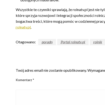
Wszystkie te czynniki sprawiają, że rolnatv.pl jest nie 
które sprzyja rozwojowi i integracji społeczności rolni
bogactwa treści, które mogą pomóc w codziennej pracy w
rolnatv.pl
.
Otagowano:
poradn
Portal rolnatv.pl
rolnik
ZOSTAW ODPOWIEDŹ
Twój adres email nie zostanie opublikowany.
Wymagane 
Komentarz
*