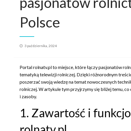
pasjonatów rolnic
Polsce
Opublikowane
3 października, 2024
w
Portal rolnatv.pl to miejsce, które łączy pasjonatów ro
tematyką telewizji rolniczej. Dzięki różnorodnym treśc
poszerzać swoją wiedzę na temat nowoczesnych technik
rolniczej. W artykule tym przyjrzymy się bliżej temu, co 
i zasoby.
1. Zawartość i funkcjo
rolnatv.pl