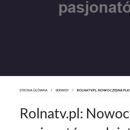
STRONA GŁÓWNA
SERWISY
ROLNATV.PL: NOWOCZESNA PLA
Rolnatv.pl: Nowoc