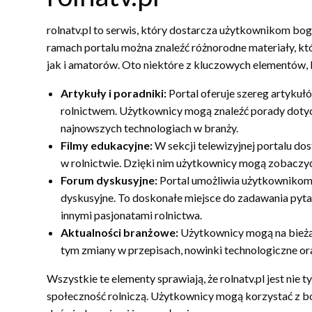
rolnatv.pl to serwis, który dostarcza użytkownikom boga
ramach portalu można znaleźć różnorodne materiały, kt
jak i amatorów. Oto niektóre z kluczowych elementów, k
Artykuły i poradniki:
Portal oferuje szereg artykuł
rolnictwem. Użytkownicy mogą znaleźć porady dotycz
najnowszych technologiach w branży.
Filmy edukacyjne:
W sekcji telewizyjnej portalu dos
w rolnictwie. Dzięki nim użytkownicy mogą zobaczyć,
Forum dyskusyjne:
Portal umożliwia użytkowniko
dyskusyjne. To doskonałe miejsce do zadawania pyta
innymi pasjonatami rolnictwa.
Aktualności branżowe:
Użytkownicy mogą na bieżąc
tym zmiany w przepisach, nowinki technologiczne or
Wszystkie te elementy sprawiają, że rolnatv.pl jest nie t
społeczność rolniczą. Użytkownicy mogą korzystać z bog