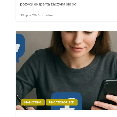
pozycji eksperta zaczyna się od…
Opublikowane
13 lipca, 2026
admin
w
MARKETING
UNCATEGORIZED