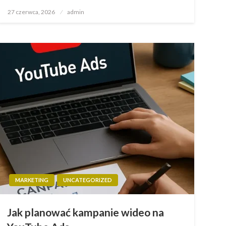
Opublikowane
27 czerwca, 2026
admin
w
MARKETING
UNCATEGORIZED
Jak planować kampanie wideo na