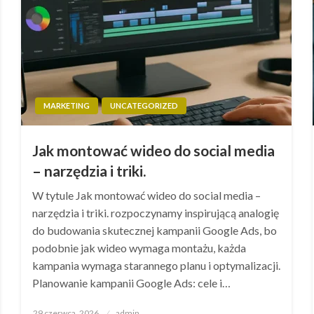
MARKETING
UNCATEGORIZED
Jak montować wideo do social media
– narzędzia i triki.
W tytule Jak montować wideo do social media –
narzędzia i triki. rozpoczynamy inspirującą analogię
do budowania skutecznej kampanii Google Ads, bo
podobnie jak wideo wymaga montażu, każda
kampania wymaga starannego planu i optymalizacji.
Planowanie kampanii Google Ads: cele i…
Opublikowane
29 czerwca, 2026
admin