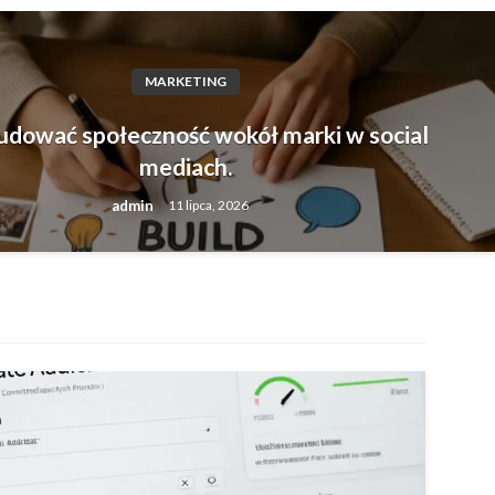
MARKETING
dować społeczność wokół marki w 
udować społeczność wokół marki w social
mediach.
h.
admin
11 lipca, 2026
a, 2026