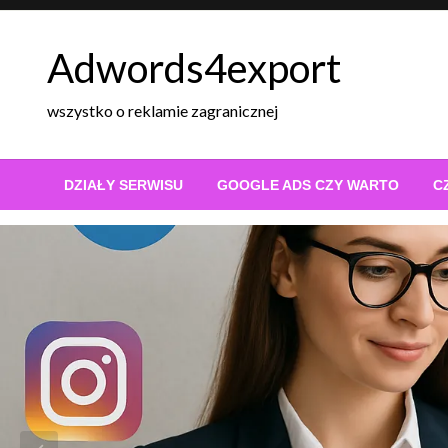
Skip
to
Adwords4export
content
wszystko o reklamie zagranicznej
DZIAŁY SERWISU
GOOGLE ADS CZY WARTO
C