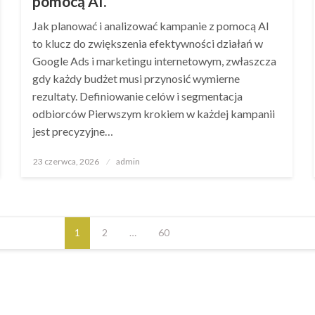
pomocą AI.
Jak planować i analizować kampanie z pomocą AI
to klucz do zwiększenia efektywności działań w
Google Ads i marketingu internetowym, zwłaszcza
gdy każdy budżet musi przynosić wymierne
rezultaty. Definiowanie celów i segmentacja
odbiorców Pierwszym krokiem w każdej kampanii
jest precyzyjne…
Opublikowane
23 czerwca, 2026
admin
w
1
2
…
60