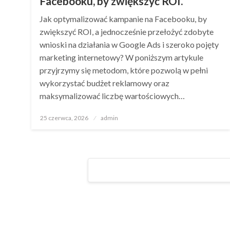
Facebooku, by zwiększyć ROI.
Jak optymalizować kampanie na Facebooku, by
zwiększyć ROI, a jednocześnie przełożyć zdobyte
wnioski na działania w Google Ads i szeroko pojęty
marketing internetowy? W poniższym artykule
przyjrzymy się metodom, które pozwolą w pełni
wykorzystać budżet reklamowy oraz
maksymalizować liczbę wartościowych…
Opublikowane
25 czerwca, 2026
admin
w
Stronicowanie
wpisów