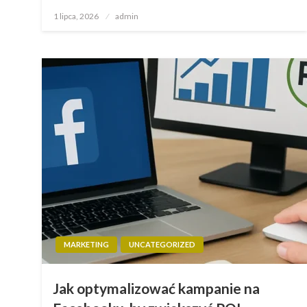
Opublikowane
1 lipca, 2026
admin
w
MARKETING
UNCATEGORIZED
Jak optymalizować kampanie na