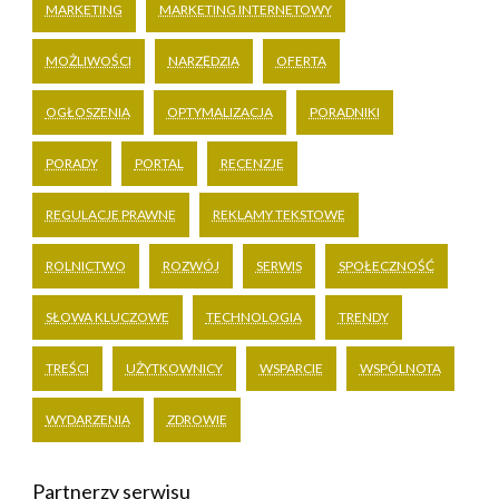
MARKETING
MARKETING INTERNETOWY
MOŻLIWOŚCI
NARZĘDZIA
OFERTA
OGŁOSZENIA
OPTYMALIZACJA
PORADNIKI
PORADY
PORTAL
RECENZJE
REGULACJE PRAWNE
REKLAMY TEKSTOWE
ROLNICTWO
ROZWÓJ
SERWIS
SPOŁECZNOŚĆ
SŁOWA KLUCZOWE
TECHNOLOGIA
TRENDY
TREŚCI
UŻYTKOWNICY
WSPARCIE
WSPÓLNOTA
WYDARZENIA
ZDROWIE
Partnerzy serwisu