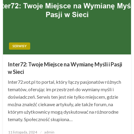
SERWISY
Inter72: Twoje Miejsce na Wymianę Myśli i Pasji
w Sieci
Inter72.vot.pl to portal, który łączy pasjonatów różnych
tematów, oferując im przestrzeń do wymiany myśli i
doświadczeń. Serwis ten jest nie tylko miejscem, gdzie
można znaleźć ciekawe artykuły, ale także forum, na
którym użytkownicy mogą dyskutować na różnorodne
tematy. Społeczność skupiona…
Opublikowane
11 listopada, 2024
admin