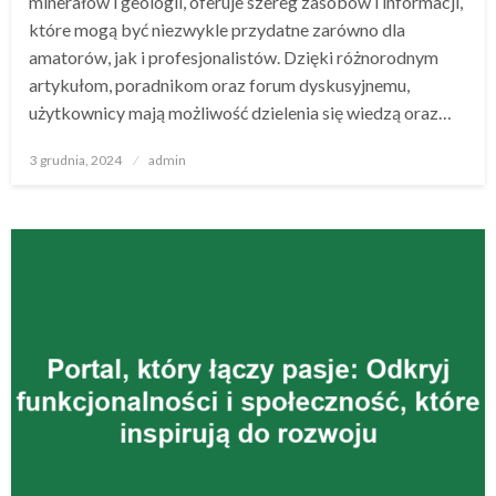
minerałów i geologii, oferuje szereg zasobów i informacji,
które mogą być niezwykle przydatne zarówno dla
amatorów, jak i profesjonalistów. Dzięki różnorodnym
artykułom, poradnikom oraz forum dyskusyjnemu,
użytkownicy mają możliwość dzielenia się wiedzą oraz…
Opublikowane
3 grudnia, 2024
admin
w