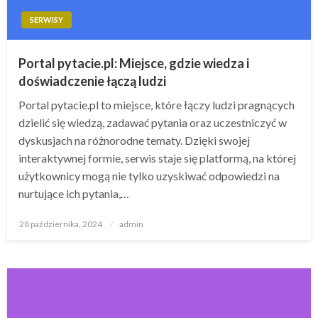
SERWISY
Portal pytacie.pl: Miejsce, gdzie wiedza i
doświadczenie łączą ludzi
Portal pytacie.pl to miejsce, które łączy ludzi pragnących
dzielić się wiedzą, zadawać pytania oraz uczestniczyć w
dyskusjach na różnorodne tematy. Dzięki swojej
interaktywnej formie, serwis staje się platformą, na której
użytkownicy mogą nie tylko uzyskiwać odpowiedzi na
nurtujące ich pytania,…
Opublikowane
28 października, 2024
admin
w