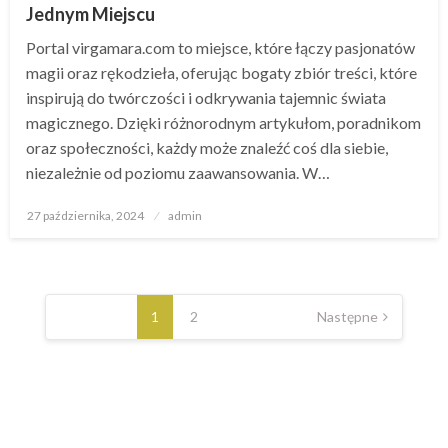
Jednym Miejscu
Portal virgamara.com to miejsce, które łączy pasjonatów
magii oraz rękodzieła, oferując bogaty zbiór treści, które
inspirują do twórczości i odkrywania tajemnic świata
magicznego. Dzięki różnorodnym artykułom, poradnikom
oraz społeczności, każdy może znaleźć coś dla siebie,
niezależnie od poziomu zaawansowania. W…
Opublikowane
27 października, 2024
admin
w
Stronicowanie
wpisów
1
2
Następne