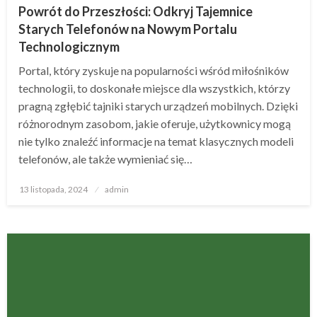
Powrót do Przeszłości: Odkryj Tajemnice
Starych Telefonów na Nowym Portalu
Technologicznym
Portal, który zyskuje na popularności wśród miłośników
technologii, to doskonałe miejsce dla wszystkich, którzy
pragną zgłębić tajniki starych urządzeń mobilnych. Dzięki
różnorodnym zasobom, jakie oferuje, użytkownicy mogą
nie tylko znaleźć informacje na temat klasycznych modeli
telefonów, ale także wymieniać się…
Opublikowane
13 listopada, 2024
admin
w