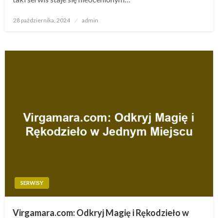
Opublikowane
28 października, 2024
admin
w
SERWISY
Virgamara.com: Odkryj Magię i Rękodzieło w