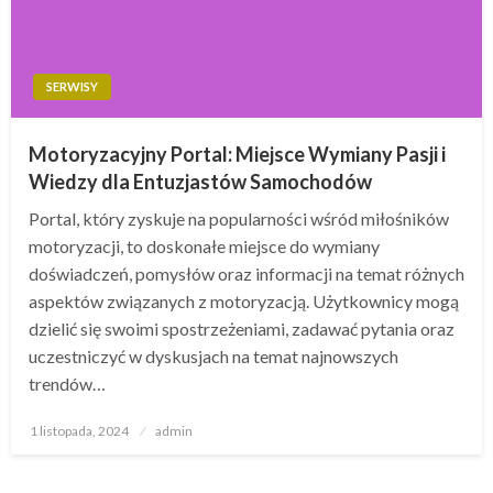
SERWISY
Motoryzacyjny Portal: Miejsce Wymiany Pasji i
Wiedzy dla Entuzjastów Samochodów
Portal, który zyskuje na popularności wśród miłośników
motoryzacji, to doskonałe miejsce do wymiany
doświadczeń, pomysłów oraz informacji na temat różnych
aspektów związanych z motoryzacją. Użytkownicy mogą
dzielić się swoimi spostrzeżeniami, zadawać pytania oraz
uczestniczyć w dyskusjach na temat najnowszych
trendów…
Opublikowane
1 listopada, 2024
admin
w