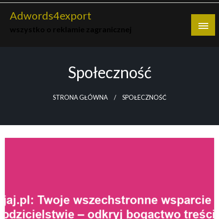
Skip
Adwords4export
to
wszystko o reklamie zagranicznej
content
Społeczność
STRONA GŁÓWNA
SPOŁECZNOŚĆ