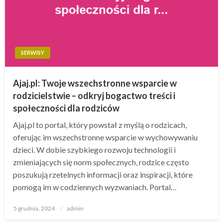
SERWISY
Ajaj.pl: Twoje wszechstronne wsparcie w
rodzicielstwie – odkryj bogactwo treści i
społeczności dla rodziców
Ajaj.pl to portal, który powstał z myślą o rodzicach,
oferując im wszechstronne wsparcie w wychowywaniu
dzieci. W dobie szybkiego rozwoju technologii i
zmieniających się norm społecznych, rodzice często
poszukują rzetelnych informacji oraz inspiracji, które
pomogą im w codziennych wyzwaniach. Portal…
Opublikowane
5 grudnia, 2024
admin
w