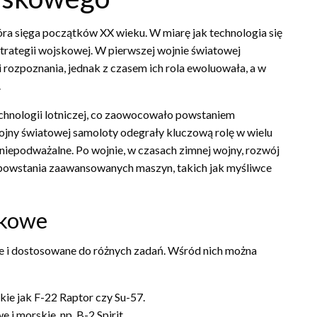
óra sięga początków XX wieku. W miarę jak technologia się
strategii wojskowej. W pierwszej wojnie światowej
rozpoznania, jednak z czasem ich rola ewoluowała, a w
.
chnologii lotniczej, co zaowocowało powstaniem
ny światowej samoloty odegrały kluczową rolę w wielu
ę niepodważalne. Po wojnie, w czasach zimnej wojny, rozwój
o powstania zaawansowanych maszyn, takich jak myśliwce
skowe
 i dostosowane do różnych zadań. Wśród nich można
kie jak F-22 Raptor czy Su-57.
i morskie, np. B-2 Spirit.