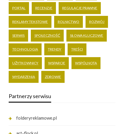
PORTAL
RECENZJE
REGULACJE PRAWNE
REKLAMY TEKSTOWE
ROLNICTWO
ROZWÓJ
SERWIS
SPOŁECZNOŚĆ
SŁOWA KLUCZOWE
TECHNOLOGIA
TRENDY
TREŚCI
UŻYTKOWNICY
WSPARCIE
WSPÓLNOTA
WYDARZENIA
ZDROWIE
Partnerzy serwisu
folderyreklamowe.pl
art-flock.pl