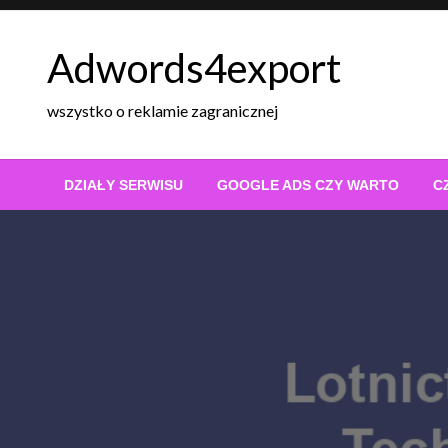
Skip
to
Adwords4export
content
wszystko o reklamie zagranicznej
DZIAŁY SERWISU
GOOGLE ADS CZY WARTO
C