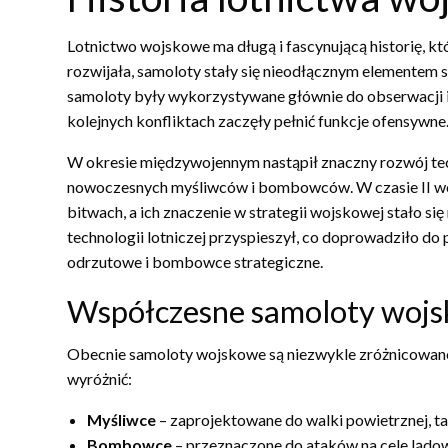
Lotnictwo wojskowe ma długą i fascynującą historię, kt
rozwijała, samoloty stały się nieodłącznym elementem 
samoloty były wykorzystywane głównie do obserwacji i 
kolejnych konfliktach zaczęły pełnić funkcje ofensywne
W okresie międzywojennym nastąpił znaczny rozwój te
nowoczesnych myśliwców i bombowców. W czasie II woj
bitwach, a ich znaczenie w strategii wojskowej stało si
technologii lotniczej przyspieszył, co doprowadziło d
odrzutowe i bombowce strategiczne.
Współczesne samoloty woj
Obecnie samoloty wojskowe są niezwykle zróżnicowane
wyróżnić:
Myśliwce
– zaprojektowane do walki powietrznej, ta
Bombowce
– przeznaczone do ataków na cele lądowe 