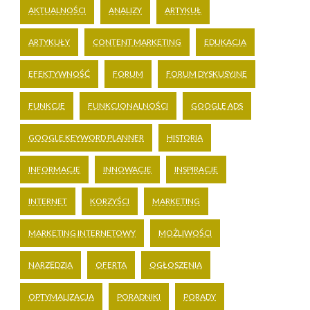
AKTUALNOŚCI
ANALIZY
ARTYKUŁ
ARTYKUŁY
CONTENT MARKETING
EDUKACJA
EFEKTYWNOŚĆ
FORUM
FORUM DYSKUSYJNE
FUNKCJE
FUNKCJONALNOŚCI
GOOGLE ADS
GOOGLE KEYWORD PLANNER
HISTORIA
INFORMACJE
INNOWACJE
INSPIRACJE
INTERNET
KORZYŚCI
MARKETING
MARKETING INTERNETOWY
MOŻLIWOŚCI
NARZĘDZIA
OFERTA
OGŁOSZENIA
OPTYMALIZACJA
PORADNIKI
PORADY