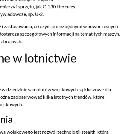
nierzy i sprzętu, jak C-130 Hercules.
wywiadowcze, np. U-2.
 i zastosowania, co czyni je niezbędnymi w nowoczesnych
ostarcza szczegółowych informacji na temat tych maszyn,
 zbrojnych.
ne w lotnictwie
cje w dziedzinie samolotów wojskowych są kluczowe dla
można zaobserwować kilka istotnych trendów, które
wojskowych.
ania
twa wojskowego jest rozwój technologii stealth, która