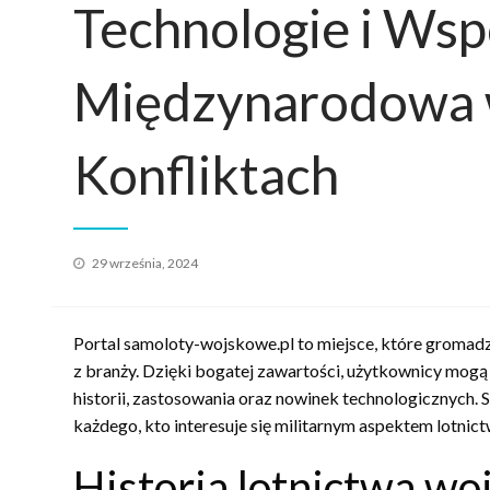
Technologie i Wsp
Międzynarodowa
Konfliktach
Opublikowane
29 września, 2024
w
Portal samoloty-wojskowe.pl to miejsce, które gromad
z branży. Dzięki bogatej zawartości, użytkownicy mogą
historii, zastosowania oraz nowinek technologicznych. S
każdego, kto interesuje się militarnym aspektem lotnict
Historia lotnictwa w