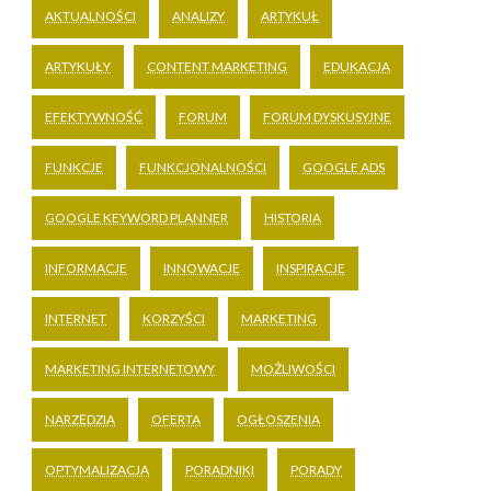
AKTUALNOŚCI
ANALIZY
ARTYKUŁ
ARTYKUŁY
CONTENT MARKETING
EDUKACJA
EFEKTYWNOŚĆ
FORUM
FORUM DYSKUSYJNE
FUNKCJE
FUNKCJONALNOŚCI
GOOGLE ADS
GOOGLE KEYWORD PLANNER
HISTORIA
INFORMACJE
INNOWACJE
INSPIRACJE
INTERNET
KORZYŚCI
MARKETING
MARKETING INTERNETOWY
MOŻLIWOŚCI
NARZĘDZIA
OFERTA
OGŁOSZENIA
OPTYMALIZACJA
PORADNIKI
PORADY