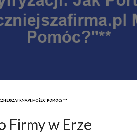
CZNIEJSZAFIRMA.PL MOŻE CI POMÓC?”**
o Firmy w Erze