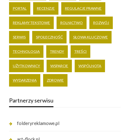
PORTAL
RECENZJE
REGULACJE PRAWNE
REKLAMY TEKSTOWE
ROLNICTWO
ROZWÓJ
SERWIS
SPOŁECZNOŚĆ
SŁOWA KLUCZOWE
TECHNOLOGIA
TRENDY
TREŚCI
UŻYTKOWNICY
WSPARCIE
WSPÓLNOTA
WYDARZENIA
ZDROWIE
Partnerzy serwisu
folderyreklamowe.pl
art-flock.pl