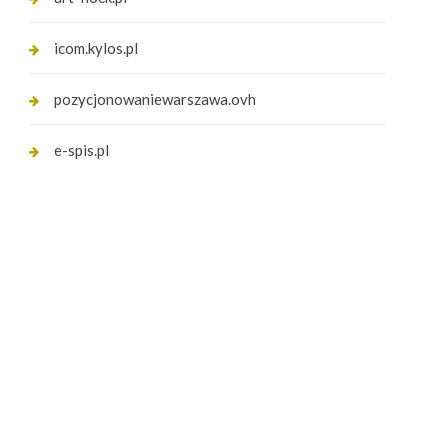
icom.kylos.pl
pozycjonowaniewarszawa.ovh
e-spis.pl