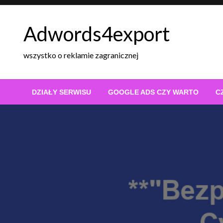
Skip
to
Adwords4export
content
wszystko o reklamie zagranicznej
DZIAŁY SERWISU
GOOGLE ADS CZY WARTO
C