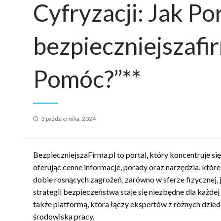
Cyfryzacji: Jak Po
bezpieczniejszafi
Pomóc?”**
Opublikowane
3 października, 2024
w
BezpieczniejszaFirma.pl to portal, który koncentruje 
oferując cenne informacje, porady oraz narzędzia, któr
dobie rosnących zagrożeń, zarówno w sferze fizycznej, 
strategii bezpieczeństwa staje się niezbędne dla każdej o
także platformą, która łączy ekspertów z różnych dzie
środowiska pracy.