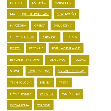
INTERNET
KORZYŚCI
MARKETING
MARKETING INTERNETOWY
MOŻLIWOŚCI
NARZĘDZIA
OFERTA
OGŁOSZENIA
OPTYMALIZACJA
PORADNIKI
PORADY
PORTAL
RECENZJE
REGULACJE PRAWNE
REKLAMY TEKSTOWE
ROLNICTWO
ROZWÓJ
SERWIS
SPOŁECZNOŚĆ
SŁOWA KLUCZOWE
TECHNOLOGIA
TRENDY
TREŚCI
UŻYTKOWNICY
WSPARCIE
WSPÓLNOTA
WYDARZENIA
ZDROWIE