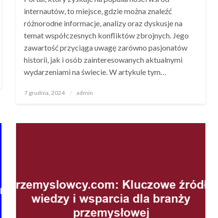
internautów, to miejsce, gdzie można znaleźć
różnorodne informacje, analizy oraz dyskusje na
temat współczesnych konfliktów zbrojnych. Jego
zawartość przyciąga uwagę zarówno pasjonatów
historii, jak i osób zainteresowanych aktualnymi
wydarzeniami na świecie. W artykule tym…
Opublikowane
7 grudnia, 2024
admin
w