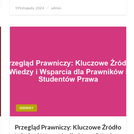
Opublikowane
19 listopada, 2024
admin
w
SERWISY
Przegląd Prawniczy: Kluczowe Źródło