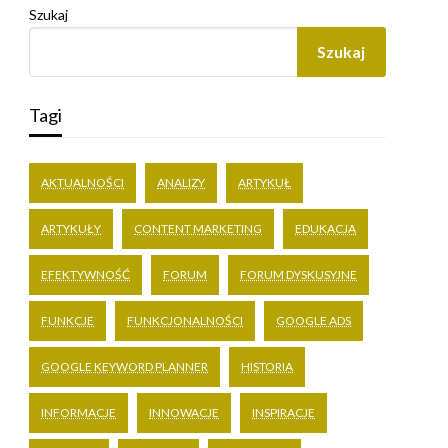
Szukaj
Szukaj
Tagi
AKTUALNOŚCI
ANALIZY
ARTYKUŁ
ARTYKUŁY
CONTENT MARKETING
EDUKACJA
EFEKTYWNOŚĆ
FORUM
FORUM DYSKUSYJNE
FUNKCJE
FUNKCJONALNOŚCI
GOOGLE ADS
GOOGLE KEYWORD PLANNER
HISTORIA
INFORMACJE
INNOWACJE
INSPIRACJE