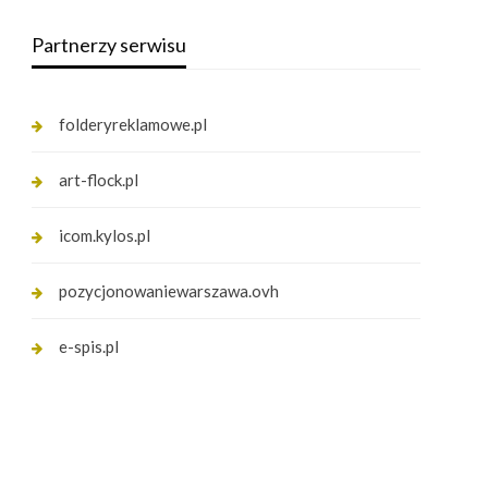
Partnerzy serwisu
folderyreklamowe.pl
art-flock.pl
icom.kylos.pl
pozycjonowaniewarszawa.ovh
e-spis.pl