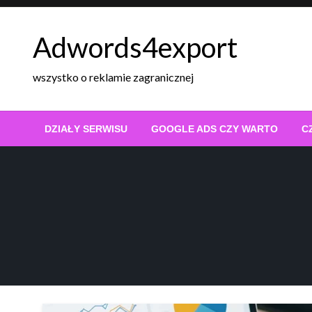
Skip
to
Adwords4export
content
wszystko o reklamie zagranicznej
DZIAŁY SERWISU
GOOGLE ADS CZY WARTO
C