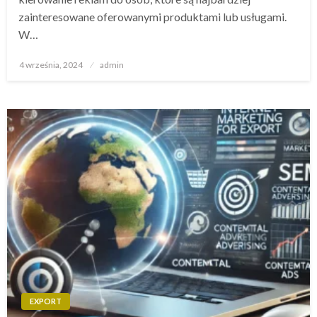
zainteresowane oferowanymi produktami lub usługami.
W…
Opublikowane
4 września, 2024
admin
w
EXPORT