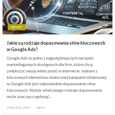
EXPORT
Jakie są rodzaje dopasowania słów kluczowych
w Google Ads?
Google Ads to jedno z najpotężniejszych narzędzi
marketingowych dostępnych dla firm, które chcą
zwiększyć swoją widoczność w internecie. Jednym z
kluczowych elementów skutecznej kampanii reklamowej
w Google Ads jest odpowiednie dopasowanie słów
kluczowych. Wybór właściwego rodzaju dopasowania
może znacząco wpłynąć…
Opublikowane
29 grudnia, 2024
admin
w