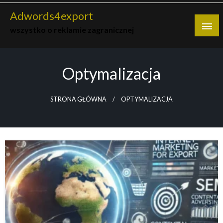
Skip
Adwords4export
to
wszystko o reklamie zagranicznej
content
Optymalizacja
STRONA GŁÓWNA
OPTYMALIZACJA