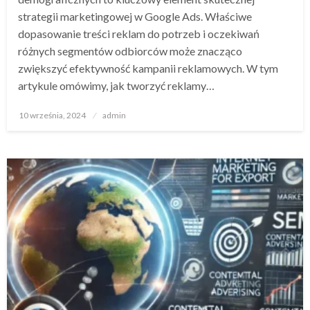
strategii marketingowej w Google Ads. Właściwe
dopasowanie treści reklam do potrzeb i oczekiwań
różnych segmentów odbiorców może znacząco
zwiększyć efektywność kampanii reklamowych. W tym
artykule omówimy, jak tworzyć reklamy…
Opublikowane
10 września, 2024
admin
w