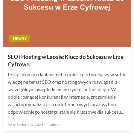
SERWISY
SEO i Hosting w Laosie: Klucz do Sukcesu w Erze
Cyfrowej
Portal icomseo.laohost.net to miejsce, które łączy w sobie
wiedzę na temat SEO oraz hostingowych rozwiązań, z
szczególnym uwzględnieniem rynku laotańskiego. W
dobie rosnącej konkurencji w internecie, zrozumienie
zasad optymalizacji stron internetowych oraz wyboru
odpowiedniego hostingu staje się kluczowe dla sukcesu…
Opublikowane
28 października, 2024
admin
w