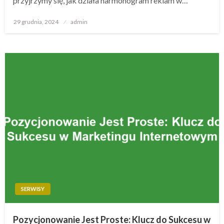
przyjrzymy się, jak działa harmonogram reklam w…
Opublikowane
29 grudnia, 2024
admin
w
SERWISY
Pozycjonowanie Jest Proste: Klucz do Sukcesu w