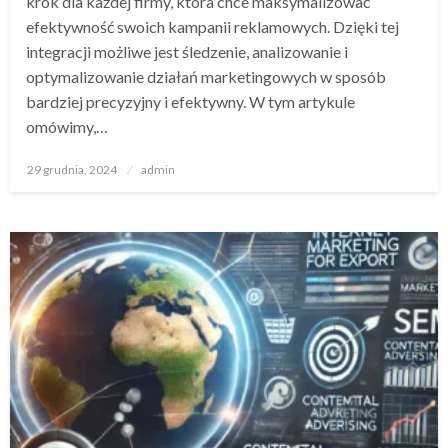
krok dla każdej firmy, która chce maksymalizować
efektywność swoich kampanii reklamowych. Dzięki tej
integracji możliwe jest śledzenie, analizowanie i
optymalizowanie działań marketingowych w sposób
bardziej precyzyjny i efektywny. W tym artykule
omówimy,…
Opublikowane
29 grudnia, 2024
admin
w