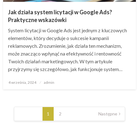
Jak działa system licytacji w Google Ads?
Praktyczne wskazówki
System licytacji w Google Ads jest jednym z kluczowych
elementów, który decyduje o sukcesie kampanii
reklamowych. Zrozumienie, jak działa ten mechanizm,
może znacząco wpłynąć na efektywność i rentowność
Twoich działań marketingowych. W tym artykule
przyjrzymy się szczegółowo, jak funkcjonuje system…
Opublikowane
4 września, 2024
admin
w
Stronicowanie
wpisów
1
2
Następne