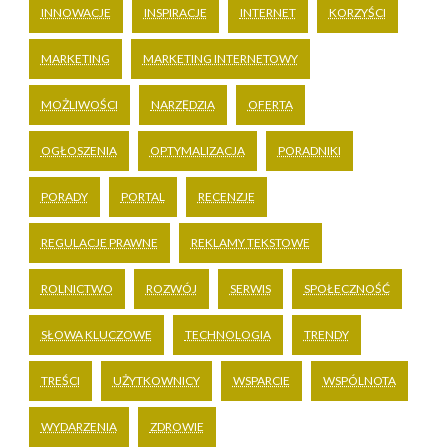
INNOWACJE
INSPIRACJE
INTERNET
KORZYŚCI
MARKETING
MARKETING INTERNETOWY
MOŻLIWOŚCI
NARZĘDZIA
OFERTA
OGŁOSZENIA
OPTYMALIZACJA
PORADNIKI
PORADY
PORTAL
RECENZJE
REGULACJE PRAWNE
REKLAMY TEKSTOWE
ROLNICTWO
ROZWÓJ
SERWIS
SPOŁECZNOŚĆ
SŁOWA KLUCZOWE
TECHNOLOGIA
TRENDY
TREŚCI
UŻYTKOWNICY
WSPARCIE
WSPÓLNOTA
WYDARZENIA
ZDROWIE