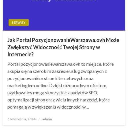
SERWISY
Jak Portal PozycjonowanieWarszawa.ovh Może
Zwiększyć Widoczność Twojej Strony w
Internecie?
Portal pozycjonowaniewarszawa.ovh to miejsce, które
skupia się na szerokim zakresie usług związanych z
pozycjonowaniem stron internetowych oraz
marketingiem online. Dzięki różnorodnym ofertom,
użytkownicy mogą skorzystać z audytów SEO,
optymalizacji stron oraz wielu innych narzędzi, które
pomagają w zwiększeniu widoczności w…
Opublikowane
16 września, 2024
admin
w