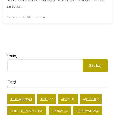
ze sobą…
Opublikowane
5 września, 2024
admin
w
Szukaj
Szukaj
Tagi
AKTUALNOŚCI
ANALIZY
ARTYKUŁ
ARTYKUŁY
CONTENT MARKETING
EDUKACJA
EFEKTYWNOŚĆ