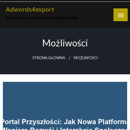
Skip
Adwords4export
to
wszystko o reklamie zagranicznej
content
Możliwości
STRONA GŁÓWNA
MOŻLIWOŚCI