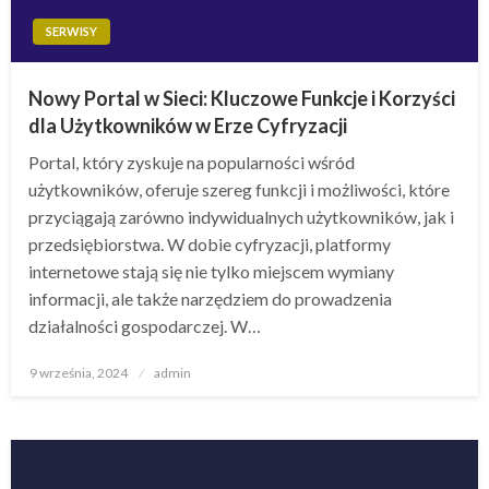
SERWISY
Nowy Portal w Sieci: Kluczowe Funkcje i Korzyści
dla Użytkowników w Erze Cyfryzacji
Portal, który zyskuje na popularności wśród
użytkowników, oferuje szereg funkcji i możliwości, które
przyciągają zarówno indywidualnych użytkowników, jak i
przedsiębiorstwa. W dobie cyfryzacji, platformy
internetowe stają się nie tylko miejscem wymiany
informacji, ale także narzędziem do prowadzenia
działalności gospodarczej. W…
Opublikowane
9 września, 2024
admin
w