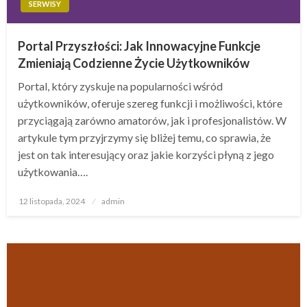
SERWISY
Portal Przyszłości: Jak Innowacyjne Funkcje
Zmieniają Codzienne Życie Użytkowników
Portal, który zyskuje na popularności wśród
użytkowników, oferuje szereg funkcji i możliwości, które
przyciągają zarówno amatorów, jak i profesjonalistów. W
artykule tym przyjrzymy się bliżej temu, co sprawia, że
jest on tak interesujący oraz jakie korzyści płyną z jego
użytkowania….
Opublikowane
12 listopada, 2024
admin
w