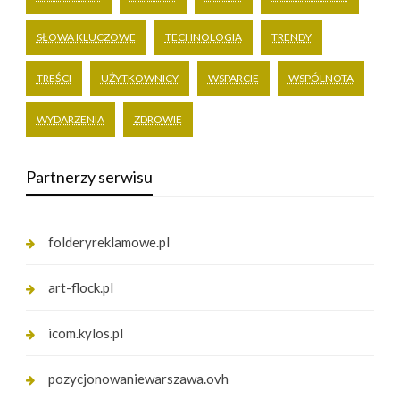
SŁOWA KLUCZOWE
TECHNOLOGIA
TRENDY
TREŚCI
UŻYTKOWNICY
WSPARCIE
WSPÓLNOTA
WYDARZENIA
ZDROWIE
Partnerzy serwisu
folderyreklamowe.pl
art-flock.pl
icom.kylos.pl
pozycjonowaniewarszawa.ovh