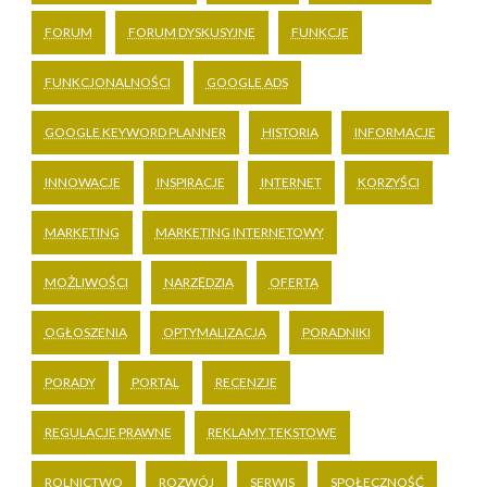
FORUM
FORUM DYSKUSYJNE
FUNKCJE
FUNKCJONALNOŚCI
GOOGLE ADS
GOOGLE KEYWORD PLANNER
HISTORIA
INFORMACJE
INNOWACJE
INSPIRACJE
INTERNET
KORZYŚCI
MARKETING
MARKETING INTERNETOWY
MOŻLIWOŚCI
NARZĘDZIA
OFERTA
OGŁOSZENIA
OPTYMALIZACJA
PORADNIKI
PORADY
PORTAL
RECENZJE
REGULACJE PRAWNE
REKLAMY TEKSTOWE
ROLNICTWO
ROZWÓJ
SERWIS
SPOŁECZNOŚĆ