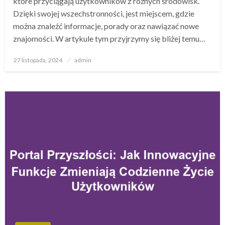
które przyciągają użytkowników z różnych środowisk.
Dzięki swojej wszechstronności, jest miejscem, gdzie
można znaleźć informacje, porady oraz nawiązać nowe
znajomości. W artykule tym przyjrzymy się bliżej temu…
Opublikowane
27 listopada, 2024
admin
w