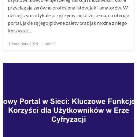
przyciągają zarówno profesjonalistów, jak i amatorów. W
dzisiejszym artykule przyjrzymy się bliżej temu, co oferuje
portal, jakie są jego główne zalety oraz jak można z niego
korzystać…
Opublikowane
10 września, 2024
admin
w