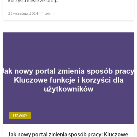
korzyści niesie ze sobą…
Opublikowane
25 września, 2024
admin
w
SERWISY
Jak nowy portal zmienia sposób pracy: Kluczowe