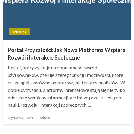
SERWISY
Portal Przyszłości: Jak Nowa Platforma Wspiera
Rozwój i Interakcje Społeczne
Portal, który zyskuje na popularności wśród
użytkowników, oferuje szereg funkcji i możliwości, które
przyciągają zarówno amatorów, jak i profesjonalistów. W
dobie cyfryzacji, platformy internetowe stają się nie tylko
miejscem wymiany informacji, ale także przestrzenią do
nauki, rozwoju i interakcji społecznych….
Opublikowane
3 grudnia, 2024
admin
w