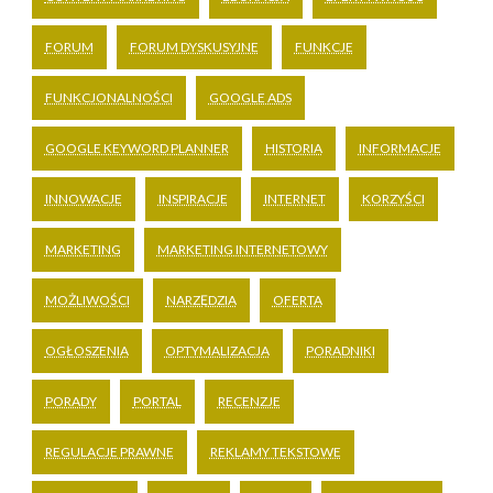
FORUM
FORUM DYSKUSYJNE
FUNKCJE
FUNKCJONALNOŚCI
GOOGLE ADS
GOOGLE KEYWORD PLANNER
HISTORIA
INFORMACJE
INNOWACJE
INSPIRACJE
INTERNET
KORZYŚCI
MARKETING
MARKETING INTERNETOWY
MOŻLIWOŚCI
NARZĘDZIA
OFERTA
OGŁOSZENIA
OPTYMALIZACJA
PORADNIKI
PORADY
PORTAL
RECENZJE
REGULACJE PRAWNE
REKLAMY TEKSTOWE