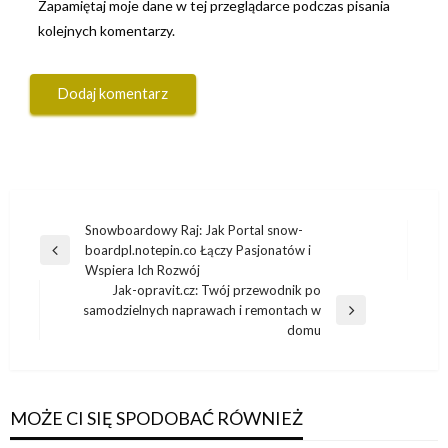
Zapamiętaj moje dane w tej przeglądarce podczas pisania
kolejnych komentarzy.
Nawigacja
Snowboardowy Raj: Jak Portal snow-
boardpl.notepin.co Łączy Pasjonatów i
wpisu
Poprzedni
Wspiera Ich Rozwój
wpis
Jak-opravit.cz: Twój przewodnik po
samodzielnych naprawach i remontach w
Następny
domu
wpis
MOŻE CI SIĘ SPODOBAĆ RÓWNIEŻ