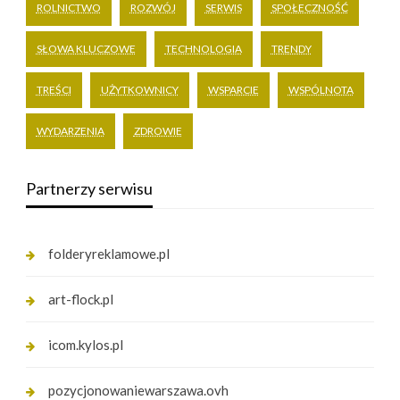
ROLNICTWO
ROZWÓJ
SERWIS
SPOŁECZNOŚĆ
SŁOWA KLUCZOWE
TECHNOLOGIA
TRENDY
TREŚCI
UŻYTKOWNICY
WSPARCIE
WSPÓLNOTA
WYDARZENIA
ZDROWIE
Partnerzy serwisu
folderyreklamowe.pl
art-flock.pl
icom.kylos.pl
pozycjonowaniewarszawa.ovh