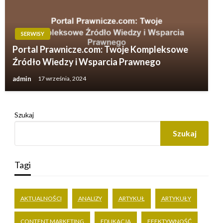
SERWISY
Portal Prawnicze.com: Twoje Kompleksowe
Źródło Wiedzy i Wsparcia Prawnego
admin
17 września, 2024
Szukaj
Szukaj
Tagi
AKTUALNOŚCI
ANALIZY
ARTYKUŁ
ARTYKUŁY
CONTENT MARKETING
EDUKACJA
EFEKTYWNOŚĆ