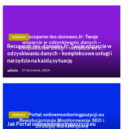
SERWISY
Recuperer-les-donnees.fr: Twoje wsparcie w
odzyskiwaniu danych – kompleksowe usługi i
narzędzia na każdą sytuację
admin
27 września, 2024
SERWISY
Jak Portal onlinemonitoringpozycji.eu