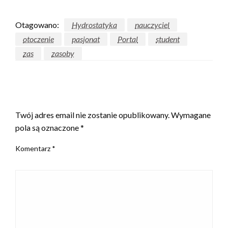
Otagowano:
Hydrostatyka
nauczyciel
otoczenie
pasjonat
Portal
student
zas
zasoby
ZOSTAW ODPOWIEDŹ
Twój adres email nie zostanie opublikowany.
Wymagane
pola są oznaczone
*
Komentarz
*