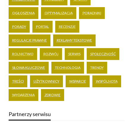
OGŁOSZENIA
OPTYMALIZACJA
PORADNIKI
PORADY
PORTAL
RECENZJE
REGULACJE PRAWNE
REKLAMY TEKSTOWE
ROLNICTWO
ROZWÓJ
SERWIS
SPOŁECZNOŚĆ
SŁOWA KLUCZOWE
TECHNOLOGIA
TRENDY
TREŚCI
UŻYTKOWNICY
WSPARCIE
WSPÓLNOTA
WYDARZENIA
ZDROWIE
Partnerzy serwisu