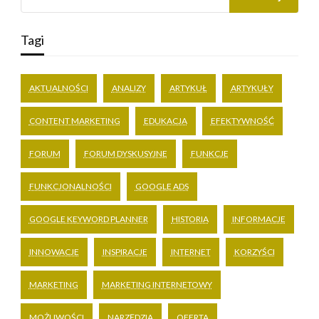
Tagi
AKTUALNOŚCI
ANALIZY
ARTYKUŁ
ARTYKUŁY
CONTENT MARKETING
EDUKACJA
EFEKTYWNOŚĆ
FORUM
FORUM DYSKUSYJNE
FUNKCJE
FUNKCJONALNOŚCI
GOOGLE ADS
GOOGLE KEYWORD PLANNER
HISTORIA
INFORMACJE
INNOWACJE
INSPIRACJE
INTERNET
KORZYŚCI
MARKETING
MARKETING INTERNETOWY
MOŻLIWOŚCI
NARZĘDZIA
OFERTA