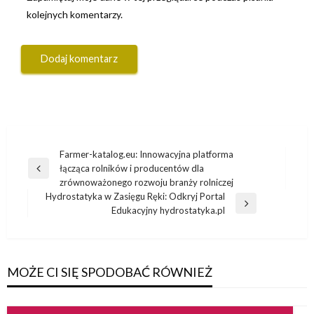
kolejnych komentarzy.
Nawigacja
Farmer-katalog.eu: Innowacyjna platforma
łącząca rolników i producentów dla
wpisu
Poprzedni
zrównoważonego rozwoju branży rolniczej
wpis
Hydrostatyka w Zasięgu Ręki: Odkryj Portal
Następny
Edukacyjny hydrostatyka.pl
wpis
MOŻE CI SIĘ SPODOBAĆ RÓWNIEŻ