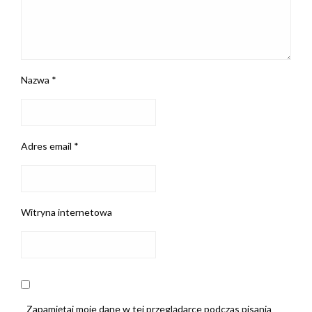
Nazwa
*
Adres email
*
Witryna internetowa
Zapamiętaj moje dane w tej przeglądarce podczas pisania