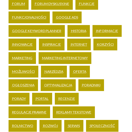
FORUM
FORUM DYSKUSYJNE
FUNKCJE
FUNKCJONALNOŚCI
GOOGLE ADS
GOOGLE KEYWORD PLANNER
HISTORIA
INFORMACJE
INNOWACJE
INSPIRACJE
INTERNET
KORZYŚCI
MARKETING
MARKETING INTERNETOWY
MOŻLIWOŚCI
NARZĘDZIA
OFERTA
OGŁOSZENIA
OPTYMALIZACJA
PORADNIKI
PORADY
PORTAL
RECENZJE
REGULACJE PRAWNE
REKLAMY TEKSTOWE
ROLNICTWO
ROZWÓJ
SERWIS
SPOŁECZNOŚĆ