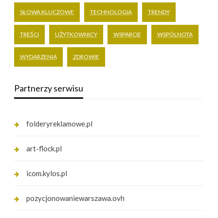
SŁOWA KLUCZOWE
TECHNOLOGIA
TRENDY
TREŚCI
UŻYTKOWNICY
WSPARCIE
WSPÓLNOTA
WYDARZENIA
ZDROWIE
Partnerzy serwisu
folderyreklamowe.pl
art-flock.pl
icom.kylos.pl
pozycjonowaniewarszawa.ovh