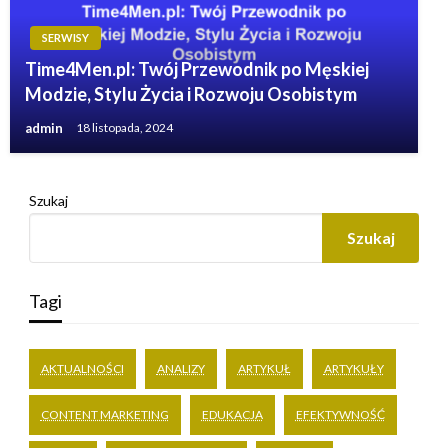
SERWISY
Time4Men.pl: Twój Przewodnik po Męskiej
Modzie, Stylu Życia i Rozwoju Osobistym
admin
18 listopada, 2024
Szukaj
Szukaj
Tagi
AKTUALNOŚCI
ANALIZY
ARTYKUŁ
ARTYKUŁY
CONTENT MARKETING
EDUKACJA
EFEKTYWNOŚĆ