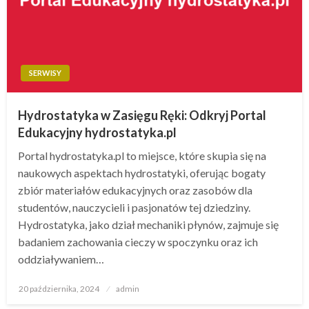
SERWISY
Hydrostatyka w Zasięgu Ręki: Odkryj Portal
Edukacyjny hydrostatyka.pl
Portal hydrostatyka.pl to miejsce, które skupia się na
naukowych aspektach hydrostatyki, oferując bogaty
zbiór materiałów edukacyjnych oraz zasobów dla
studentów, nauczycieli i pasjonatów tej dziedziny.
Hydrostatyka, jako dział mechaniki płynów, zajmuje się
badaniem zachowania cieczy w spoczynku oraz ich
oddziaływaniem…
Opublikowane
20 października, 2024
admin
w