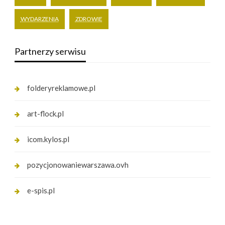
WYDARZENIA
ZDROWIE
Partnerzy serwisu
folderyreklamowe.pl
art-flock.pl
icom.kylos.pl
pozycjonowaniewarszawa.ovh
e-spis.pl