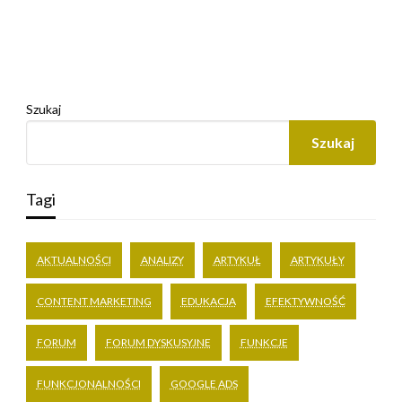
Szukaj
Szukaj
Tagi
AKTUALNOŚCI
ANALIZY
ARTYKUŁ
ARTYKUŁY
CONTENT MARKETING
EDUKACJA
EFEKTYWNOŚĆ
FORUM
FORUM DYSKUSYJNE
FUNKCJE
FUNKCJONALNOŚCI
GOOGLE ADS