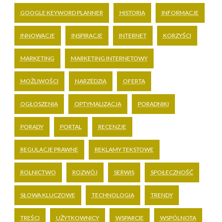
GOOGLE KEYWORD PLANNER
HISTORIA
INFORMACJE
INNOWACJE
INSPIRACJE
INTERNET
KORZYŚCI
MARKETING
MARKETING INTERNETOWY
MOŻLIWOŚCI
NARZĘDZIA
OFERTA
OGŁOSZENIA
OPTYMALIZACJA
PORADNIKI
PORADY
PORTAL
RECENZJE
REGULACJE PRAWNE
REKLAMY TEKSTOWE
ROLNICTWO
ROZWÓJ
SERWIS
SPOŁECZNOŚĆ
SŁOWA KLUCZOWE
TECHNOLOGIA
TRENDY
TREŚCI
UŻYTKOWNICY
WSPARCIE
WSPÓLNOTA