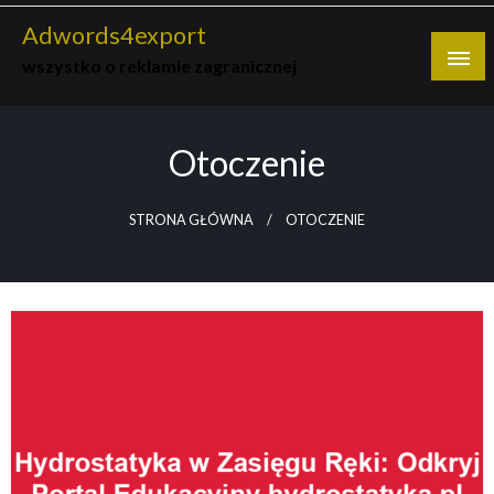
Skip
Adwords4export
to
wszystko o reklamie zagranicznej
content
Otoczenie
STRONA GŁÓWNA
OTOCZENIE