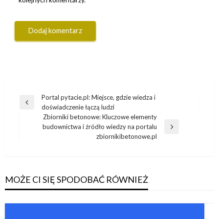
Nawigacja
Portal pytacie.pl: Miejsce, gdzie wiedza i
Poprzedni
doświadczenie łączą ludzi
wpisu
wpis
Zbiorniki betonowe: Kluczowe elementy
budownictwa i źródło wiedzy na portalu
Następny
zbiornikibetonowe.pl
wpis
MOŻE CI SIĘ SPODOBAĆ RÓWNIEŻ