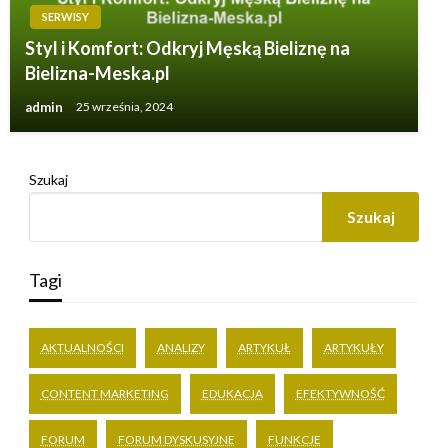
SERWISY
Styl i Komfort: Odkryj Męską Bieliznę na
Bielizna-Meska.pl
admin
25 września, 2024
Szukaj
Szukaj
Tagi
AKTUALNOŚCI
ANALIZY
ARTYKUŁ
ARTYKUŁY
CONTENT MARKETING
EDUKACJA
EFEKTYWNOŚĆ
FORUM
FORUM DYSKUSYJNE
FUNKCJE