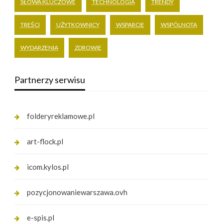
SŁOWA KLUCZOWE
TECHNOLOGIA
TRENDY
TREŚCI
UŻYTKOWNICY
WSPARCIE
WSPÓLNOTA
WYDARZENIA
ZDROWIE
Partnerzy serwisu
folderyreklamowe.pl
art-flock.pl
icom.kylos.pl
pozycjonowaniewarszawa.ovh
e-spis.pl