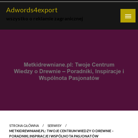
Skip
Adwords4export
to
wszystko o reklamie zagranicznej
content
STRONA GŁÓWNA
SERWISY
METKIDREWNIANE.PL: TWOJE CENTRUM WIEDZY O DREWNIE –
PORADNIKI, INSPIRACJE I WSPÓLNOTA PASJONATÓW