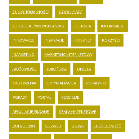
FUNKCJONALNOŚCI
GOOGLE ADS
GOOGLE KEYWORD PLANNER
HISTORIA
INFORMACJE
INNOWACJE
INSPIRACJE
INTERNET
KORZYŚCI
MARKETING
MARKETING INTERNETOWY
MOŻLIWOŚCI
NARZĘDZIA
OFERTA
OGŁOSZENIA
OPTYMALIZACJA
PORADNIKI
PORADY
PORTAL
RECENZJE
REGULACJE PRAWNE
REKLAMY TEKSTOWE
ROLNICTWO
ROZWÓJ
SERWIS
SPOŁECZNOŚĆ