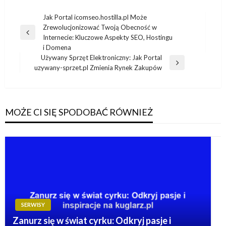
Nawigacja
Jak Portal icomseo.hostilla.pl Może
Zrewolucjonizować Twoją Obecność w
wpisu
Poprzedni
Internecie: Kluczowe Aspekty SEO, Hostingu
wpis
i Domena
Używany Sprzęt Elektroniczny: Jak Portal
Następny
uzywany-sprzet.pl Zmienia Rynek Zakupów
wpis
MOŻE CI SIĘ SPODOBAĆ RÓWNIEŻ
SERWISY
Zanurz się w świat cyrku: Odkryj pasje i