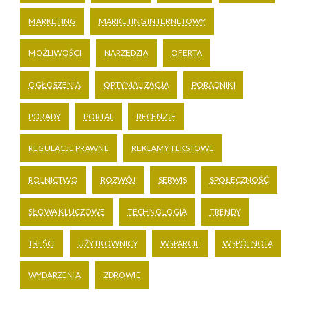
MARKETING
MARKETING INTERNETOWY
MOŻLIWOŚCI
NARZĘDZIA
OFERTA
OGŁOSZENIA
OPTYMALIZACJA
PORADNIKI
PORADY
PORTAL
RECENZJE
REGULACJE PRAWNE
REKLAMY TEKSTOWE
ROLNICTWO
ROZWÓJ
SERWIS
SPOŁECZNOŚĆ
SŁOWA KLUCZOWE
TECHNOLOGIA
TRENDY
TREŚCI
UŻYTKOWNICY
WSPARCIE
WSPÓLNOTA
WYDARZENIA
ZDROWIE