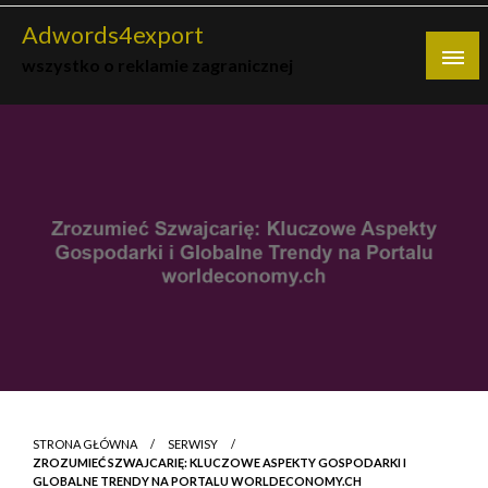
Skip
Adwords4export
to
wszystko o reklamie zagranicznej
content
STRONA GŁÓWNA
SERWISY
ZROZUMIEĆ SZWAJCARIĘ: KLUCZOWE ASPEKTY GOSPODARKI I
GLOBALNE TRENDY NA PORTALU WORLDECONOMY.CH