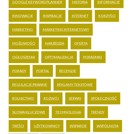
GOOGLE KEYWORD PLANNER
HISTORIA
INFORMACJE
INNOWACJE
INSPIRACJE
INTERNET
KORZYŚCI
MARKETING
MARKETING INTERNETOWY
MOŻLIWOŚCI
NARZĘDZIA
OFERTA
OGŁOSZENIA
OPTYMALIZACJA
PORADNIKI
PORADY
PORTAL
RECENZJE
REGULACJE PRAWNE
REKLAMY TEKSTOWE
ROLNICTWO
ROZWÓJ
SERWIS
SPOŁECZNOŚĆ
SŁOWA KLUCZOWE
TECHNOLOGIA
TRENDY
TREŚCI
UŻYTKOWNICY
WSPARCIE
WSPÓLNOTA