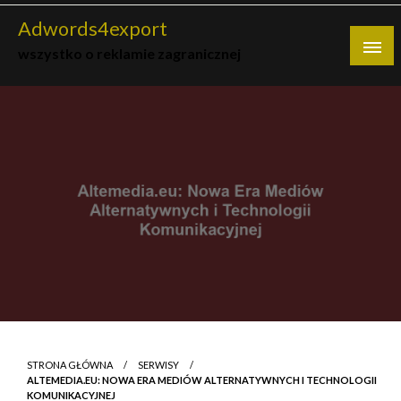
Skip
Adwords4export
to
wszystko o reklamie zagranicznej
content
STRONA GŁÓWNA
SERWISY
ALTEMEDIA.EU: NOWA ERA MEDIÓW ALTERNATYWNYCH I TECHNOLOGII
KOMUNIKACYJNEJ