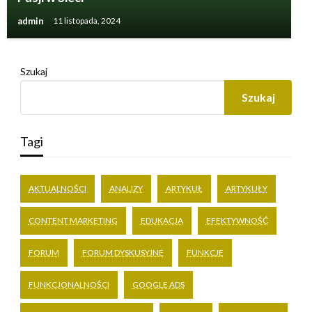
admin
11 listopada, 2024
Szukaj
Szukaj
Tagi
AKTUALNOŚCI
ANALIZY
ARTYKUŁ
ARTYKUŁY
CONTENT MARKETING
EDUKACJA
EFEKTYWNOŚĆ
FORUM
FORUM DYSKUSYJNE
FUNKCJE
FUNKCJONALNOŚCI
GOOGLE ADS