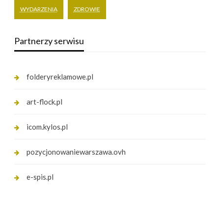
WYDARZENIA
ZDROWIE
Partnerzy serwisu
folderyreklamowe.pl
art-flock.pl
icom.kylos.pl
pozycjonowaniewarszawa.ovh
e-spis.pl