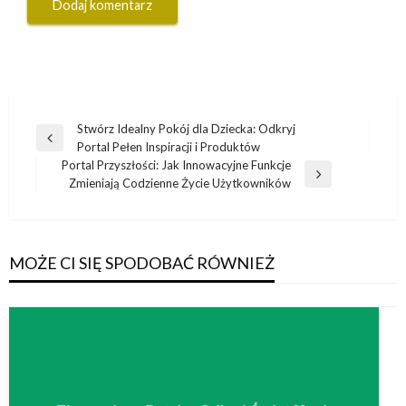
Nawigacja
Stwórz Idealny Pokój dla Dziecka: Odkryj
Poprzedni
Portal Pełen Inspiracji i Produktów
wpisu
wpis
Portal Przyszłości: Jak Innowacyjne Funkcje
Następny
Zmieniają Codzienne Życie Użytkowników
wpis
MOŻE CI SIĘ SPODOBAĆ RÓWNIEŻ