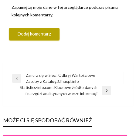
Zapamiętaj moje dane w tej przeglądarce podczas pisania
kolejnych komentarzy.
Nawigacja
Zanurz się w Sieci: Odkryj Wartościowe
Poprzedni
Zasoby z Katalog3.linuxpl.info
wpisu
wpis
Statistics-info.com: Kluczowe źródło danych
Następny
i narzędzi analitycznych w erze informacji
wpis
MOŻE CI SIĘ SPODOBAĆ RÓWNIEŻ