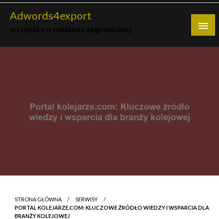
Skip
Adwords4export
to
wszystko o reklamie zagranicznej
content
STRONA GŁÓWNA
SERWISY
PORTAL KOLEJARZE.COM: KLUCZOWE ŹRÓDŁO WIEDZY I WSPARCIA DLA
BRANŻY KOLEJOWEJ