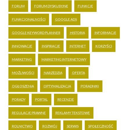
FORUM
FORUM DYSKUSYJNE
FUNKCJE
FUNKCJONALNOŚCI
GOOGLE ADS
GOOGLE KEYWORD PLANNER
HISTORIA
INFORMACJE
INNOWACJE
INSPIRACJE
INTERNET
KORZYŚCI
MARKETING
MARKETING INTERNETOWY
MOŻLIWOŚCI
NARZĘDZIA
OFERTA
OGŁOSZENIA
OPTYMALIZACJA
PORADNIKI
PORADY
PORTAL
RECENZJE
REGULACJE PRAWNE
REKLAMY TEKSTOWE
ROLNICTWO
ROZWÓJ
SERWIS
SPOŁECZNOŚĆ