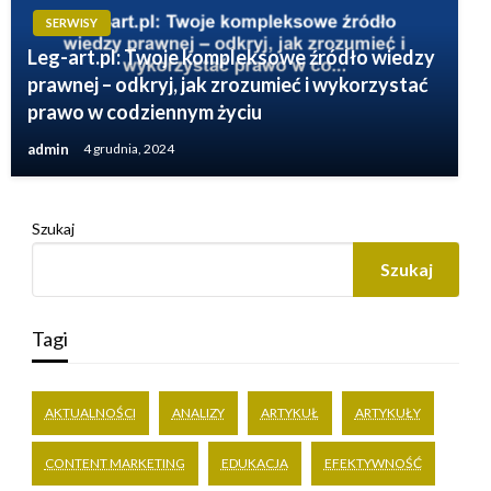
SERWISY
Leg-art.pl: Twoje kompleksowe źródło wiedzy
prawnej – odkryj, jak zrozumieć i wykorzystać
prawo w codziennym życiu
admin
4 grudnia, 2024
Szukaj
Szukaj
Tagi
AKTUALNOŚCI
ANALIZY
ARTYKUŁ
ARTYKUŁY
CONTENT MARKETING
EDUKACJA
EFEKTYWNOŚĆ