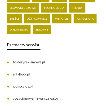
SŁOWA KLUCZOWE
TECHNOLOGIA
TRENDY
TREŚCI
UŻYTKOWNICY
WSPARCIE
WSPÓLNOTA
WYDARZENIA
ZDROWIE
Partnerzy serwisu
folderyreklamowe.pl
art-flock.pl
icom.kylos.pl
pozycjonowaniewarszawa.ovh