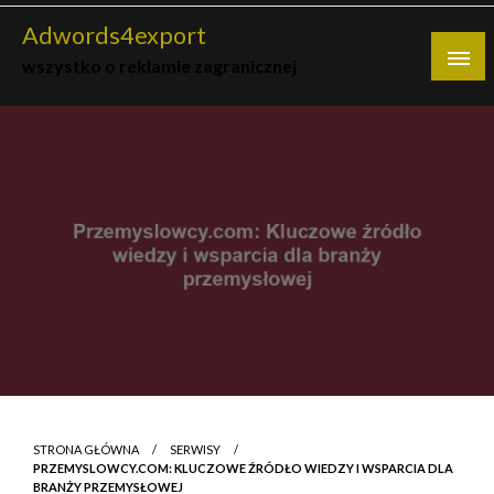
Skip
Adwords4export
to
wszystko o reklamie zagranicznej
content
STRONA GŁÓWNA
SERWISY
PRZEMYSLOWCY.COM: KLUCZOWE ŹRÓDŁO WIEDZY I WSPARCIA DLA
BRANŻY PRZEMYSŁOWEJ