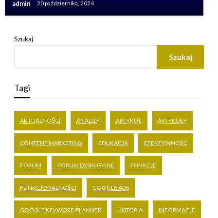
admin
20 października, 2024
Szukaj
Szukaj
Tagi
AKTUALNOŚCI
ANALIZY
ARTYKUŁ
ARTYKUŁY
CONTENT MARKETING
EDUKACJA
EFEKTYWNOŚĆ
FORUM
FORUM DYSKUSYJNE
FUNKCJE
FUNKCJONALNOŚCI
GOOGLE ADS
GOOGLE KEYWORD PLANNER
HISTORIA
INFORMACJE