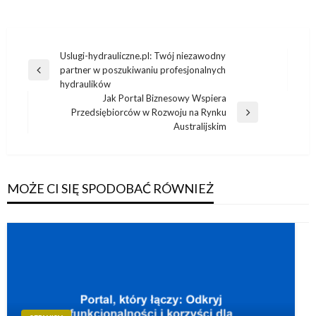
Nawigacja
Uslugi-hydrauliczne.pl: Twój niezawodny
partner w poszukiwaniu profesjonalnych
wpisu
Poprzedni
hydraulików
wpis
Jak Portal Biznesowy Wspiera
Przedsiębiorców w Rozwoju na Rynku
Następny
Australijskim
wpis
MOŻE CI SIĘ SPODOBAĆ RÓWNIEŻ