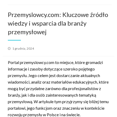
Przemyslowcy.com: Kluczowe źródło
wiedzy i wsparcia dla branży
przemysłowej
Opublikowane
1 grudnia, 2024
w
Portal przemyslowcy.com to miejsce, które gromadzi
informacje i zasoby dotyczące szeroko pojętego
przemysłu. Jego celem jest dostarczanie aktualnych
wiadomości, analiz oraz materiałów edukacyjnych, które
mogą być przydatne zarówno dla profesjonalistów z
branży, jak i dla osób zainteresowanych tematyką
przemysłową. W artykule tym przyjrzymy się bliżej temu
portalowi, jego funkcjom oraz znaczeniu w kontekście
rozwoju przemysłu w Polsce i na świecie.