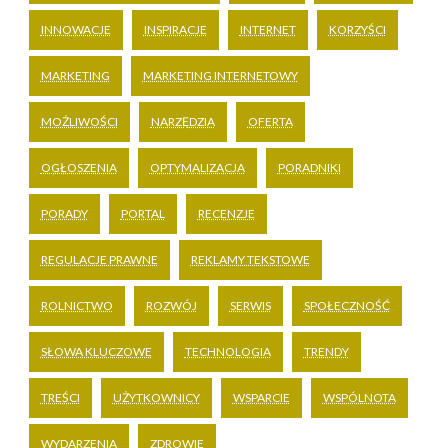
INNOWACJE
INSPIRACJE
INTERNET
KORZYŚCI
MARKETING
MARKETING INTERNETOWY
MOŻLIWOŚCI
NARZĘDZIA
OFERTA
OGŁOSZENIA
OPTYMALIZACJA
PORADNIKI
PORADY
PORTAL
RECENZJE
REGULACJE PRAWNE
REKLAMY TEKSTOWE
ROLNICTWO
ROZWÓJ
SERWIS
SPOŁECZNOŚĆ
SŁOWA KLUCZOWE
TECHNOLOGIA
TRENDY
TREŚCI
UŻYTKOWNICY
WSPARCIE
WSPÓLNOTA
WYDARZENIA
ZDROWIE