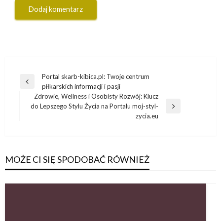
Nawigacja
Portal skarb-kibica.pl: Twoje centrum
Poprzedni
piłkarskich informacji i pasji
wpisu
wpis
Zdrowie, Wellness i Osobisty Rozwój: Klucz
do Lepszego Stylu Życia na Portalu moj-styl-
Następny
zycia.eu
wpis
MOŻE CI SIĘ SPODOBAĆ RÓWNIEŻ