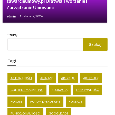
zawarcieumowy.pl Ułatwia Tworzenie i
Zarządzanie Umowami
admin
1 listopada, 2024
Szukaj
Szukaj
Tagi
AKTUALNOŚCI
ANALIZY
ARTYKUŁ
ARTYKUŁY
CONTENT MARKETING
EDUKACJA
EFEKTYWNOŚĆ
FORUM
FORUM DYSKUSYJNE
FUNKCJE
FUNKCJONALNOŚCI
GOOGLE ADS