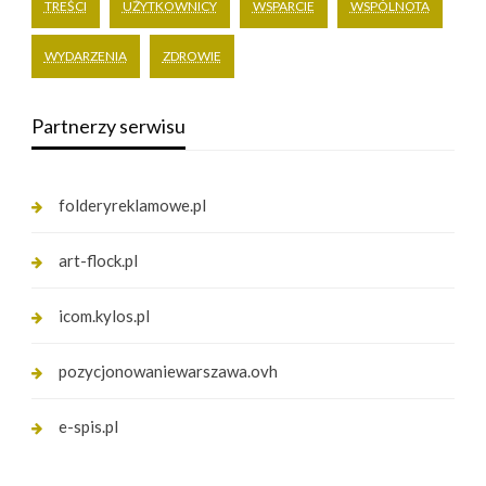
TREŚCI
UŻYTKOWNICY
WSPARCIE
WSPÓLNOTA
WYDARZENIA
ZDROWIE
Partnerzy serwisu
folderyreklamowe.pl
art-flock.pl
icom.kylos.pl
pozycjonowaniewarszawa.ovh
e-spis.pl