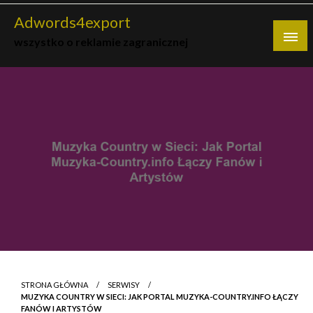
Skip
Adwords4export
to
wszystko o reklamie zagranicznej
content
STRONA GŁÓWNA
SERWISY
MUZYKA COUNTRY W SIECI: JAK PORTAL MUZYKA-COUNTRY.INFO ŁĄCZY
FANÓW I ARTYSTÓW