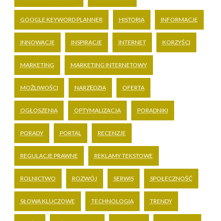
GOOGLE KEYWORD PLANNER
HISTORIA
INFORMACJE
INNOWACJE
INSPIRACJE
INTERNET
KORZYŚCI
MARKETING
MARKETING INTERNETOWY
MOŻLIWOŚCI
NARZĘDZIA
OFERTA
OGŁOSZENIA
OPTYMALIZACJA
PORADNIKI
PORADY
PORTAL
RECENZJE
REGULACJE PRAWNE
REKLAMY TEKSTOWE
ROLNICTWO
ROZWÓJ
SERWIS
SPOŁECZNOŚĆ
SŁOWA KLUCZOWE
TECHNOLOGIA
TRENDY