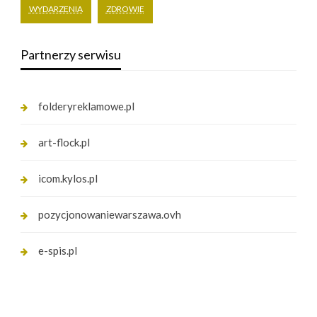
WYDARZENIA
ZDROWIE
Partnerzy serwisu
folderyreklamowe.pl
art-flock.pl
icom.kylos.pl
pozycjonowaniewarszawa.ovh
e-spis.pl