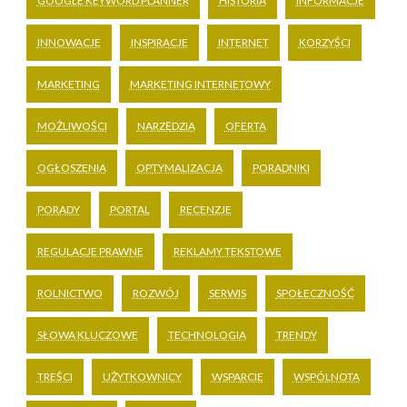
GOOGLE KEYWORD PLANNER
HISTORIA
INFORMACJE
INNOWACJE
INSPIRACJE
INTERNET
KORZYŚCI
MARKETING
MARKETING INTERNETOWY
MOŻLIWOŚCI
NARZĘDZIA
OFERTA
OGŁOSZENIA
OPTYMALIZACJA
PORADNIKI
PORADY
PORTAL
RECENZJE
REGULACJE PRAWNE
REKLAMY TEKSTOWE
ROLNICTWO
ROZWÓJ
SERWIS
SPOŁECZNOŚĆ
SŁOWA KLUCZOWE
TECHNOLOGIA
TRENDY
TREŚCI
UŻYTKOWNICY
WSPARCIE
WSPÓLNOTA