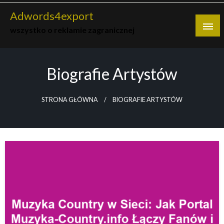
Skip
Adwords4export
to
wszystko o reklamie zagranicznej
content
Biografie Artystów
STRONA GŁÓWNA
BIOGRAFIE ARTYSTÓW