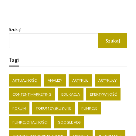
Szukaj
Szukaj
Tagi
AKTUALNOŚCI
ANALIZY
ARTYKUŁ
ARTYKUŁY
CONTENT MARKETING
EDUKACJA
EFEKTYWNOŚĆ
FORUM
FORUM DYSKUSYJNE
FUNKCJE
FUNKCJONALNOŚCI
GOOGLE ADS