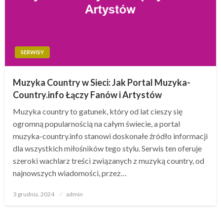
SERWISY
Muzyka Country w Sieci: Jak Portal Muzyka-
Country.info Łączy Fanów i Artystów
Muzyka country to gatunek, który od lat cieszy się
ogromną popularnością na całym świecie, a portal
muzyka-country.info stanowi doskonałe źródło informacji
dla wszystkich miłośników tego stylu. Serwis ten oferuje
szeroki wachlarz treści związanych z muzyką country, od
najnowszych wiadomości, przez…
Opublikowane
3 grudnia, 2024
admin
w