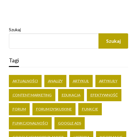
Szukaj
Szukaj
Tagi
AKTUALNOŚCI
ANALIZY
ARTYKUŁ
ARTYKUŁY
CONTENT MARKETING
EDUKACJA
EFEKTYWNOŚĆ
FORUM
FORUM DYSKUSYJNE
FUNKCJE
FUNKCJONALNOŚCI
GOOGLE ADS