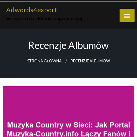
Skip
Adwords4export
to
wszystko o reklamie zagranicznej
content
Recenzje Albumów
STRONA GŁÓWNA
RECENZJE ALBUMÓW