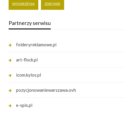
WYDARZENIA
ZDROWIE
Partnerzy serwisu
folderyreklamowe.pl
art-flock.pl
icom.kylos.pl
pozycjonowaniewarszawa.ovh
e-spis.pl