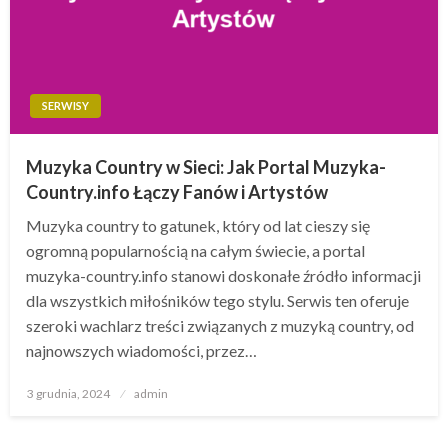
SERWISY
Muzyka Country w Sieci: Jak Portal Muzyka-
Country.info Łączy Fanów i Artystów
Muzyka country to gatunek, który od lat cieszy się
ogromną popularnością na całym świecie, a portal
muzyka-country.info stanowi doskonałe źródło informacji
dla wszystkich miłośników tego stylu. Serwis ten oferuje
szeroki wachlarz treści związanych z muzyką country, od
najnowszych wiadomości, przez…
Opublikowane
3 grudnia, 2024
admin
w