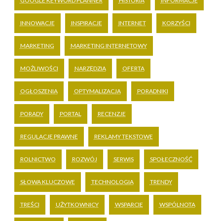
GOOGLE KEYWORD PLANNER
HISTORIA
INFORMACJE
INNOWACJE
INSPIRACJE
INTERNET
KORZYŚCI
MARKETING
MARKETING INTERNETOWY
MOŻLIWOŚCI
NARZĘDZIA
OFERTA
OGŁOSZENIA
OPTYMALIZACJA
PORADNIKI
PORADY
PORTAL
RECENZJE
REGULACJE PRAWNE
REKLAMY TEKSTOWE
ROLNICTWO
ROZWÓJ
SERWIS
SPOŁECZNOŚĆ
SŁOWA KLUCZOWE
TECHNOLOGIA
TRENDY
TREŚCI
UŻYTKOWNICY
WSPARCIE
WSPÓLNOTA