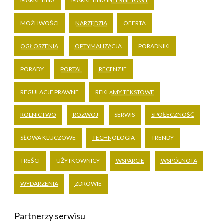
MARKETING
MARKETING INTERNETOWY
MOŻLIWOŚCI
NARZĘDZIA
OFERTA
OGŁOSZENIA
OPTYMALIZACJA
PORADNIKI
PORADY
PORTAL
RECENZJE
REGULACJE PRAWNE
REKLAMY TEKSTOWE
ROLNICTWO
ROZWÓJ
SERWIS
SPOŁECZNOŚĆ
SŁOWA KLUCZOWE
TECHNOLOGIA
TRENDY
TREŚCI
UŻYTKOWNICY
WSPARCIE
WSPÓLNOTA
WYDARZENIA
ZDROWIE
Partnerzy serwisu