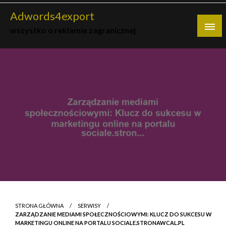
Skip
Adwords4export
to
wszystko o reklamie zagranicznej
content
STRONA GŁÓWNA
SERWISY
ZARZĄDZANIE MEDIAMI SPOŁECZNOŚCIOWYMI: KLUCZ DO SUKCESU W
MARKETINGU ONLINE NA PORTALU SOCIALE.STRONAWCAL.PL