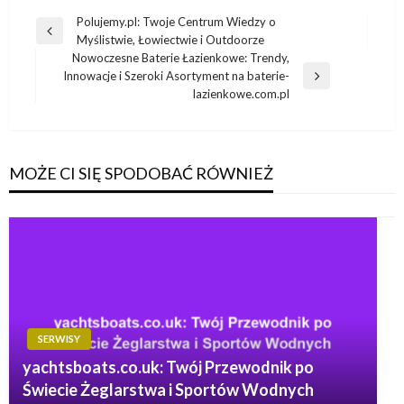
Nawigacja
Polujemy.pl: Twoje Centrum Wiedzy o
Poprzedni
Myślistwie, Łowiectwie i Outdoorze
wpisu
wpis
Nowoczesne Baterie Łazienkowe: Trendy,
Innowacje i Szeroki Asortyment na baterie-
Następny
lazienkowe.com.pl
wpis
MOŻE CI SIĘ SPODOBAĆ RÓWNIEŻ
SERWISY
yachtsboats.co.uk: Twój Przewodnik po
Świecie Żeglarstwa i Sportów Wodnych