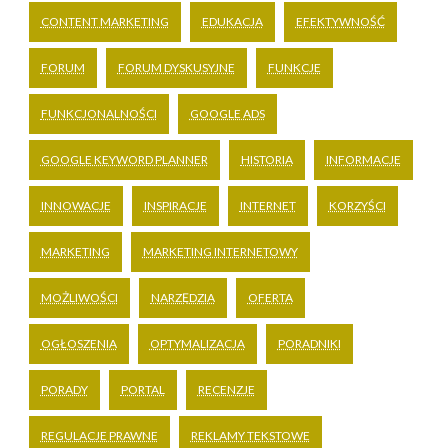
CONTENT MARKETING
EDUKACJA
EFEKTYWNOŚĆ
FORUM
FORUM DYSKUSYJNE
FUNKCJE
FUNKCJONALNOŚCI
GOOGLE ADS
GOOGLE KEYWORD PLANNER
HISTORIA
INFORMACJE
INNOWACJE
INSPIRACJE
INTERNET
KORZYŚCI
MARKETING
MARKETING INTERNETOWY
MOŻLIWOŚCI
NARZĘDZIA
OFERTA
OGŁOSZENIA
OPTYMALIZACJA
PORADNIKI
PORADY
PORTAL
RECENZJE
REGULACJE PRAWNE
REKLAMY TEKSTOWE