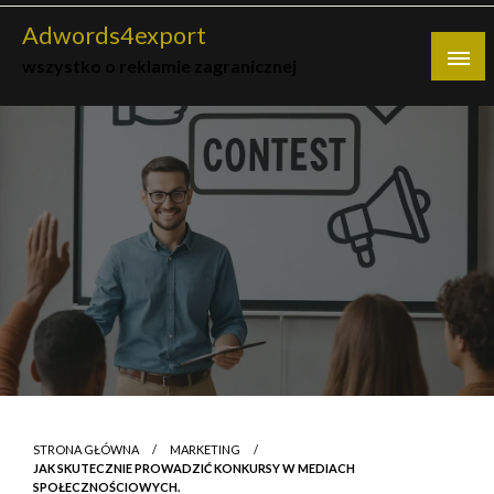
Skip
Adwords4export
to
wszystko o reklamie zagranicznej
content
STRONA GŁÓWNA
MARKETING
JAK SKUTECZNIE PROWADZIĆ KONKURSY W MEDIACH
SPOŁECZNOŚCIOWYCH.