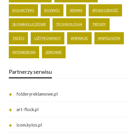
ROLNICTWO
ROZWÓJ
SERWIS
SPOŁECZNOŚĆ
SŁOWA KLUCZOWE
TECHNOLOGIA
TRENDY
TREŚCI
UŻYTKOWNICY
WSPARCIE
WSPÓLNOTA
WYDARZENIA
ZDROWIE
Partnerzy serwisu
folderyreklamowe.pl
art-flock.pl
icom.kylos.pl