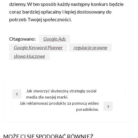
dzienny. W ten sposób każdy następny konkurs będzie
coraz bardziej opłacalny i lepiej dostosowany do
potrzeb Twojej społeczności.
Otagowano:
Google Ads
Google Keyword Planner
regulacje prawne
słowa kluczowe
Nawigacja
Jak stworzyć skuteczną strategię social
Poprzedni
media dla swojej marki.
wpisu
wpis
Jak reklamować produkty za pomocą wideo
Następny
poradników.
wpis
MOŻE CI SIĘ SPODOBAĆ RÓWNIEŻ