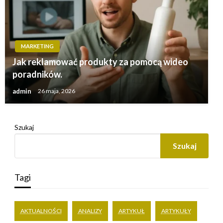
MARKETING
Jak reklamować produkty za pomocą wideo
poradników.
admin
26 maja, 2026
Szukaj
Szukaj
Tagi
AKTUALNOŚCI
ANALIZY
ARTYKUŁ
ARTYKUŁY