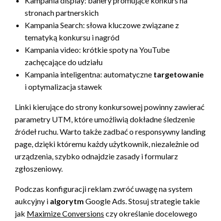
Kampania display: banery promujące konkurs na
stronach partnerskich
Kampania Search: słowa kluczowe związane z
tematyką konkursu i nagród
Kampania video: krótkie spoty na YouTube
zachęcające do udziału
Kampania inteligentna: automatyczne
targetowanie
i optymalizacja stawek
Linki kierujące do strony konkursowej powinny zawierać
parametry UTM, które umożliwią dokładne śledzenie
źródeł ruchu. Warto także zadbać o responsywny landing
page, dzięki któremu każdy użytkownik, niezależnie od
urządzenia, szybko odnajdzie zasady i formularz
zgłoszeniowy.
Podczas konfiguracji reklam zwróć uwagę na system
aukcyjny i
algorytm
Google Ads. Stosuj strategie takie
jak
Maximize Conversions
czy określanie docelowego