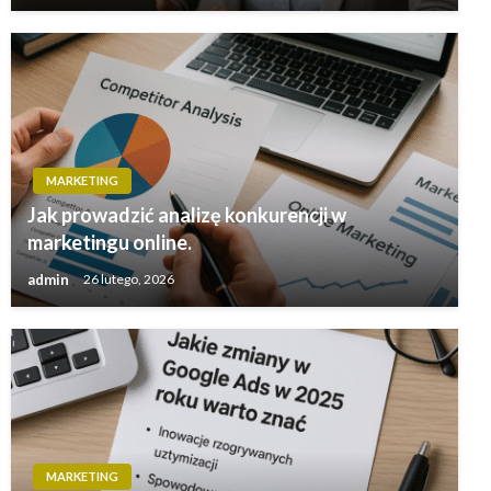
MARKETING
Jak prowadzić analizę konkurencji w
marketingu online.
admin
26 lutego, 2026
MARKETING