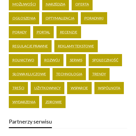
MOŻLIWOŚCI
NARZĘDZIA
OFERTA
OGŁOSZENIA
OPTYMALIZACJA
PORADNIKI
PORADY
PORTAL
RECENZJE
REGULACJE PRAWNE
REKLAMY TEKSTOWE
ROLNICTWO
ROZWÓJ
SERWIS
SPOŁECZNOŚĆ
SŁOWA KLUCZOWE
TECHNOLOGIA
TRENDY
TREŚCI
UŻYTKOWNICY
WSPARCIE
WSPÓLNOTA
WYDARZENIA
ZDROWIE
Partnerzy serwisu