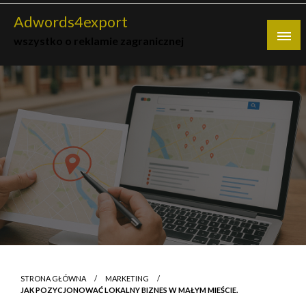
Skip
Adwords4export
to
wszystko o reklamie zagranicznej
content
STRONA GŁÓWNA
MARKETING
JAK POZYCJONOWAĆ LOKALNY BIZNES W MAŁYM MIEŚCIE.