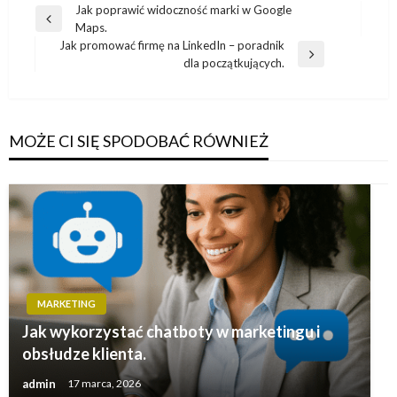
Nawigacja
Jak poprawić widoczność marki w Google
Poprzedni
Maps.
wpisu
wpis
Jak promować firmę na LinkedIn – poradnik
Następny
dla początkujących.
wpis
MOŻE CI SIĘ SPODOBAĆ RÓWNIEŻ
MARKETING
Jak wykorzystać chatboty w marketingu i
obsłudze klienta.
admin
17 marca, 2026