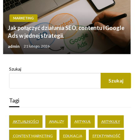
MARKETING
Jak połączyć działania SEO, contentu i Google
Ads w jednej strategii.
admin
21 lutego, 2026
Szukaj
Szukaj
Tagi
AKTUALNOŚCI
ANALIZY
ARTYKUŁ
ARTYKUŁY
CONTENT MARKETING
EDUKACJA
EFEKTYWNOŚĆ