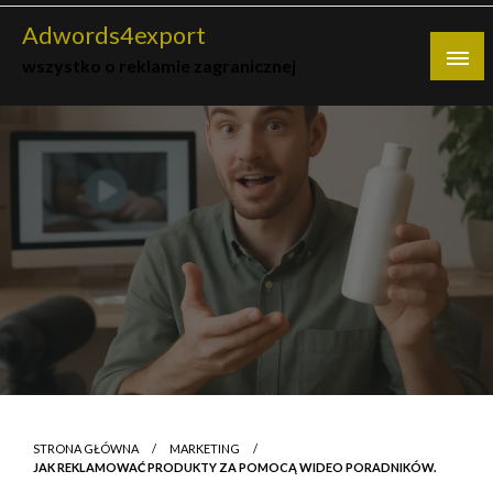
Skip
Adwords4export
to
wszystko o reklamie zagranicznej
content
STRONA GŁÓWNA
MARKETING
JAK REKLAMOWAĆ PRODUKTY ZA POMOCĄ WIDEO PORADNIKÓW.