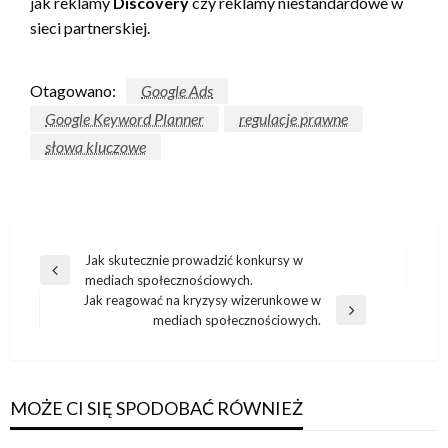
jak reklamy
Discovery
czy reklamy niestandardowe w
sieci partnerskiej.
Otagowano:
Google Ads
Google Keyword Planner
regulacje prawne
słowa kluczowe
Nawigacja
Jak skutecznie prowadzić konkursy w
Poprzedni
mediach społecznościowych.
wpisu
wpis
Jak reagować na kryzysy wizerunkowe w
Następny
mediach społecznościowych.
wpis
MOŻE CI SIĘ SPODOBAĆ RÓWNIEŻ