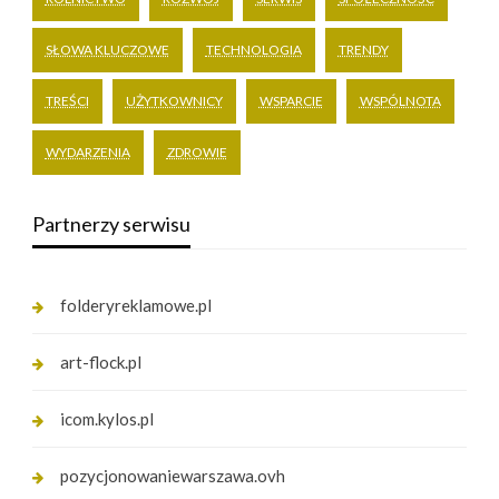
SŁOWA KLUCZOWE
TECHNOLOGIA
TRENDY
TREŚCI
UŻYTKOWNICY
WSPARCIE
WSPÓLNOTA
WYDARZENIA
ZDROWIE
Partnerzy serwisu
folderyreklamowe.pl
art-flock.pl
icom.kylos.pl
pozycjonowaniewarszawa.ovh