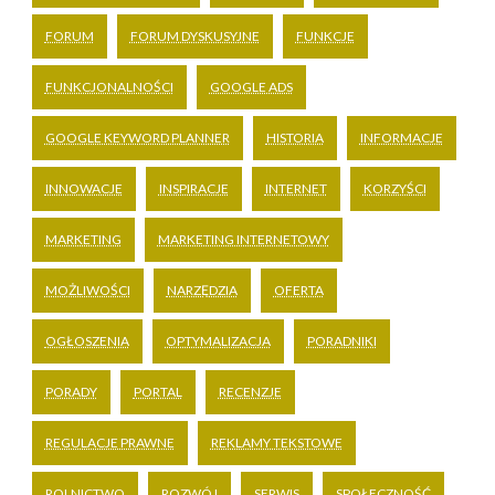
FORUM
FORUM DYSKUSYJNE
FUNKCJE
FUNKCJONALNOŚCI
GOOGLE ADS
GOOGLE KEYWORD PLANNER
HISTORIA
INFORMACJE
INNOWACJE
INSPIRACJE
INTERNET
KORZYŚCI
MARKETING
MARKETING INTERNETOWY
MOŻLIWOŚCI
NARZĘDZIA
OFERTA
OGŁOSZENIA
OPTYMALIZACJA
PORADNIKI
PORADY
PORTAL
RECENZJE
REGULACJE PRAWNE
REKLAMY TEKSTOWE
ROLNICTWO
ROZWÓJ
SERWIS
SPOŁECZNOŚĆ