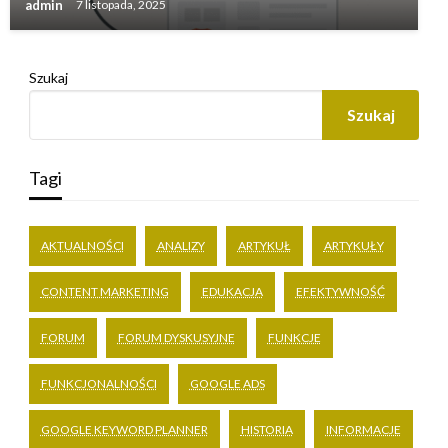
admin
7 listopada, 2025
Szukaj
Szukaj
Tagi
AKTUALNOŚCI
ANALIZY
ARTYKUŁ
ARTYKUŁY
CONTENT MARKETING
EDUKACJA
EFEKTYWNOŚĆ
FORUM
FORUM DYSKUSYJNE
FUNKCJE
FUNKCJONALNOŚCI
GOOGLE ADS
GOOGLE KEYWORD PLANNER
HISTORIA
INFORMACJE