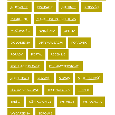
INNOWACJE
INSPIRACJE
INTERNET
KORZYŚCI
MARKETING
MARKETING INTERNETOWY
MOŻLIWOŚCI
NARZĘDZIA
OFERTA
OGŁOSZENIA
OPTYMALIZACJA
PORADNIKI
PORADY
PORTAL
RECENZJE
REGULACJE PRAWNE
REKLAMY TEKSTOWE
ROLNICTWO
ROZWÓJ
SERWIS
SPOŁECZNOŚĆ
SŁOWA KLUCZOWE
TECHNOLOGIA
TRENDY
TREŚCI
UŻYTKOWNICY
WSPARCIE
WSPÓLNOTA
WYDARZENIA
ZDROWIE