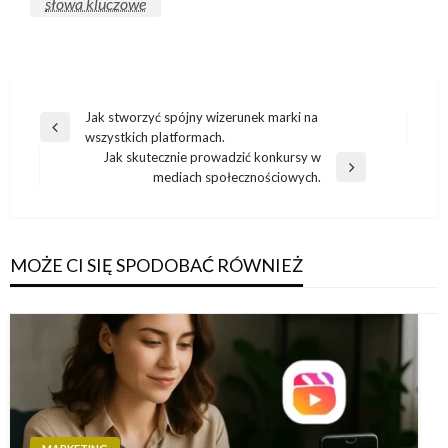
słowa kluczowe
Nawigacja
Jak stworzyć spójny wizerunek marki na
Poprzedni
wszystkich platformach.
wpisu
wpis
Jak skutecznie prowadzić konkursy w
Następny
mediach społecznościowych.
wpis
MOŻE CI SIĘ SPODOBAĆ RÓWNIEŻ