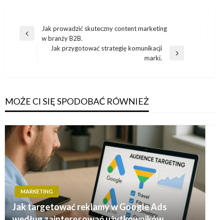
Nawigacja
Jak prowadzić skuteczny content marketing
Poprzedni
w branży B2B.
wpisu
wpis
Jak przygotować strategię komunikacji
Następny
marki.
wpis
MOŻE CI SIĘ SPODOBAĆ RÓWNIEŻ
MARKETING
Jak targetować reklamy w Google Ads
według zainteresowań użytkowników.