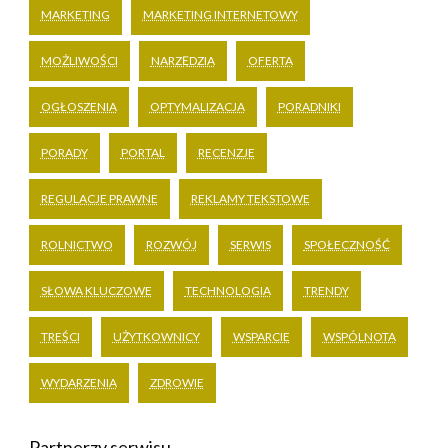
MARKETING
MARKETING INTERNETOWY
MOŻLIWOŚCI
NARZĘDZIA
OFERTA
OGŁOSZENIA
OPTYMALIZACJA
PORADNIKI
PORADY
PORTAL
RECENZJE
REGULACJE PRAWNE
REKLAMY TEKSTOWE
ROLNICTWO
ROZWÓJ
SERWIS
SPOŁECZNOŚĆ
SŁOWA KLUCZOWE
TECHNOLOGIA
TRENDY
TREŚCI
UŻYTKOWNICY
WSPARCIE
WSPÓLNOTA
WYDARZENIA
ZDROWIE
Partnerzy serwisu