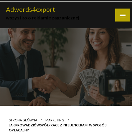
Skip
Adwords4export
to
wszystko o reklamie zagranicznej
content
STRONA GŁÓWNA
MARKETING
JAK PROWADZIĆ WSPÓŁPRACE Z INFLUENCERAMI W SPOSÓB
OPŁACALNY.