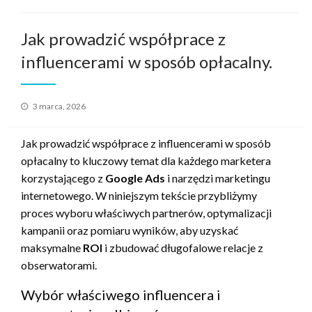
Jak prowadzić współprace z
influencerami w sposób opłacalny.
Opublikowane
3 marca, 2026
w
Jak prowadzić współprace z influencerami w sposób
opłacalny to kluczowy temat dla każdego marketera
korzystającego z
Google Ads
i narzędzi marketingu
internetowego. W niniejszym tekście przybliżymy
proces wyboru właściwych partnerów, optymalizacji
kampanii oraz pomiaru wyników, aby uzyskać
maksymalne
ROI
i zbudować długofalowe relacje z
obserwatorami.
Wybór właściwego influencera i