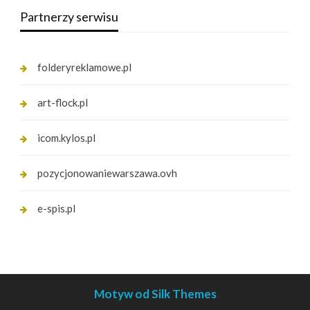
Partnerzy serwisu
folderyreklamowe.pl
art-flock.pl
icom.kylos.pl
pozycjonowaniewarszawa.ovh
e-spis.pl
Motyw od Silk Themes