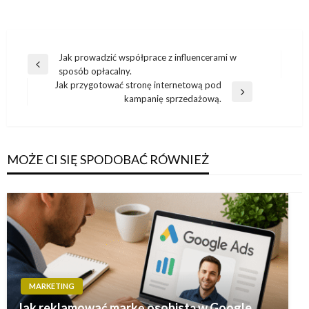
Nawigacja
Jak prowadzić współprace z influencerami w
Poprzedni
sposób opłacalny.
wpisu
wpis
Jak przygotować stronę internetową pod
Następny
kampanię sprzedażową.
wpis
MOŻE CI SIĘ SPODOBAĆ RÓWNIEŻ
MARKETING
Jak reklamować markę osobistą w Google