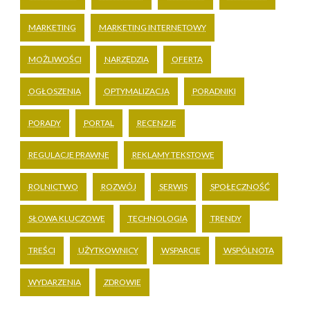
MARKETING
MARKETING INTERNETOWY
MOŻLIWOŚCI
NARZĘDZIA
OFERTA
OGŁOSZENIA
OPTYMALIZACJA
PORADNIKI
PORADY
PORTAL
RECENZJE
REGULACJE PRAWNE
REKLAMY TEKSTOWE
ROLNICTWO
ROZWÓJ
SERWIS
SPOŁECZNOŚĆ
SŁOWA KLUCZOWE
TECHNOLOGIA
TRENDY
TREŚCI
UŻYTKOWNICY
WSPARCIE
WSPÓLNOTA
WYDARZENIA
ZDROWIE