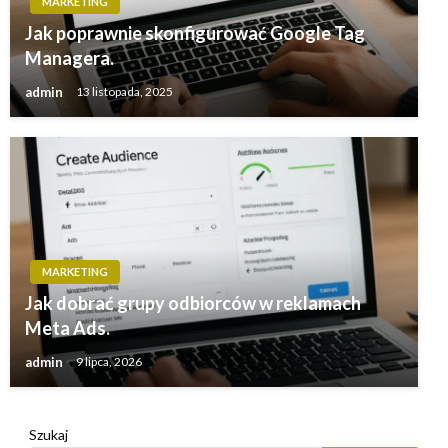
MARKETING
Jak poprawnie skonfigurować Google Tag
Managera.
admin
13 listopada, 2025
MARKETING
Jak dobrać grupy odbiorców w reklamach
Meta Ads.
admin
9 lipca, 2026
Szukaj