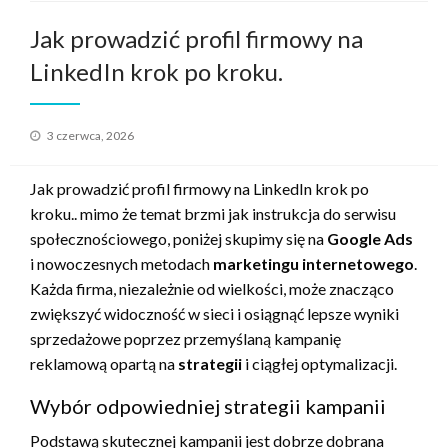
Jak prowadzić profil firmowy na
LinkedIn krok po kroku.
Opublikowane
3 czerwca, 2026
w
Jak prowadzić profil firmowy na LinkedIn krok po
kroku.. mimo że temat brzmi jak instrukcja do serwisu
społecznościowego, poniżej skupimy się na
Google Ads
i nowoczesnych metodach
marketingu internetowego
.
Każda firma, niezależnie od wielkości, może znacząco
zwiększyć widoczność w sieci i osiągnąć lepsze wyniki
sprzedażowe poprzez przemyślaną kampanię
reklamową opartą na
strategii
i ciągłej optymalizacji.
Wybór odpowiedniej strategii kampanii
Podstawą skutecznej kampanii jest dobrze dobrana