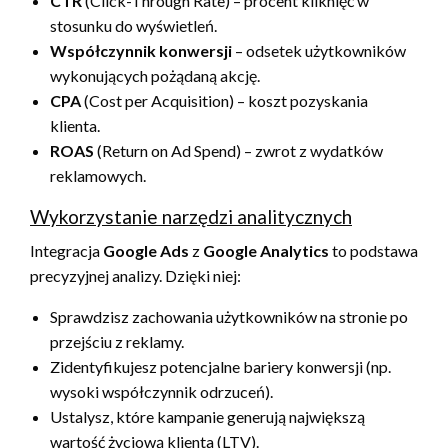
CTR
(Click-Through Rate) – procent kliknięć w
stosunku do wyświetleń.
Współczynnik konwersji
– odsetek użytkowników
wykonujących pożądaną akcję.
CPA
(Cost per Acquisition) – koszt pozyskania
klienta.
ROAS
(Return on Ad Spend) – zwrot z wydatków
reklamowych.
Wykorzystanie narzędzi analitycznych
Integracja
Google Ads
z
Google Analytics
to podstawa
precyzyjnej analizy. Dzięki niej:
Sprawdzisz zachowania użytkowników na stronie po
przejściu z reklamy.
Zidentyfikujesz potencjalne bariery konwersji (np.
wysoki współczynnik odrzuceń).
Ustalysz, które kampanie generują największą
wartość życiową klienta (LTV).