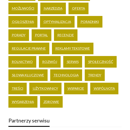
MOŻLIWOŚCI
NARZĘDZIA
OFERTA
OGŁOSZENIA
OPTYMALIZACJA
PORADNIKI
PORADY
PORTAL
RECENZJE
REGULACJE PRAWNE
REKLAMY TEKSTOWE
ROLNICTWO
ROZWÓJ
SERWIS
SPOŁECZNOŚĆ
SŁOWA KLUCZOWE
TECHNOLOGIA
TRENDY
TREŚCI
UŻYTKOWNICY
WSPARCIE
WSPÓLNOTA
WYDARZENIA
ZDROWIE
Partnerzy serwisu