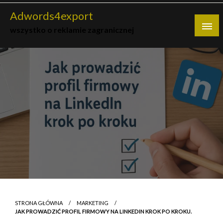
Skip
Adwords4export
to
wszystko o reklamie zagranicznej
content
STRONA GŁÓWNA
MARKETING
JAK PROWADZIĆ PROFIL FIRMOWY NA LINKEDIN KROK PO KROKU.