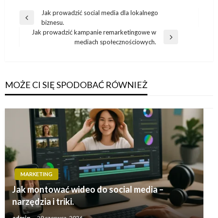
Nawigacja
Jak prowadzić social media dla lokalnego
Poprzedni
biznesu.
wpisu
wpis
Jak prowadzić kampanie remarketingowe w
Następny
mediach społecznościowych.
wpis
MOŻE CI SIĘ SPODOBAĆ RÓWNIEŻ
MARKETING
Jak montować wideo do social media –
narzędzia i triki.
admin
29 czerwca, 2026