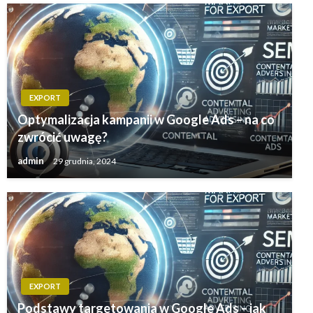
EXPORT
Optymalizacja kampanii w Google Ads – na co
zwrócić uwagę?
admin
29 grudnia, 2024
EXPORT
Podstawy targetowania w Google Ads – jak