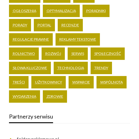
OGŁOSZENIA
OPTYMALIZACJA
PORADNIKI
PORADY
PORTAL
RECENZJE
REGULACJE PRAWNE
REKLAMY TEKSTOWE
ROLNICTWO
ROZWÓJ
SERWIS
SPOŁECZNOŚĆ
SŁOWA KLUCZOWE
TECHNOLOGIA
TRENDY
TREŚCI
UŻYTKOWNICY
WSPARCIE
WSPÓLNOTA
WYDARZENIA
ZDROWIE
Partnerzy serwisu