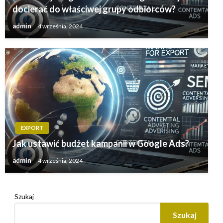
docierać do właściwej grupy odbiorców?
admin
4 września, 2024
EXPORT
Jak ustawić budżet kampanii w Google Ads?
admin
4 września, 2024
Szukaj
Szukaj