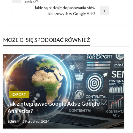
Poprzedni
unikać?
wpisu
wpis
Jakie są rodzaje dopasowania słów
Następny
kluczowych w Google Ads?
wpis
MOŻE CI SIĘ SPODOBAĆ RÓWNIEŻ
EXPORT
Jak zintegrować Google Ads z Google
Analytics?
admin
29 grudnia, 2024