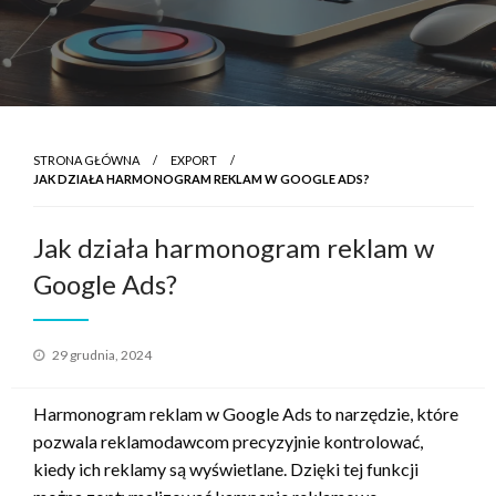
STRONA GŁÓWNA
EXPORT
JAK DZIAŁA HARMONOGRAM REKLAM W GOOGLE ADS?
Jak działa harmonogram reklam w
Google Ads?
Opublikowane
29 grudnia, 2024
w
Harmonogram reklam w Google Ads to narzędzie, które
pozwala reklamodawcom precyzyjnie kontrolować,
kiedy ich reklamy są wyświetlane. Dzięki tej funkcji