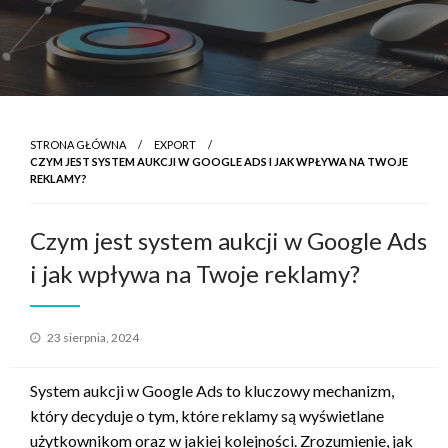
STRONA GŁÓWNA
EXPORT
CZYM JEST SYSTEM AUKCJI W GOOGLE ADS I JAK WPŁYWA NA TWOJE
REKLAMY?
Czym jest system aukcji w Google Ads
i jak wpływa na Twoje reklamy?
Opublikowane
23 sierpnia, 2024
w
System aukcji w Google Ads to kluczowy mechanizm,
który decyduje o tym, które reklamy są wyświetlane
użytkownikom oraz w jakiej kolejności. Zrozumienie, jak