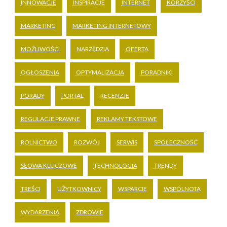
INNOWACJE
INSPIRACJE
INTERNET
KORZYŚCI
MARKETING
MARKETING INTERNETOWY
MOŻLIWOŚCI
NARZĘDZIA
OFERTA
OGŁOSZENIA
OPTYMALIZACJA
PORADNIKI
PORADY
PORTAL
RECENZJE
REGULACJE PRAWNE
REKLAMY TEKSTOWE
ROLNICTWO
ROZWÓJ
SERWIS
SPOŁECZNOŚĆ
SŁOWA KLUCZOWE
TECHNOLOGIA
TRENDY
TREŚCI
UŻYTKOWNICY
WSPARCIE
WSPÓLNOTA
WYDARZENIA
ZDROWIE