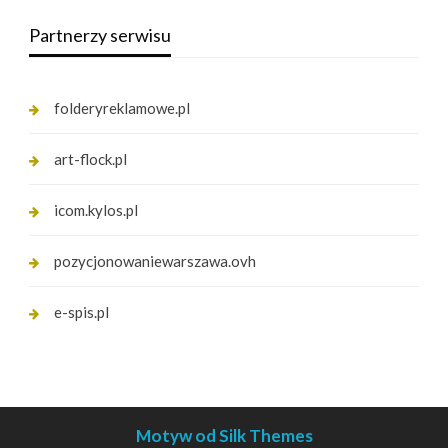
Partnerzy serwisu
folderyreklamowe.pl
art-flock.pl
icom.kylos.pl
pozycjonowaniewarszawa.ovh
e-spis.pl
Motyw od Silk Themes