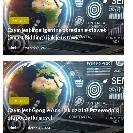
EXPORT
Czym jest inteligentne określanie stawek
(Smart Bidding) i jak je ustawić?
admin
4 września, 2024
EXPORT
Czym jest Google Ads i jak działa? Przewodnik
dla początkujących
admin
23 sierpnia, 2024