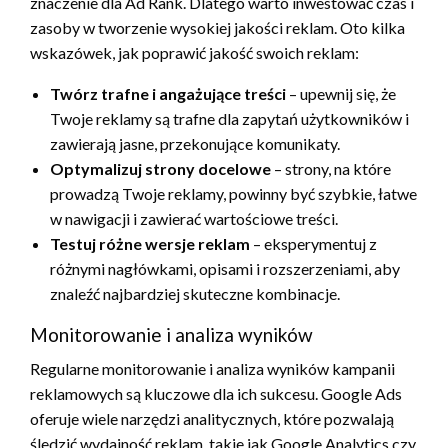
znaczenie dla Ad Rank. Dlatego warto inwestować czas i
zasoby w tworzenie wysokiej jakości reklam. Oto kilka
wskazówek, jak poprawić jakość swoich reklam:
Twórz trafne i angażujące treści
– upewnij się, że
Twoje reklamy są trafne dla zapytań użytkowników i
zawierają jasne, przekonujące komunikaty.
Optymalizuj strony docelowe
– strony, na które
prowadzą Twoje reklamy, powinny być szybkie, łatwe
w nawigacji i zawierać wartościowe treści.
Testuj różne wersje reklam
– eksperymentuj z
różnymi nagłówkami, opisami i rozszerzeniami, aby
znaleźć najbardziej skuteczne kombinacje.
Monitorowanie i analiza wyników
Regularne monitorowanie i analiza wyników kampanii
reklamowych są kluczowe dla ich sukcesu. Google Ads
oferuje wiele narzędzi analitycznych, które pozwalają
śledzić wydajność reklam, takie jak Google Analytics czy