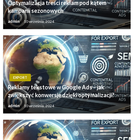
Optymalizacja treści reklam pod kątem
kampanii sezonowych
admin
10 września, 2024
EXPORT
Reklamy tekstowe w Google Ads – jak
zwiększyć konwersje dzięki optymalizacji?
admin
10 września, 2024