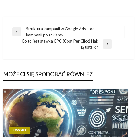
Nawigacja
Struktura kampanii w Google Ads – od
Poprzedni
kampanii po reklamy
wpisu
wpis
Co to jest stawka CPC (Cost Per Click) i jak
Następny
ją ustalić?
wpis
MOŻE CI SIĘ SPODOBAĆ RÓWNIEŻ
EXPORT