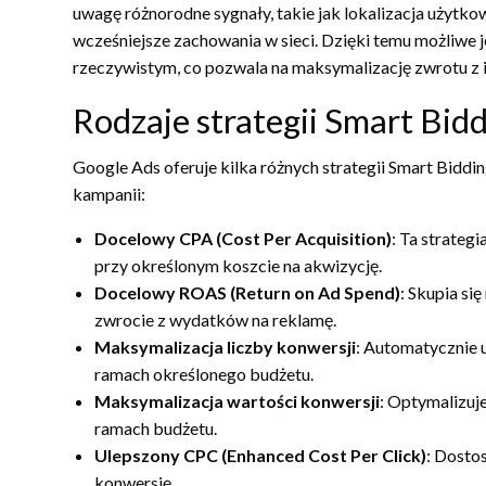
uwagę różnorodne sygnały, takie jak lokalizacja użytkow
wcześniejsze zachowania w sieci. Dzięki temu możliwe
rzeczywistym, co pozwala na maksymalizację zwrotu z i
Rodzaje strategii Smart Bid
Google Ads oferuje kilka różnych strategii Smart Bidd
kampanii:
Docelowy CPA (Cost Per Acquisition)
: Ta strateg
przy określonym koszcie na akwizycję.
Docelowy ROAS (Return on Ad Spend)
: Skupia si
zwrocie z wydatków na reklamę.
Maksymalizacja liczby konwersji
: Automatycznie u
ramach określonego budżetu.
Maksymalizacja wartości konwersji
: Optymalizuj
ramach budżetu.
Ulepszony CPC (Enhanced Cost Per Click)
: Dosto
konwersję.