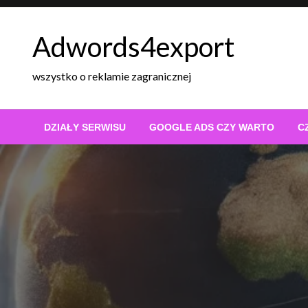
Skip
to
Adwords4export
content
wszystko o reklamie zagranicznej
DZIAŁY SERWISU
GOOGLE ADS CZY WARTO
C