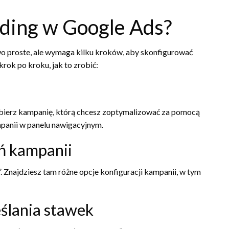
dding w Google Ads?
o proste, ale wymaga kilku kroków, aby skonfigurować
ok po kroku, jak to zrobić:
ybierz kampanię, którą chcesz zoptymalizować za pomocą
mpanii w panelu nawigacyjnym.
eń kampanii
. Znajdziesz tam różne opcje konfiguracji kampanii, w tym
eślania stawek