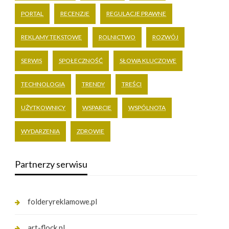
PORTAL
RECENZJE
REGULACJE PRAWNE
REKLAMY TEKSTOWE
ROLNICTWO
ROZWÓJ
SERWIS
SPOŁECZNOŚĆ
SŁOWA KLUCZOWE
TECHNOLOGIA
TRENDY
TREŚCI
UŻYTKOWNICY
WSPARCIE
WSPÓLNOTA
WYDARZENIA
ZDROWIE
Partnerzy serwisu
folderyreklamowe.pl
art-flock.pl