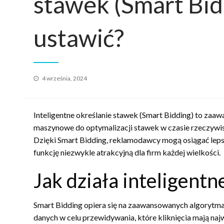
stawek (Smart Bidd
ustawić?
Opublikowane
4 września, 2024
w
Inteligentne określanie stawek (Smart Bidding) to zaa
maszynowe do optymalizacji stawek w czasie rzeczyw
Dzięki Smart Bidding, reklamodawcy mogą osiągać lepsz
funkcję niezwykle atrakcyjną dla firm każdej wielkości.
Jak działa inteligent
Smart Bidding opiera się na zaawansowanych algorytma
danych w celu przewidywania, które kliknięcia mają naj