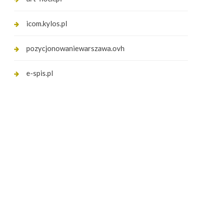
icom.kylos.pl
pozycjonowaniewarszawa.ovh
e-spis.pl