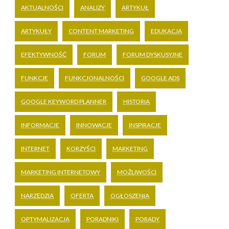
AKTUALNOŚCI
ANALIZY
ARTYKUŁ
ARTYKUŁY
CONTENT MARKETING
EDUKACJA
EFEKTYWNOŚĆ
FORUM
FORUM DYSKUSYJNE
FUNKCJE
FUNKCJONALNOŚCI
GOOGLE ADS
GOOGLE KEYWORD PLANNER
HISTORIA
INFORMACJE
INNOWACJE
INSPIRACJE
INTERNET
KORZYŚCI
MARKETING
MARKETING INTERNETOWY
MOŻLIWOŚCI
NARZĘDZIA
OFERTA
OGŁOSZENIA
OPTYMALIZACJA
PORADNIKI
PORADY