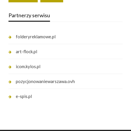
Partnerzy serwisu
folderyreklamowe.pl
art-flock.pl
icom.kylos.pl
pozycjonowaniewarszawa.ovh
e-spis.pl