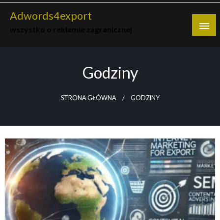
Skip
Adwords4export
to
wszystko o reklamie zagranicznej
content
Godziny
STRONA GŁÓWNA
GODZINY