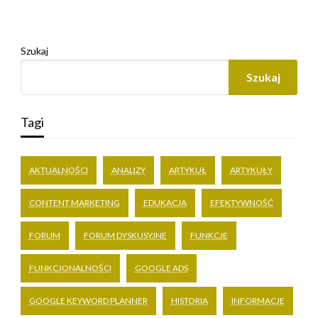
Szukaj
Szukaj
Tagi
AKTUALNOŚCI
ANALIZY
ARTYKUŁ
ARTYKUŁY
CONTENT MARKETING
EDUKACJA
EFEKTYWNOŚĆ
FORUM
FORUM DYSKUSYJNE
FUNKCJE
FUNKCJONALNOŚCI
GOOGLE ADS
GOOGLE KEYWORD PLANNER
HISTORIA
INFORMACJE