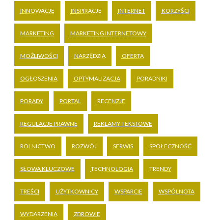
INNOWACJE
INSPIRACJE
INTERNET
KORZYŚCI
MARKETING
MARKETING INTERNETOWY
MOŻLIWOŚCI
NARZĘDZIA
OFERTA
OGŁOSZENIA
OPTYMALIZACJA
PORADNIKI
PORADY
PORTAL
RECENZJE
REGULACJE PRAWNE
REKLAMY TEKSTOWE
ROLNICTWO
ROZWÓJ
SERWIS
SPOŁECZNOŚĆ
SŁOWA KLUCZOWE
TECHNOLOGIA
TRENDY
TREŚCI
UŻYTKOWNICY
WSPARCIE
WSPÓLNOTA
WYDARZENIA
ZDROWIE