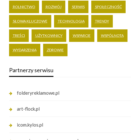
ROLNICTWO
ROZWÓJ
SERWIS
SPOŁECZNOŚĆ
SŁOWA KLUCZOWE
TECHNOLOGIA
TRENDY
TREŚCI
UŻYTKOWNICY
WSPARCIE
WSPÓLNOTA
WYDARZENIA
ZDROWIE
Partnerzy serwisu
folderyreklamowe.pl
art-flock.pl
icom.kylos.pl