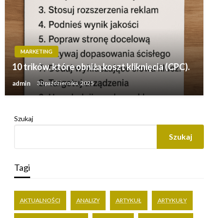
MARKETING
10 trików, które obniżą koszt kliknięcia (CPC).
admin
30 października, 2025
Szukaj
Szukaj
Tagi
AKTUALNOŚCI
ANALIZY
ARTYKUŁ
ARTYKUŁY