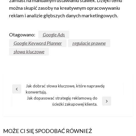
zamiast na manualnym ustawianiu stawek. Dzięki temu
można skupić zasoby na kreatywnym opracowywaniu
reklam i analizie głębszych danych marketingowych.
Otagowano:
Google Ads
Google Keyword Planner
regulacje prawne
słowa kluczowe
Nawigacja
Jak dobrać słowa kluczowe, które naprawdę
Poprzedni
konwertują.
wpisu
wpis
Jak dopasować strategię reklamową do
Następny
ścieżki zakupowej klienta.
wpis
MOŻE CI SIĘ SPODOBAĆ RÓWNIEŻ