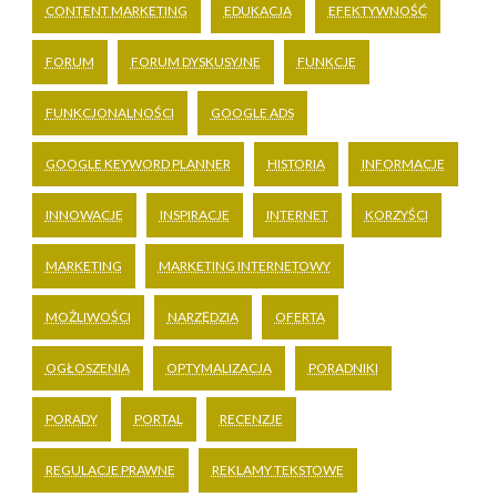
CONTENT MARKETING
EDUKACJA
EFEKTYWNOŚĆ
FORUM
FORUM DYSKUSYJNE
FUNKCJE
FUNKCJONALNOŚCI
GOOGLE ADS
GOOGLE KEYWORD PLANNER
HISTORIA
INFORMACJE
INNOWACJE
INSPIRACJE
INTERNET
KORZYŚCI
MARKETING
MARKETING INTERNETOWY
MOŻLIWOŚCI
NARZĘDZIA
OFERTA
OGŁOSZENIA
OPTYMALIZACJA
PORADNIKI
PORADY
PORTAL
RECENZJE
REGULACJE PRAWNE
REKLAMY TEKSTOWE