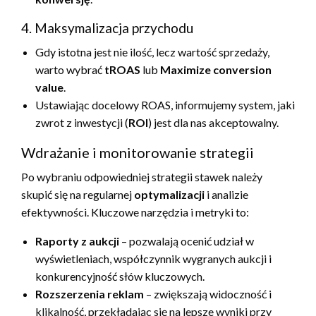
4. Maksymalizacja przychodu
Gdy istotna jest nie ilość, lecz wartość sprzedaży,
warto wybrać
tROAS
lub
Maximize conversion
value
.
Ustawiając docelowy ROAS, informujemy system, jaki
zwrot z inwestycji (
ROI
) jest dla nas akceptowalny.
Wdrażanie i monitorowanie strategii
Po wybraniu odpowiedniej strategii stawek należy
skupić się na regularnej
optymalizacji
i analizie
efektywności. Kluczowe narzędzia i metryki to:
Raporty z aukcji
– pozwalają ocenić udział w
wyświetleniach, współczynnik wygranych aukcji i
konkurencyjność słów kluczowych.
Rozszerzenia reklam
– zwiększają widoczność i
klikalność, przekładając się na lepsze wyniki przy