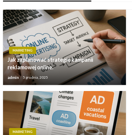
MARKETING
Jak zaplanować strategię kampanii
reklamowej online.
admin
5 grudnia, 2025
MARKETING