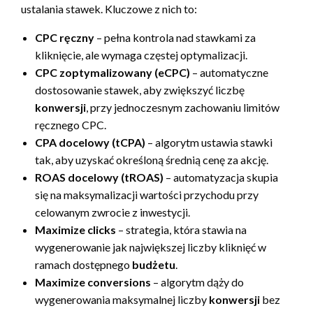
ustalania stawek. Kluczowe z nich to:
CPC ręczny
– pełna kontrola nad stawkami za
kliknięcie, ale wymaga częstej optymalizacji.
CPC zoptymalizowany (eCPC)
– automatyczne
dostosowanie stawek, aby zwiększyć liczbę
konwersji
, przy jednoczesnym zachowaniu limitów
ręcznego CPC.
CPA docelowy (tCPA)
– algorytm ustawia stawki
tak, aby uzyskać określoną średnią cenę za akcję.
ROAS docelowy (tROAS)
– automatyzacja skupia
się na maksymalizacji wartości przychodu przy
celowanym zwrocie z inwestycji.
Maximize clicks
– strategia, która stawia na
wygenerowanie jak największej liczby kliknięć w
ramach dostępnego
budżetu
.
Maximize conversions
– algorytm dąży do
wygenerowania maksymalnej liczby
konwersji
bez