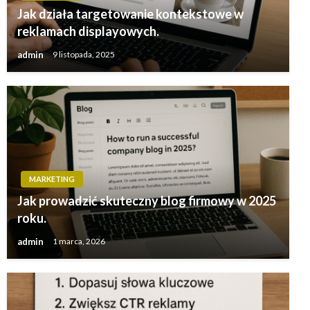
Jak działa targetowanie kontekstowe w
reklamach displayowych.
admin
9 listopada, 2025
MARKETING
Jak prowadzić skuteczny blog firmowy w 2025
roku.
admin
1 marca, 2026