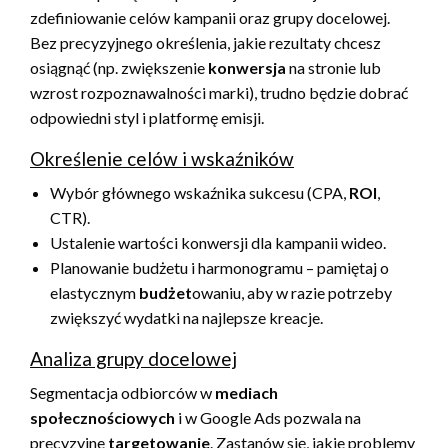
zdefiniowanie celów kampanii oraz grupy docelowej.
Bez precyzyjnego określenia, jakie rezultaty chcesz
osiągnąć (np. zwiększenie
konwersja
na stronie lub
wzrost rozpoznawalności marki), trudno będzie dobrać
odpowiedni styl i platformę emisji.
Określenie celów i wskaźników
Wybór głównego wskaźnika sukcesu (CPA,
ROI
,
CTR).
Ustalenie wartości konwersji dla kampanii wideo.
Planowanie budżetu i harmonogramu – pamiętaj o
elastycznym
budżet
owaniu, aby w razie potrzeby
zwiększyć wydatki na najlepsze kreacje.
Analiza grupy docelowej
Segmentacja odbiorców w
mediach
społecznościowych
i w Google Ads pozwala na
precyzyjne
targetowanie
. Zastanów się, jakie problemy