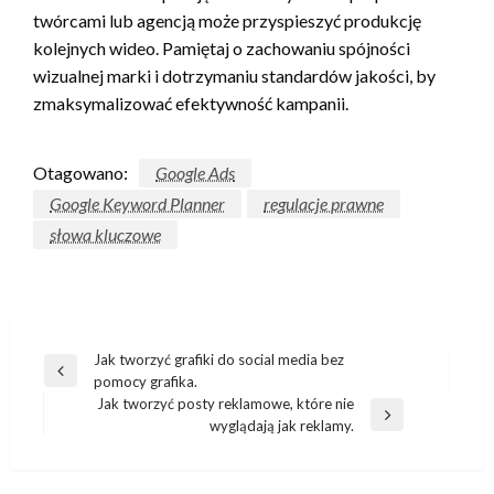
twórcami lub agencją może przyspieszyć produkcję
kolejnych wideo. Pamiętaj o zachowaniu spójności
wizualnej marki i dotrzymaniu standardów jakości, by
zmaksymalizować efektywność kampanii.
Otagowano:
Google Ads
Google Keyword Planner
regulacje prawne
słowa kluczowe
Nawigacja
Jak tworzyć grafiki do social media bez
Poprzedni
pomocy grafika.
wpisu
wpis
Jak tworzyć posty reklamowe, które nie
Następny
wyglądają jak reklamy.
wpis