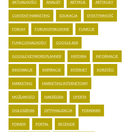
AKTUALNOŚCI
ANALIZY
ARTYKUŁ
ARTYKUŁY
CONTENT MARKETING
EDUKACJA
EFEKTYWNOŚĆ
FORUM
FORUM DYSKUSYJNE
FUNKCJE
FUNKCJONALNOŚCI
GOOGLE ADS
GOOGLE KEYWORD PLANNER
HISTORIA
INFORMACJE
INNOWACJE
INSPIRACJE
INTERNET
KORZYŚCI
MARKETING
MARKETING INTERNETOWY
MOŻLIWOŚCI
NARZĘDZIA
OFERTA
OGŁOSZENIA
OPTYMALIZACJA
PORADNIKI
PORADY
PORTAL
RECENZJE