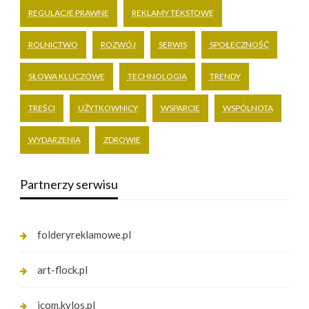
REGULACJE PRAWNE
REKLAMY TEKSTOWE
ROLNICTWO
ROZWÓJ
SERWIS
SPOŁECZNOŚĆ
SŁOWA KLUCZOWE
TECHNOLOGIA
TRENDY
TREŚCI
UŻYTKOWNICY
WSPARCIE
WSPÓLNOTA
WYDARZENIA
ZDROWIE
Partnerzy serwisu
folderyreklamowe.pl
art-flock.pl
icom.kylos.pl