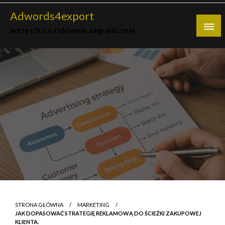
Skip
Adwords4export
to
wszystko o reklamie zagranicznej
content
STRONA GŁÓWNA
MARKETING
JAK DOPASOWAĆ STRATEGIĘ REKLAMOWĄ DO ŚCIEŻKI ZAKUPOWEJ
KLIENTA.