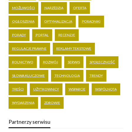
MOŻLIWOŚCI
NARZĘDZIA
OFERTA
OGŁOSZENIA
OPTYMALIZACJA
PORADNIKI
PORADY
PORTAL
RECENZJE
REGULACJE PRAWNE
REKLAMY TEKSTOWE
ROLNICTWO
ROZWÓJ
SERWIS
SPOŁECZNOŚĆ
SŁOWA KLUCZOWE
TECHNOLOGIA
TRENDY
TREŚCI
UŻYTKOWNICY
WSPARCIE
WSPÓLNOTA
WYDARZENIA
ZDROWIE
Partnerzy serwisu