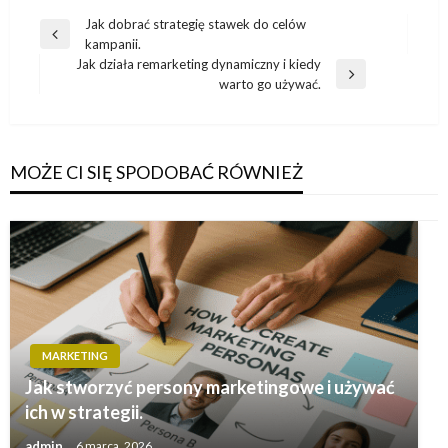
Nawigacja
Jak dobrać strategię stawek do celów
Poprzedni
kampanii.
wpisu
wpis
Jak działa remarketing dynamiczny i kiedy
Następny
warto go używać.
wpis
MOŻE CI SIĘ SPODOBAĆ RÓWNIEŻ
MARKETING
Jak stworzyć persony marketingowe i używać
ich w strategii.
admin
6 marca, 2026