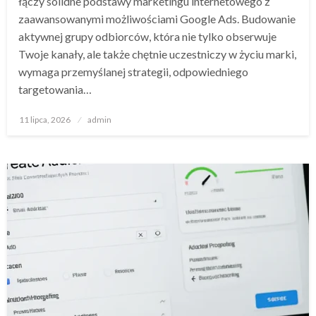
łączy solidne podstawy marketingu internetowego z
zaawansowanymi możliwościami Google Ads. Budowanie
aktywnej grupy odbiorców, która nie tylko obserwuje
Twoje kanały, ale także chętnie uczestniczy w życiu marki,
wymaga przemyślanej strategii, odpowiedniego
targetowania…
Opublikowane
11 lipca, 2026
admin
w