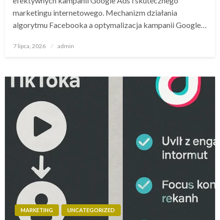
efektywnych kampanii Google Ads i skutecznego
marketingu internetowego. Mechanizm działania
algorytmu Facebooka a optymalizacja kampanii Google…
Opublikowane
7 lipca, 2026
admin
w
MARKETING
UNCATEGORIZED