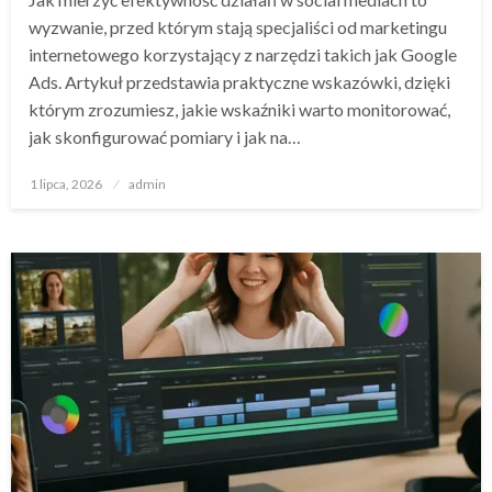
wyzwanie, przed którym stają specjaliści od marketingu
internetowego korzystający z narzędzi takich jak Google
Ads. Artykuł przedstawia praktyczne wskazówki, dzięki
którym zrozumiesz, jakie wskaźniki warto monitorować,
jak skonfigurować pomiary i jak na…
Opublikowane
1 lipca, 2026
admin
w