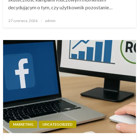
decydującym o tym, czy użytkownik pozostanie…
Opublikowane
27 czerwca, 2026
admin
w
MARKETING
UNCATEGORIZED