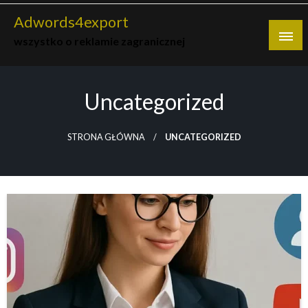
Skip
Adwords4export
to
wszystko o reklamie zagranicznej
content
Uncategorized
STRONA GŁÓWNA
UNCATEGORIZED