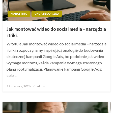
MARKETING
UNCATEGORIZED
Jak montować wideo do social media – narzędzia
i triki.
W tytule Jak montować wideo do social media – narzędzia
i triki. rozpoczynamy inspirującą analogię do budowania
skutecznej kampanii Google Ads, bo podobnie jak wideo
wymaga montażu, każda kampania wymaga starannego
planu i optymalizacji. Planowanie kampanii Google Ads:
cele i…
Opublikowane
29 czerwca, 2026
admin
w