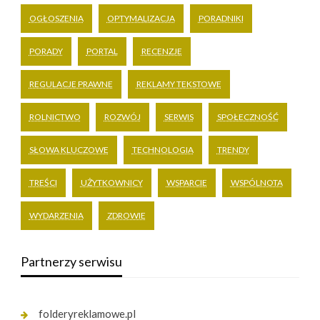
OGŁOSZENIA
OPTYMALIZACJA
PORADNIKI
PORADY
PORTAL
RECENZJE
REGULACJE PRAWNE
REKLAMY TEKSTOWE
ROLNICTWO
ROZWÓJ
SERWIS
SPOŁECZNOŚĆ
SŁOWA KLUCZOWE
TECHNOLOGIA
TRENDY
TREŚCI
UŻYTKOWNICY
WSPARCIE
WSPÓLNOTA
WYDARZENIA
ZDROWIE
Partnerzy serwisu
folderyreklamowe.pl