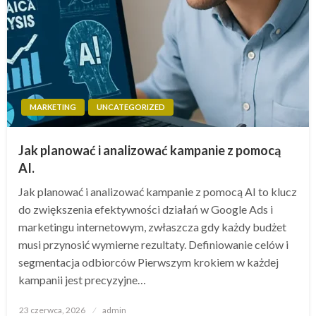
MARKETING
UNCATEGORIZED
Jak planować i analizować kampanie z pomocą
AI.
Jak planować i analizować kampanie z pomocą AI to klucz
do zwiększenia efektywności działań w Google Ads i
marketingu internetowym, zwłaszcza gdy każdy budżet
musi przynosić wymierne rezultaty. Definiowanie celów i
segmentacja odbiorców Pierwszym krokiem w każdej
kampanii jest precyzyjne…
Opublikowane
23 czerwca, 2026
admin