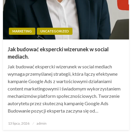
MARKETING
UNCATEGORIZED
Jak budować ekspercki wizerunek w social
mediach.
Jak budować ekspercki wizerunek w social mediach
wymaga przemyślanej strategii, która łączy efektywne
kampanie Google Ads z wartościowymi działaniami
content marketingowymi i świadomym wykorzystaniem
mechanizmów platform społecznościowych. Tworzenie
autorytetu przez skuteczną kampanię Google Ads
Budowanie pozycji eksperta zaczyna się od…
Opublikowane
13 lipca, 2026
admin
w