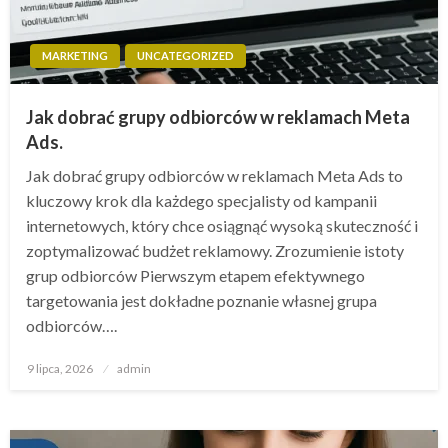
MARKETING
UNCATEGORIZED
Jak dobrać grupy odbiorców w reklamach Meta
Ads.
Jak dobrać grupy odbiorców w reklamach Meta Ads to
kluczowy krok dla każdego specjalisty od kampanii
internetowych, który chce osiągnąć wysoką skuteczność i
zoptymalizować budżet reklamowy. Zrozumienie istoty
grup odbiorców Pierwszym etapem efektywnego
targetowania jest dokładne poznanie własnej grupa
odbiorców….
Opublikowane
9 lipca, 2026
admin
w