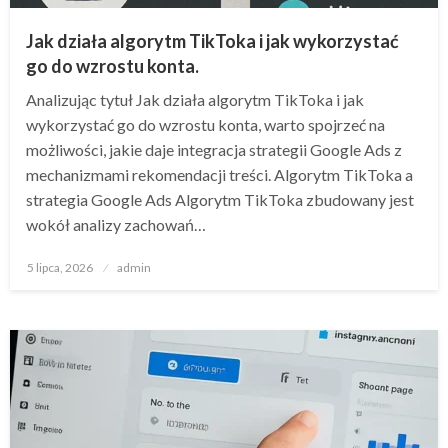
Jak działa algorytm TikToka i jak wykorzystać
go do wzrostu konta.
Analizując tytuł Jak działa algorytm TikToka i jak
wykorzystać go do wzrostu konta, warto spojrzeć na
możliwości, jakie daje integracja strategii Google Ads z
mechanizmami rekomendacji treści. Algorytm TikToka a
strategia Google Ads Algorytm TikToka zbudowany jest
wokół analizy zachowań…
Opublikowane
5 lipca, 2026
admin
w