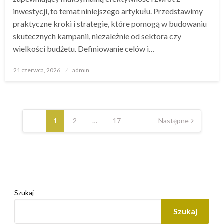
inwestycji, to temat niniejszego artykułu. Przedstawimy
praktyczne kroki i strategie, które pomogą w budowaniu
skutecznych kampanii, niezależnie od sektora czy
wielkości budżetu. Definiowanie celów i…
Opublikowane
21 czerwca, 2026
admin
w
Stronicowanie
wpisów
1
2
…
17
Następne
Szukaj
Szukaj