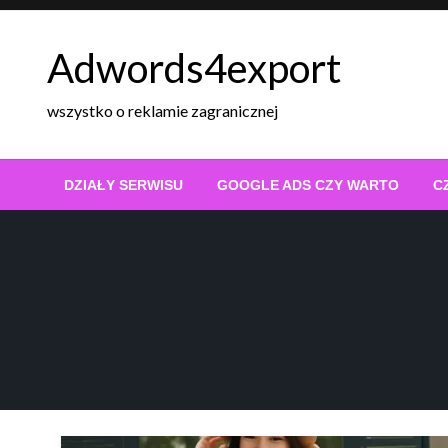
Skip
to
Adwords4export
content
wszystko o reklamie zagranicznej
DZIAŁY SERWISU
GOOGLE ADS CZY WARTO
C