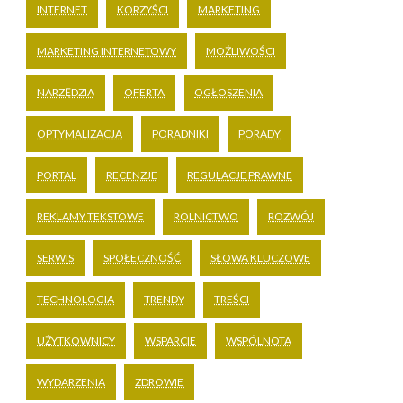
INTERNET
KORZYŚCI
MARKETING
MARKETING INTERNETOWY
MOŻLIWOŚCI
NARZĘDZIA
OFERTA
OGŁOSZENIA
OPTYMALIZACJA
PORADNIKI
PORADY
PORTAL
RECENZJE
REGULACJE PRAWNE
REKLAMY TEKSTOWE
ROLNICTWO
ROZWÓJ
SERWIS
SPOŁECZNOŚĆ
SŁOWA KLUCZOWE
TECHNOLOGIA
TRENDY
TREŚCI
UŻYTKOWNICY
WSPARCIE
WSPÓLNOTA
WYDARZENIA
ZDROWIE