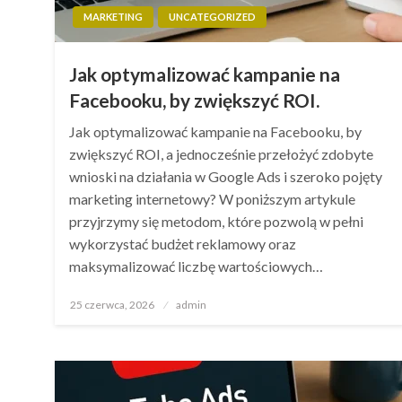
MARKETING
UNCATEGORIZED
Jak optymalizować kampanie na
Facebooku, by zwiększyć ROI.
Jak optymalizować kampanie na Facebooku, by
zwiększyć ROI, a jednocześnie przełożyć zdobyte
wnioski na działania w Google Ads i szeroko pojęty
marketing internetowy? W poniższym artykule
przyjrzymy się metodom, które pozwolą w pełni
wykorzystać budżet reklamowy oraz
maksymalizować liczbę wartościowych…
Opublikowane
25 czerwca, 2026
admin
w