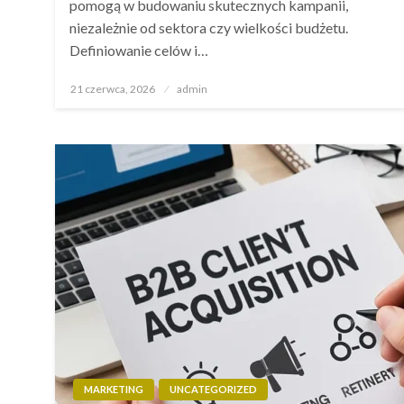
pomogą w budowaniu skutecznych kampanii,
niezależnie od sektora czy wielkości budżetu.
Definiowanie celów i…
Opublikowane
21 czerwca, 2026
admin
w
MARKETING
UNCATEGORIZED