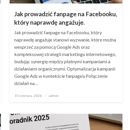
Jak prowadzić fanpage na Facebooku,
który naprawdę angażuje.
Jak prowadzić fanpage na Facebooku, który
naprawdę angażuje stanowi wyzwanie, które można
wesprzeć za pomocą Google Ads oraz
kompleksowej strategii marketingu internetowego,
budując synergię między płatnymi kampaniami a
działaniami organicznymi. Optymalizacja kampanii
Google Ads w kontekście fanpage’a Połączenie
działań na…
Opublikowane
15 czerwca, 2026
admin
w