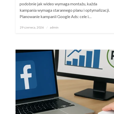
podobnie jak wideo wymaga montażu, każda
kampania wymaga starannego planu i optymalizacji.
Planowanie kampanii Google Ads: cele i…
Opublikowane
29 czerwca, 2026
admin
w