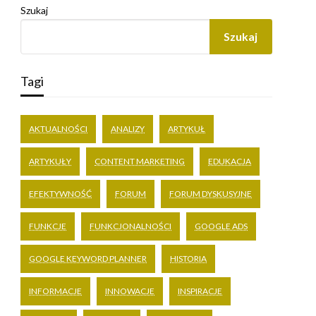
Szukaj
Szukaj
Tagi
AKTUALNOŚCI
ANALIZY
ARTYKUŁ
ARTYKUŁY
CONTENT MARKETING
EDUKACJA
EFEKTYWNOŚĆ
FORUM
FORUM DYSKUSYJNE
FUNKCJE
FUNKCJONALNOŚCI
GOOGLE ADS
GOOGLE KEYWORD PLANNER
HISTORIA
INFORMACJE
INNOWACJE
INSPIRACJE