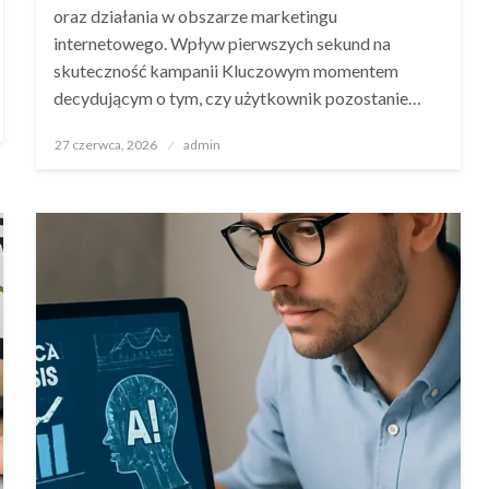
oraz działania w obszarze marketingu
internetowego. Wpływ pierwszych sekund na
skuteczność kampanii Kluczowym momentem
decydującym o tym, czy użytkownik pozostanie…
Opublikowane
27 czerwca, 2026
admin
w