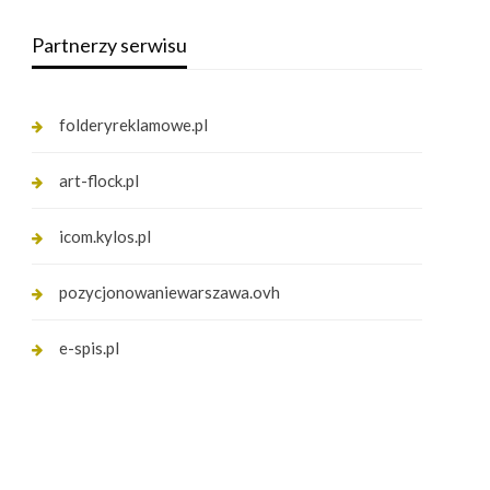
Partnerzy serwisu
folderyreklamowe.pl
art-flock.pl
icom.kylos.pl
pozycjonowaniewarszawa.ovh
e-spis.pl