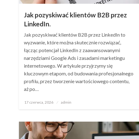
Jak pozyskiwać klientów B2B przez
LinkedIn.
Jak pozyskiwać klientów B2B przez LinkedIn to
wyzwanie, które można skutecznie rozwiązać,
łącząc potencjał LinkedIn z zaawansowanymi
narzędziami Google Ads i zasadami marketingu
internetowego. W artykule przyjrzymy się
kluczowym etapom, od budowania profesjonalnego
profilu, przez tworzenie wartościowego contentu,
aż po…
Opublikowane
17 czerwca, 2026
admin
w