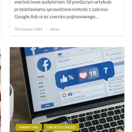
wartościowe audytorium. W poniższym artykule
przedstawiamy sprawdzone metody z zakresu
Google Ads oraz szeroko pojmowanego…
Opublikowane
19 czerwca, 2026
admin
w
MARKETING
UNCATEGORIZED