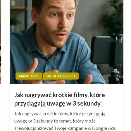
MARKETING
UNCATEGORIZED
Jak nagrywać krótkie filmy, które
przyciągają uwagę w 3 sekundy.
Jak nagrywać krótkie filmy, które przyciągają
uwagę w 3 sekundy to temat, który może
zrewolucjonizować Twoje kampanie w Google Ads