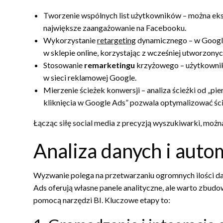
Tworzenie wspólnych list użytkowników – można ek
największe zaangażowanie na Facebooku.
Wykorzystanie
retargeting
dynamicznego – w Google
w sklepie online, korzystając z wcześniej utworzon
Stosowanie
remarketingu
krzyżowego – użytkownik 
w sieci reklamowej Google.
Mierzenie ścieżek konwersji – analiza ścieżki od „p
kliknięcia w Google Ads” pozwala optymalizować śc
Łącząc siłę social media z precyzją wyszukiwarki, moż
Analiza danych i auto
Wyzwanie polega na przetwarzaniu ogromnych ilości da
Ads oferują własne panele analityczne, ale warto zbudo
pomocą narzędzi BI. Kluczowe etapy to: