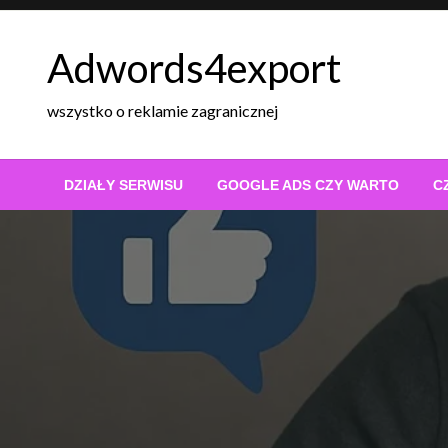
Skip
to
Adwords4export
content
wszystko o reklamie zagranicznej
DZIAŁY SERWISU
GOOGLE ADS CZY WARTO
C