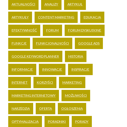
AKTUALNOŚCI
ANALIZY
ARTYKUŁ
ARTYKUŁY
CONTENT MARKETING
EDUKACJA
EFEKTYWNOŚĆ
FORUM
FORUM DYSKUSYJNE
FUNKCJE
FUNKCJONALNOŚCI
GOOGLE ADS
GOOGLE KEYWORD PLANNER
HISTORIA
INFORMACJE
INNOWACJE
INSPIRACJE
INTERNET
KORZYŚCI
MARKETING
MARKETING INTERNETOWY
MOŻLIWOŚCI
NARZĘDZIA
OFERTA
OGŁOSZENIA
OPTYMALIZACJA
PORADNIKI
PORADY