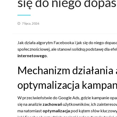
się do niego dopa
Opublikowane
7 lipca, 2026
w
Jak działa algorytm Facebooka i jak się do niego dopas
społecznościowej, ale stanowi solidną podstawę dla e
internetowego
.
Mechanizm działania 
optymalizacja kampan
W przeciwieństwie do Google Ads, gdzie kampanie opa
się na analizie
zachowań
użytkowników, ich zaintereso
ma natomiast
optymalizacja
pod kątem słów kluczowyc