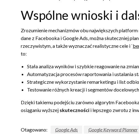
Wspólne wnioski i dal
Zrozumienie mechanizmów obu największych platform r
dane z Facebooka i Google Ads, można skuteczniej pl
rzeczywistym, a także wyznaczać realistyczne cele i `
be
to:
Stała analiza wyników i szybkie reagowanie na zmi
Automatyzacja procesów raportowania i ustalania s
Strategiczne wykorzystanie remarketingu i list odbi
Testowanie różnych kreacji i segmentów docelowych
Dzięki takiemu podejściu zarówno algorytm Facebooka,
osiąganiu wyższej
skuteczności
i lepszego zwrotu z inw
Otagowano:
Google Ads
Google Keyword Planner