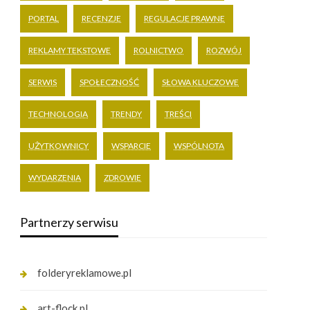
PORTAL
RECENZJE
REGULACJE PRAWNE
REKLAMY TEKSTOWE
ROLNICTWO
ROZWÓJ
SERWIS
SPOŁECZNOŚĆ
SŁOWA KLUCZOWE
TECHNOLOGIA
TRENDY
TREŚCI
UŻYTKOWNICY
WSPARCIE
WSPÓLNOTA
WYDARZENIA
ZDROWIE
Partnerzy serwisu
folderyreklamowe.pl
art-flock.pl