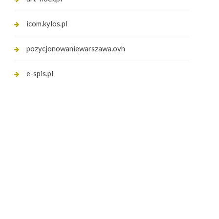
icom.kylos.pl
pozycjonowaniewarszawa.ovh
e-spis.pl