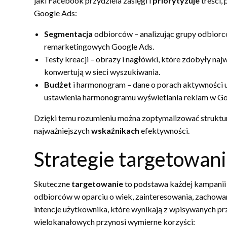
jaki Facebook przydziela zasięgi i
priorytyzuje
treści,
Google Ads:
Segmentacja
odbiorców – analizując grupy odbiorc
remarketingowych Google Ads.
Testy kreacji – obrazy i nagłówki, które zdobyły na
konwertują w sieci wyszukiwania.
Budżet
i harmonogram – dane o porach aktywności
ustawienia harmonogramu wyświetlania reklam w Go
Dzięki temu rozumieniu można zoptymalizować strukturę
najważniejszych
wskaźnikach
efektywności.
Strategie targetowani
Skuteczne
targetowanie
to podstawa każdej kampanii 
odbiorców w oparciu o wiek, zainteresowania, zachowan
intencje użytkownika, które wynikają z wpisywanych pr
wielokanałowych przynosi wymierne korzyści: