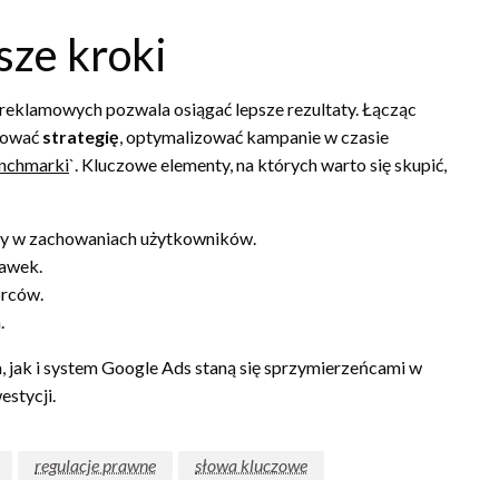
sze kroki
eklamowych pozwala osiągać lepsze rezultaty. Łącząc
anować
strategię
, optymalizować kampanie w czasie
nchmarki
`. Kluczowe elementy, na których warto się skupić,
any w zachowaniach użytkowników.
tawek.
orców.
.
 jak i system Google Ads staną się sprzymierzeńcami w
estycji.
regulacje prawne
słowa kluczowe