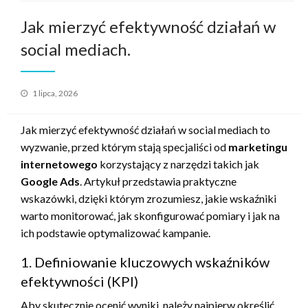
Jak mierzyć efektywność działań w
social mediach.
Opublikowane
1 lipca, 2026
w
Jak mierzyć efektywność działań w social mediach to
wyzwanie, przed którym stają specjaliści od
marketingu
internetowego
korzystający z narzędzi takich jak
Google Ads
. Artykuł przedstawia praktyczne
wskazówki, dzięki którym zrozumiesz, jakie wskaźniki
warto monitorować, jak skonfigurować pomiary i jak na
ich podstawie optymalizować kampanie.
1. Definiowanie kluczowych wskaźników
efektywności (KPI)
Aby skutecznie ocenić wyniki, należy najpierw określić,