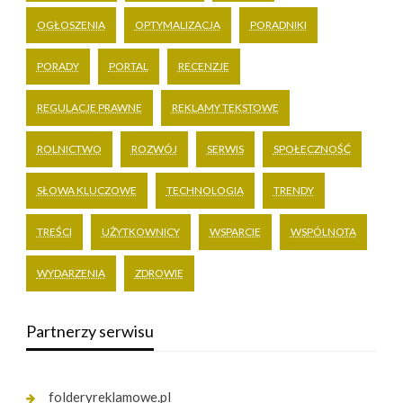
OGŁOSZENIA
OPTYMALIZACJA
PORADNIKI
PORADY
PORTAL
RECENZJE
REGULACJE PRAWNE
REKLAMY TEKSTOWE
ROLNICTWO
ROZWÓJ
SERWIS
SPOŁECZNOŚĆ
SŁOWA KLUCZOWE
TECHNOLOGIA
TRENDY
TREŚCI
UŻYTKOWNICY
WSPARCIE
WSPÓLNOTA
WYDARZENIA
ZDROWIE
Partnerzy serwisu
folderyreklamowe.pl