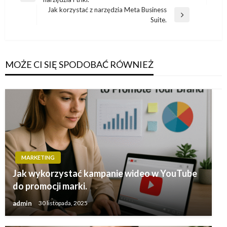
wpisu
wpis
Jak korzystać z narzędzia Meta Business
Następny
Suite.
wpis
MOŻE CI SIĘ SPODOBAĆ RÓWNIEŻ
MARKETING
Jak wykorzystać kampanie wideo w YouTube
do promocji marki.
admin
30 listopada, 2025