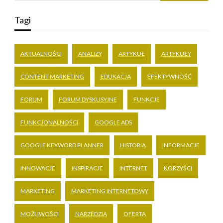
Tagi
AKTUALNOŚCI
ANALIZY
ARTYKUŁ
ARTYKUŁY
CONTENT MARKETING
EDUKACJA
EFEKTYWNOŚĆ
FORUM
FORUM DYSKUSYJNE
FUNKCJE
FUNKCJONALNOŚCI
GOOGLE ADS
GOOGLE KEYWORD PLANNER
HISTORIA
INFORMACJE
INNOWACJE
INSPIRACJE
INTERNET
KORZYŚCI
MARKETING
MARKETING INTERNETOWY
MOŻLIWOŚCI
NARZĘDZIA
OFERTA