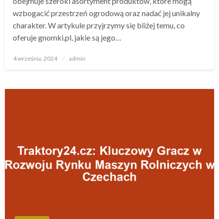
obejmuje szeroki asortyment produktów, które mogą
wzbogacić przestrzeń ogrodową oraz nadać jej unikalny
charakter. W artykule przyjrzymy się bliżej temu, co
oferuje gnomki.pl, jakie są jego…
Opublikowane
4 września, 2024
admin
w