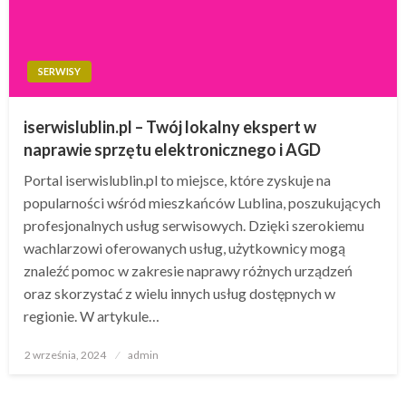
SERWISY
iserwislublin.pl – Twój lokalny ekspert w
naprawie sprzętu elektronicznego i AGD
Portal iserwislublin.pl to miejsce, które zyskuje na
popularności wśród mieszkańców Lublina, poszukujących
profesjonalnych usług serwisowych. Dzięki szerokiemu
wachlarzowi oferowanych usług, użytkownicy mogą
znaleźć pomoc w zakresie naprawy różnych urządzeń
oraz skorzystać z wielu innych usług dostępnych w
regionie. W artykule…
Opublikowane
2 września, 2024
admin
w