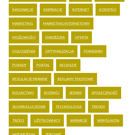
INNOWACJE
INSPIRACJE
INTERNET
KORZYŚCI
MARKETING
MARKETING INTERNETOWY
MOŻLIWOŚCI
NARZĘDZIA
OFERTA
OGŁOSZENIA
OPTYMALIZACJA
PORADNIKI
PORADY
PORTAL
RECENZJE
REGULACJE PRAWNE
REKLAMY TEKSTOWE
ROLNICTWO
ROZWÓJ
SERWIS
SPOŁECZNOŚĆ
SŁOWA KLUCZOWE
TECHNOLOGIA
TRENDY
TREŚCI
UŻYTKOWNICY
WSPARCIE
WSPÓLNOTA
WYDARZENIA
ZDROWIE