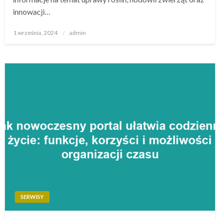
innowacji…
Opublikowane
1 września, 2024
admin
w
SERWISY