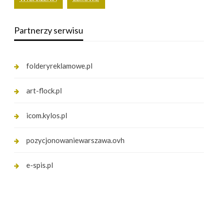
Partnerzy serwisu
folderyreklamowe.pl
art-flock.pl
icom.kylos.pl
pozycjonowaniewarszawa.ovh
e-spis.pl