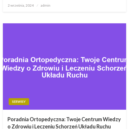
Opublikowane
2 września, 2024
admin
w
SERWISY
Poradnia Ortopedyczna: Twoje Centrum Wiedzy
o Zdrowiu i Leczeniu Schorzeń Układu Ruchu