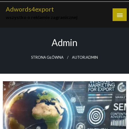
Skip
Adwords4export
to
wszystko o reklamie zagranicznej
content
Admin
STRONA GŁÓWNA
AUTOR:ADMIN