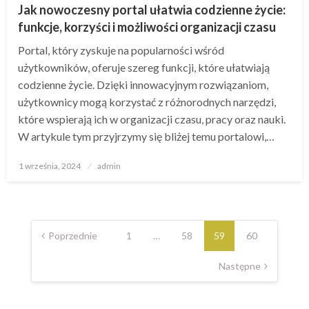
Jak nowoczesny portal ułatwia codzienne życie:
funkcje, korzyści i możliwości organizacji czasu
Portal, który zyskuje na popularności wśród
użytkowników, oferuje szereg funkcji, które ułatwiają
codzienne życie. Dzięki innowacyjnym rozwiązaniom,
użytkownicy mogą korzystać z różnorodnych narzędzi,
które wspierają ich w organizacji czasu, pracy oraz nauki.
W artykule tym przyjrzymy się bliżej temu portalowi,…
Opublikowane
1 września, 2024
admin
w
Stronicowanie
wpisów
Poprzednie
1
…
58
59
60
Następne