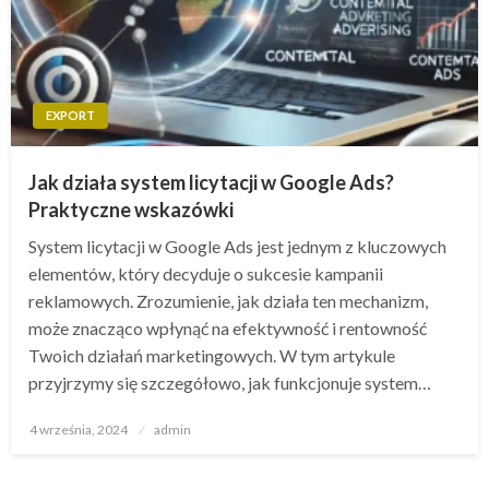
EXPORT
Jak działa system licytacji w Google Ads?
Praktyczne wskazówki
System licytacji w Google Ads jest jednym z kluczowych
elementów, który decyduje o sukcesie kampanii
reklamowych. Zrozumienie, jak działa ten mechanizm,
może znacząco wpłynąć na efektywność i rentowność
Twoich działań marketingowych. W tym artykule
przyjrzymy się szczegółowo, jak funkcjonuje system…
Opublikowane
4 września, 2024
admin
w