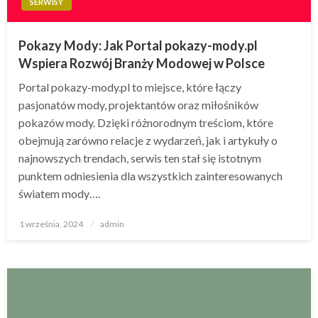
SERWISY
Pokazy Mody: Jak Portal pokazy-mody.pl
Wspiera Rozwój Branży Modowej w Polsce
Portal pokazy-mody.pl to miejsce, które łączy
pasjonatów mody, projektantów oraz miłośników
pokazów mody. Dzięki różnorodnym treściom, które
obejmują zarówno relacje z wydarzeń, jak i artykuły o
najnowszych trendach, serwis ten stał się istotnym
punktem odniesienia dla wszystkich zainteresowanych
światem mody….
Opublikowane
1 września, 2024
admin
w