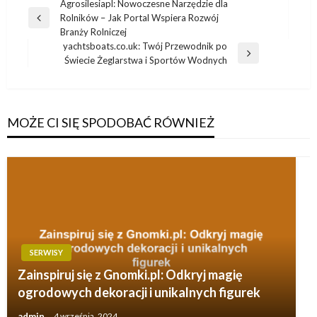
Nawigacja
Agrosilesiapl: Nowoczesne Narzędzie dla
Rolników – Jak Portal Wspiera Rozwój
wpisu
Poprzedni
Branży Rolniczej
wpis
yachtsboats.co.uk: Twój Przewodnik po
Następny
Świecie Żeglarstwa i Sportów Wodnych
wpis
MOŻE CI SIĘ SPODOBAĆ RÓWNIEŻ
SERWISY
Zainspiruj się z Gnomki.pl: Odkryj magię
ogrodowych dekoracji i unikalnych figurek
admin
4 września, 2024