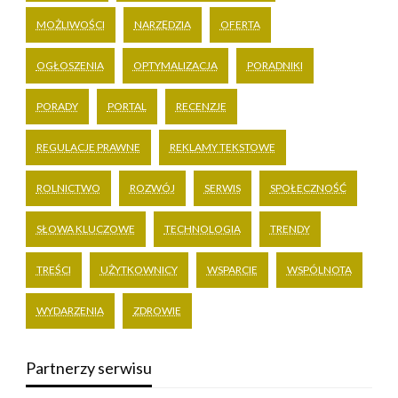
MOŻLIWOŚCI
NARZĘDZIA
OFERTA
OGŁOSZENIA
OPTYMALIZACJA
PORADNIKI
PORADY
PORTAL
RECENZJE
REGULACJE PRAWNE
REKLAMY TEKSTOWE
ROLNICTWO
ROZWÓJ
SERWIS
SPOŁECZNOŚĆ
SŁOWA KLUCZOWE
TECHNOLOGIA
TRENDY
TREŚCI
UŻYTKOWNICY
WSPARCIE
WSPÓLNOTA
WYDARZENIA
ZDROWIE
Partnerzy serwisu