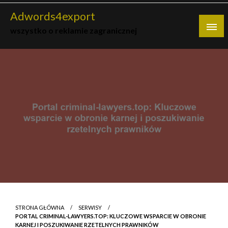
Skip
Adwords4export
to
wszystko o reklamie zagranicznej
content
STRONA GŁÓWNA
SERWISY
PORTAL CRIMINAL-LAWYERS.TOP: KLUCZOWE WSPARCIE W OBRONIE
KARNEJ I POSZUKIWANIE RZETELNYCH PRAWNIKÓW