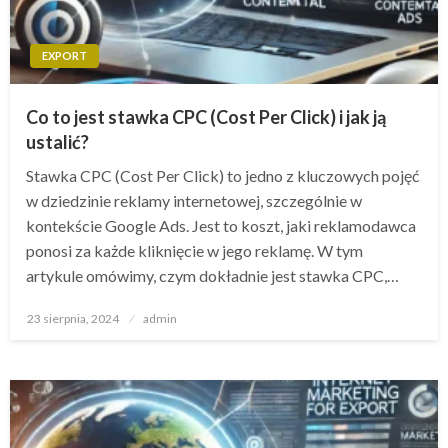
EXPORT
Co to jest stawka CPC (Cost Per Click) i jak ją
ustalić?
Stawka CPC (Cost Per Click) to jedno z kluczowych pojęć
w dziedzinie reklamy internetowej, szczególnie w
kontekście Google Ads. Jest to koszt, jaki reklamodawca
ponosi za każde kliknięcie w jego reklamę. W tym
artykule omówimy, czym dokładnie jest stawka CPC,…
Opublikowane
23 sierpnia, 2024
admin
w