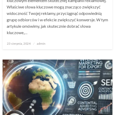
kluczowym elementem skutecznej kampanii reklamowej.
Właściwe słowa kluczowe mogą znacząco zwiększyć
widoczność Twojej reklamy, przyciągnąć odpowiednią
grupę odbiorców i w efekcie zwiększyć konwersje. W tym
artykule omówimy, jak skutecznie dobrać słowa
kluczowe,…
Opublikowane
23 sierpnia, 2024
admin
w