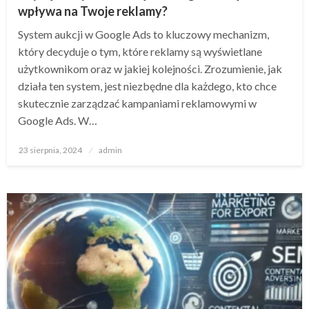
wpływa na Twoje reklamy?
System aukcji w Google Ads to kluczowy mechanizm,
który decyduje o tym, które reklamy są wyświetlane
użytkownikom oraz w jakiej kolejności. Zrozumienie, jak
działa ten system, jest niezbędne dla każdego, kto chce
skutecznie zarządzać kampaniami reklamowymi w
Google Ads. W…
Opublikowane
23 sierpnia, 2024
admin
w