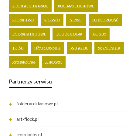
REGULACJE PRAWNE
REKLAMY TEKSTOWE
ROLNICTWO
ROZWÓJ
SERWIS
SPOŁECZNOŚĆ
SŁOWA KLUCZOWE
TECHNOLOGIA
TRENDY
TREŚCI
UŻYTKOWNICY
WSPARCIE
WSPÓLNOTA
WYDARZENIA
ZDROWIE
Partnerzy serwisu
folderyreklamowe.pl
art-flock.pl
icom.kylos.pl