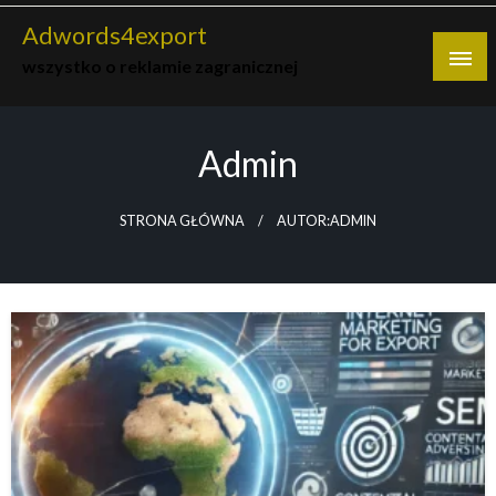
Skip
Adwords4export
to
wszystko o reklamie zagranicznej
content
Admin
STRONA GŁÓWNA
AUTOR:ADMIN