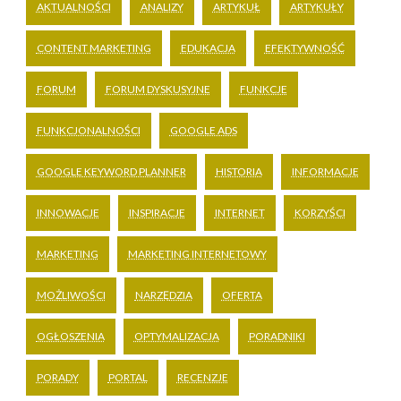
AKTUALNOŚCI
ANALIZY
ARTYKUŁ
ARTYKUŁY
CONTENT MARKETING
EDUKACJA
EFEKTYWNOŚĆ
FORUM
FORUM DYSKUSYJNE
FUNKCJE
FUNKCJONALNOŚCI
GOOGLE ADS
GOOGLE KEYWORD PLANNER
HISTORIA
INFORMACJE
INNOWACJE
INSPIRACJE
INTERNET
KORZYŚCI
MARKETING
MARKETING INTERNETOWY
MOŻLIWOŚCI
NARZĘDZIA
OFERTA
OGŁOSZENIA
OPTYMALIZACJA
PORADNIKI
PORADY
PORTAL
RECENZJE