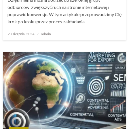
odbiorców, zwiększyć ruch na stronie internetowej i
poprawić konwersje. W tym artykule przeprowadzimy Cię
krok po kroku przez proces zakładania…
Opublikowane
23 sierpnia, 2024
admin
w