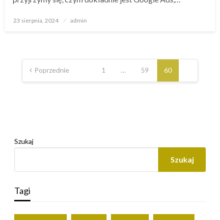
Opublikowane
23 sierpnia, 2024
admin
w
Stronicowanie
wpisów
Poprzednie
1
…
59
60
Szukaj
Szukaj
Tagi