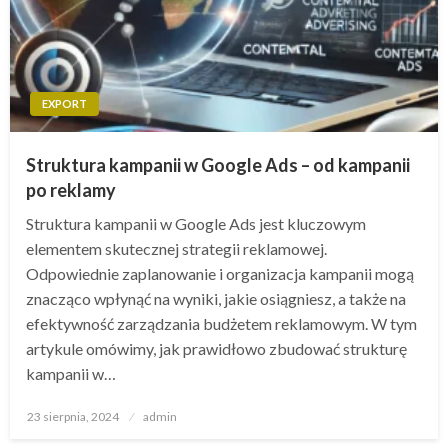
EXPORT
Struktura kampanii w Google Ads – od kampanii
po reklamy
Struktura kampanii w Google Ads jest kluczowym
elementem skutecznej strategii reklamowej.
Odpowiednie zaplanowanie i organizacja kampanii mogą
znacząco wpłynąć na wyniki, jakie osiągniesz, a także na
efektywność zarządzania budżetem reklamowym. W tym
artykule omówimy, jak prawidłowo zbudować strukturę
kampanii w…
Opublikowane
23 sierpnia, 2024
admin
w