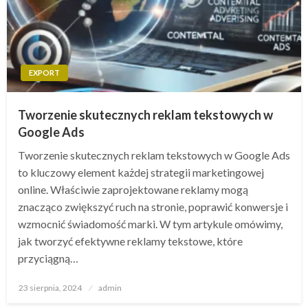
EXPORT
Tworzenie skutecznych reklam tekstowych w
Google Ads
Tworzenie skutecznych reklam tekstowych w Google Ads
to kluczowy element każdej strategii marketingowej
online. Właściwie zaprojektowane reklamy mogą
znacząco zwiększyć ruch na stronie, poprawić konwersje i
wzmocnić świadomość marki. W tym artykule omówimy,
jak tworzyć efektywne reklamy tekstowe, które
przyciągną…
Opublikowane
23 sierpnia, 2024
admin
w