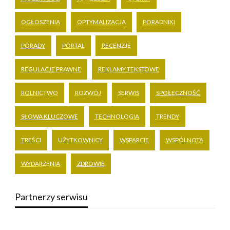
OGŁOSZENIA
OPTYMALIZACJA
PORADNIKI
PORADY
PORTAL
RECENZJE
REGULACJE PRAWNE
REKLAMY TEKSTOWE
ROLNICTWO
ROZWÓJ
SERWIS
SPOŁECZNOŚĆ
SŁOWA KLUCZOWE
TECHNOLOGIA
TRENDY
TREŚCI
UŻYTKOWNICY
WSPARCIE
WSPÓLNOTA
WYDARZENIA
ZDROWIE
Partnerzy serwisu