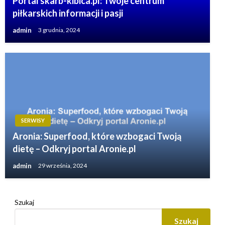
Portal skarb-kibica.pl: Twoje centrum
piłkarskich informacji i pasji
admin
3 grudnia, 2024
SERWISY
Aronia: Superfood, które wzbogaci Twoją
dietę – Odkryj portal Aronie.pl
admin
29 września, 2024
Szukaj
Szukaj