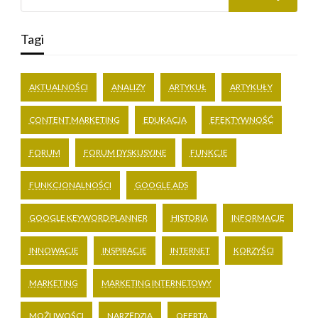
Tagi
AKTUALNOŚCI
ANALIZY
ARTYKUŁ
ARTYKUŁY
CONTENT MARKETING
EDUKACJA
EFEKTYWNOŚĆ
FORUM
FORUM DYSKUSYJNE
FUNKCJE
FUNKCJONALNOŚCI
GOOGLE ADS
GOOGLE KEYWORD PLANNER
HISTORIA
INFORMACJE
INNOWACJE
INSPIRACJE
INTERNET
KORZYŚCI
MARKETING
MARKETING INTERNETOWY
MOŻLIWOŚCI
NARZĘDZIA
OFERTA