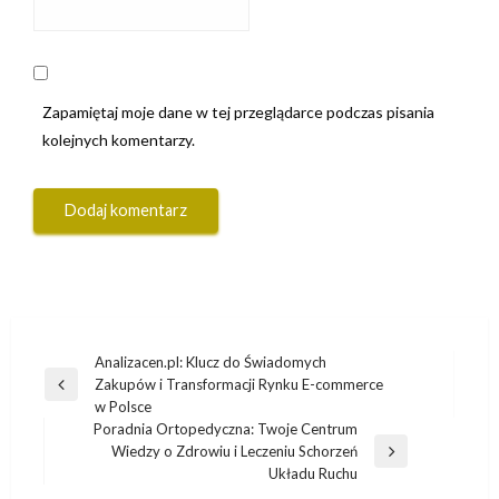
Zapamiętaj moje dane w tej przeglądarce podczas pisania
kolejnych komentarzy.
Nawigacja
Analizacen.pl: Klucz do Świadomych
Zakupów i Transformacji Rynku E-commerce
wpisu
Poprzedni
w Polsce
wpis
Poradnia Ortopedyczna: Twoje Centrum
Wiedzy o Zdrowiu i Leczeniu Schorzeń
Następny
Układu Ruchu
wpis