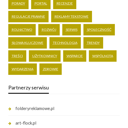
PORADY
PORTAL
RECENZJE
REGULACJE PRAWNE
REKLAMY TEKSTOWE
ROLNICTWO
ROZWÓJ
SERWIS
SPOŁECZNOŚĆ
SŁOWA KLUCZOWE
TECHNOLOGIA
TRENDY
TREŚCI
UŻYTKOWNICY
WSPARCIE
WSPÓLNOTA
WYDARZENIA
ZDROWIE
Partnerzy serwisu
folderyreklamowe.pl
art-flock.pl