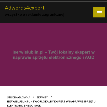
Skip
Adwords4export
to
wszystko o reklamie zagranicznej
content
STRONA GŁÓWNA
SERWISY
ISERWISLUBLIN.PL – TWÓJ LOKALNY EKSPERT W NAPRAWIE SPRZĘTU
ELEKTRONICZNEGO I AGD