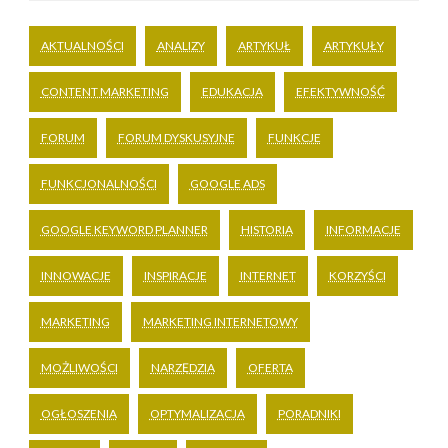
AKTUALNOŚCI
ANALIZY
ARTYKUŁ
ARTYKUŁY
CONTENT MARKETING
EDUKACJA
EFEKTYWNOŚĆ
FORUM
FORUM DYSKUSYJNE
FUNKCJE
FUNKCJONALNOŚCI
GOOGLE ADS
GOOGLE KEYWORD PLANNER
HISTORIA
INFORMACJE
INNOWACJE
INSPIRACJE
INTERNET
KORZYŚCI
MARKETING
MARKETING INTERNETOWY
MOŻLIWOŚCI
NARZĘDZIA
OFERTA
OGŁOSZENIA
OPTYMALIZACJA
PORADNIKI