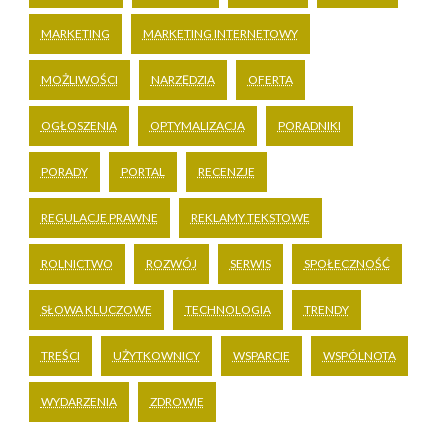
MARKETING
MARKETING INTERNETOWY
MOŻLIWOŚCI
NARZĘDZIA
OFERTA
OGŁOSZENIA
OPTYMALIZACJA
PORADNIKI
PORADY
PORTAL
RECENZJE
REGULACJE PRAWNE
REKLAMY TEKSTOWE
ROLNICTWO
ROZWÓJ
SERWIS
SPOŁECZNOŚĆ
SŁOWA KLUCZOWE
TECHNOLOGIA
TRENDY
TREŚCI
UŻYTKOWNICY
WSPARCIE
WSPÓLNOTA
WYDARZENIA
ZDROWIE