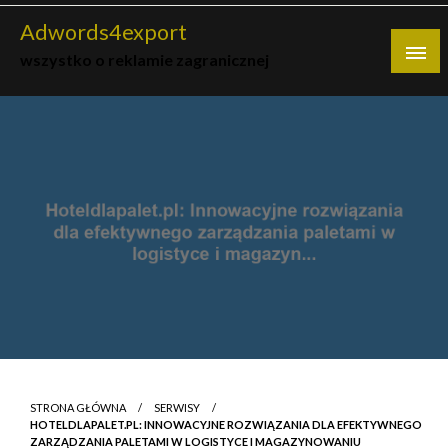
Skip
Adwords4export
to
wszystko o reklamie zagranicznej
content
STRONA GŁÓWNA
SERWISY
HOTELDLAPALET.PL: INNOWACYJNE ROZWIĄZANIA DLA EFEKTYWNEGO
ZARZĄDZANIA PALETAMI W LOGISTYCE I MAGAZYNOWANIU