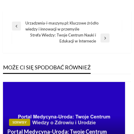
Nawigacja
Urzadzenia-i-maszyny.pl: Kluczowe źródło
Poprzedni
wiedzy i innowacji w przemyśle
wpisu
wpis
Strefa Wiedzy: Twoje Centrum Nauki i
Następny
Edukacji w Internecie
wpis
MOŻE CI SIĘ SPODOBAĆ RÓWNIEŻ
SERWISY
Portal Medycyna-Uroda: Twoje Centrum