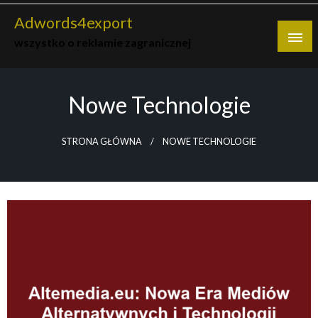
Skip
Adwords4export
to
wszystko o reklamie zagranicznej
content
Nowe Technologie
STRONA GŁÓWNA
NOWE TECHNOLOGIE