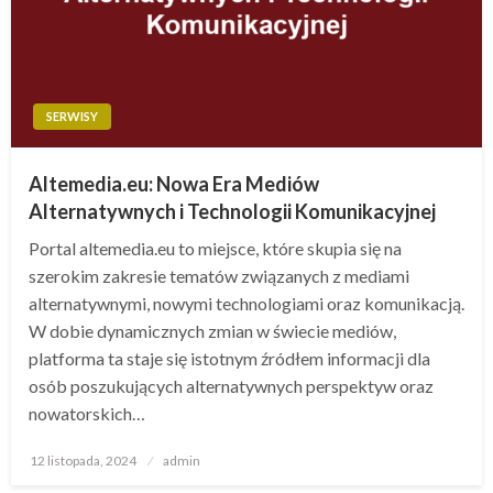
SERWISY
Altemedia.eu: Nowa Era Mediów
Alternatywnych i Technologii Komunikacyjnej
Portal altemedia.eu to miejsce, które skupia się na
szerokim zakresie tematów związanych z mediami
alternatywnymi, nowymi technologiami oraz komunikacją.
W dobie dynamicznych zmian w świecie mediów,
platforma ta staje się istotnym źródłem informacji dla
osób poszukujących alternatywnych perspektyw oraz
nowatorskich…
Opublikowane
12 listopada, 2024
admin
w