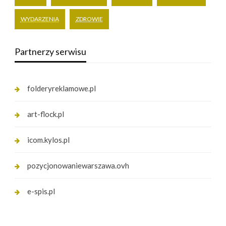
WYDARZENIA
ZDROWIE
Partnerzy serwisu
folderyreklamowe.pl
art-flock.pl
icom.kylos.pl
pozycjonowaniewarszawa.ovh
e-spis.pl