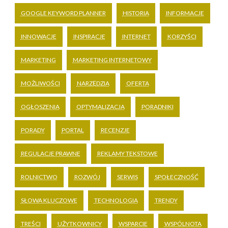
GOOGLE KEYWORD PLANNER
HISTORIA
INFORMACJE
INNOWACJE
INSPIRACJE
INTERNET
KORZYŚCI
MARKETING
MARKETING INTERNETOWY
MOŻLIWOŚCI
NARZĘDZIA
OFERTA
OGŁOSZENIA
OPTYMALIZACJA
PORADNIKI
PORADY
PORTAL
RECENZJE
REGULACJE PRAWNE
REKLAMY TEKSTOWE
ROLNICTWO
ROZWÓJ
SERWIS
SPOŁECZNOŚĆ
SŁOWA KLUCZOWE
TECHNOLOGIA
TRENDY
TREŚCI
UŻYTKOWNICY
WSPARCIE
WSPÓLNOTA