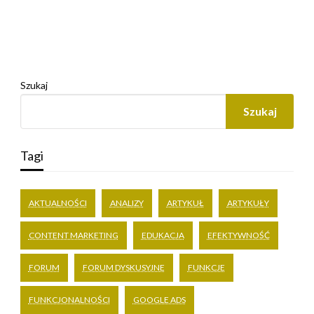
Szukaj
Szukaj
Tagi
AKTUALNOŚCI
ANALIZY
ARTYKUŁ
ARTYKUŁY
CONTENT MARKETING
EDUKACJA
EFEKTYWNOŚĆ
FORUM
FORUM DYSKUSYJNE
FUNKCJE
FUNKCJONALNOŚCI
GOOGLE ADS