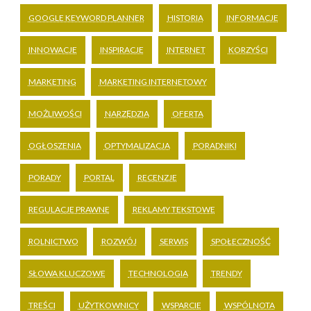
GOOGLE KEYWORD PLANNER
HISTORIA
INFORMACJE
INNOWACJE
INSPIRACJE
INTERNET
KORZYŚCI
MARKETING
MARKETING INTERNETOWY
MOŻLIWOŚCI
NARZĘDZIA
OFERTA
OGŁOSZENIA
OPTYMALIZACJA
PORADNIKI
PORADY
PORTAL
RECENZJE
REGULACJE PRAWNE
REKLAMY TEKSTOWE
ROLNICTWO
ROZWÓJ
SERWIS
SPOŁECZNOŚĆ
SŁOWA KLUCZOWE
TECHNOLOGIA
TRENDY
TREŚCI
UŻYTKOWNICY
WSPARCIE
WSPÓLNOTA