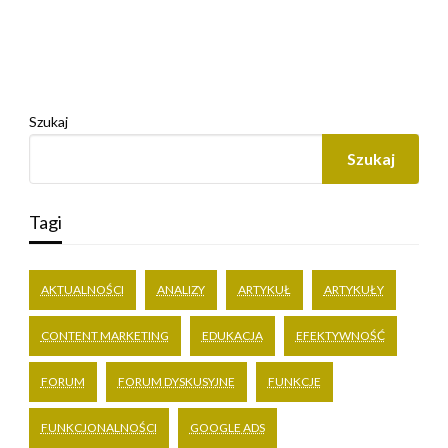
Szukaj
Szukaj
Tagi
AKTUALNOŚCI
ANALIZY
ARTYKUŁ
ARTYKUŁY
CONTENT MARKETING
EDUKACJA
EFEKTYWNOŚĆ
FORUM
FORUM DYSKUSYJNE
FUNKCJE
FUNKCJONALNOŚCI
GOOGLE ADS