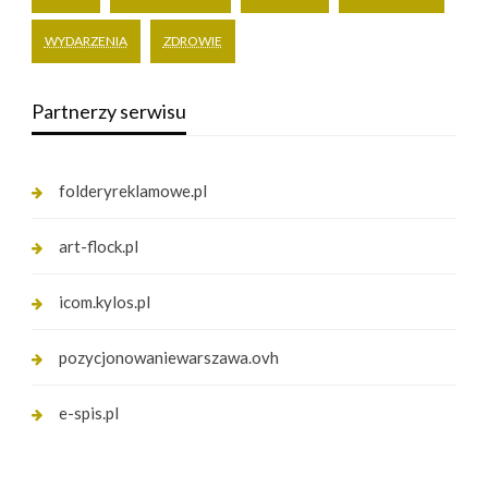
WYDARZENIA
ZDROWIE
Partnerzy serwisu
folderyreklamowe.pl
art-flock.pl
icom.kylos.pl
pozycjonowaniewarszawa.ovh
e-spis.pl