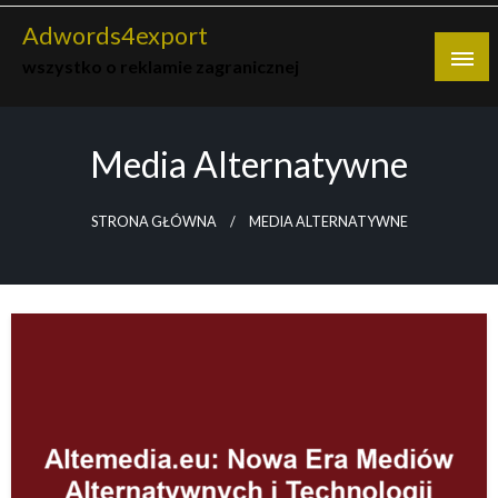
Skip
Adwords4export
to
wszystko o reklamie zagranicznej
content
Media Alternatywne
STRONA GŁÓWNA
MEDIA ALTERNATYWNE