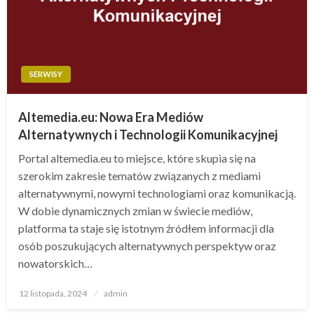
SERWISY
Altemedia.eu: Nowa Era Mediów
Alternatywnych i Technologii Komunikacyjnej
Portal altemedia.eu to miejsce, które skupia się na
szerokim zakresie tematów związanych z mediami
alternatywnymi, nowymi technologiami oraz komunikacją.
W dobie dynamicznych zmian w świecie mediów,
platforma ta staje się istotnym źródłem informacji dla
osób poszukujących alternatywnych perspektyw oraz
nowatorskich…
Opublikowane
12 listopada, 2024
admin
w