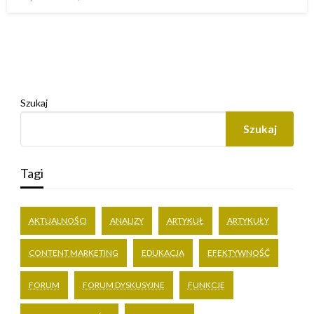
w
Szukaj
Szukaj
Tagi
AKTUALNOŚCI
ANALIZY
ARTYKUŁ
ARTYKUŁY
CONTENT MARKETING
EDUKACJA
EFEKTYWNOŚĆ
FORUM
FORUM DYSKUSYJNE
FUNKCJE