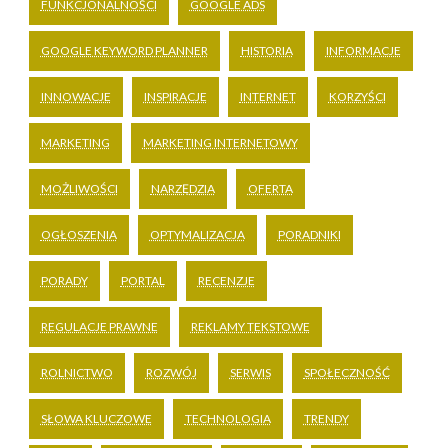
FUNKCJONALNOŚCI
GOOGLE ADS
GOOGLE KEYWORD PLANNER
HISTORIA
INFORMACJE
INNOWACJE
INSPIRACJE
INTERNET
KORZYŚCI
MARKETING
MARKETING INTERNETOWY
MOŻLIWOŚCI
NARZĘDZIA
OFERTA
OGŁOSZENIA
OPTYMALIZACJA
PORADNIKI
PORADY
PORTAL
RECENZJE
REGULACJE PRAWNE
REKLAMY TEKSTOWE
ROLNICTWO
ROZWÓJ
SERWIS
SPOŁECZNOŚĆ
SŁOWA KLUCZOWE
TECHNOLOGIA
TRENDY