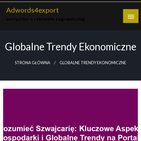
Skip
Adwords4export
to
wszystko o reklamie zagranicznej
content
Globalne Trendy Ekonomiczne
STRONA GŁÓWNA
GLOBALNE TRENDY EKONOMICZNE