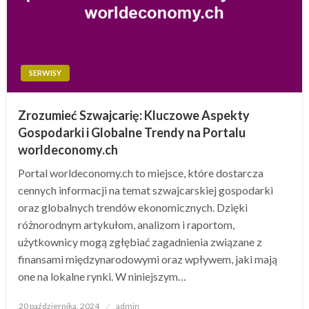
SERWISY
Zrozumieć Szwajcarię: Kluczowe Aspekty
Gospodarki i Globalne Trendy na Portalu
worldeconomy.ch
Portal worldeconomy.ch to miejsce, które dostarcza
cennych informacji na temat szwajcarskiej gospodarki
oraz globalnych trendów ekonomicznych. Dzięki
różnorodnym artykułom, analizom i raportom,
użytkownicy mogą zgłębiać zagadnienia związane z
finansami międzynarodowymi oraz wpływem, jaki mają
one na lokalne rynki. W niniejszym…
Opublikowane
20 października, 2024
admin