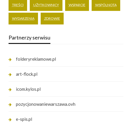
TREŚCI
UŻYTKOWNICY
WSPARCIE
WSPÓLNOTA
WYDARZENIA
ZDROWIE
Partnerzy serwisu
folderyreklamowe.pl
art-flock.pl
icom.kylos.pl
pozycjonowaniewarszawa.ovh
e-spis.pl